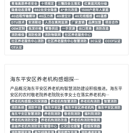
青海高原养老安全
十项规定
三懂四会五落实
红黄蓝风险分级
隐患动态清零
662处安全隐患
4*余元改造
1500户老年人家庭
4G远程传输模块
4G压力表
4G液位计
4G无线烟感
4G温感
DTU技术
安消联动
人员在离岗监测
厂家直销
品牌加盟
项目合作
OEM定制
批发价格
零售供应
一手货源
出口贸易
消防改造
消防维保
消防检测
消防物联网
社区养老服务中心
社区养老服务中心消防
社区养老服务中心智慧消防
3C认证
CCCF认证
CE认证
海东平安区养老机构感烟探···
产品概况海东平安区养老机构智慧消防建设积极推进。海东平
安区的农村敬老院养老院院长李女士在落实养老机构···
养老机构感烟火灾探测器
养老机构智慧消防
养老机构消防
智慧消防
消防系统
消防平台
海东平安区
海东平安区养老机构
海东平安区消防
海东平安区智慧消防
养老院消防
敬老院消防
福利院消防
养老机构消防安全
养老机构消防改造
养老机构消防物联网
县级养老机构消防安全管理中心
火灾自动报警
感烟探测器
消防管网监测
电气线路监测
厨房燃气监测
消防通道监测