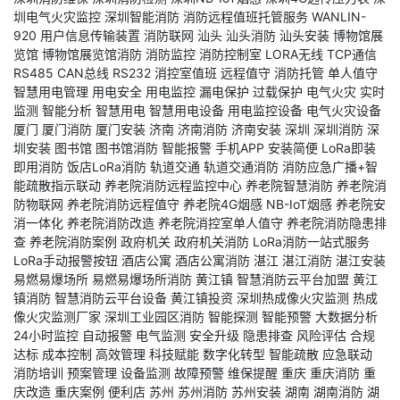
圳电气火灾监控
深圳智能消防
消防远程值班托管服务
WANLIN-
920
用户信息传输装置
消防联网
汕头
汕头消防
汕头安装
博物馆展
览馆
博物馆展览馆消防
消防监控
消防控制室
LORA无线
TCP通信
RS485
CAN总线
RS232
消控室值班
远程值守
消防托管
单人值守
智慧用电管理
用电安全
用电监控
漏电保护
过载保护
电气火灾
实时
监测
智能分析
智慧用电
智慧用电设备
用电监控设备
电气火灾设备
厦门
厦门消防
厦门安装
济南
济南消防
济南安装
深圳
深圳消防
深
圳安装
图书馆
图书馆消防
智能报警
手机APP
安装简便
LoRa即装
即用消防
饭店LoRa消防
轨道交通
轨道交通消防
消防应急广播+智
能疏散指示联动
养老院消防远程监控中心
养老院智慧消防
养老院消
防物联网
养老院消防远程值守
养老院4G烟感
NB-IoT烟感
养老院安
消一体化
养老院消防改造
养老院消控室单人值守
养老院消防隐患排
查
养老院消防案例
政府机关
政府机关消防
LoRa消防一站式服务
LoRa手动报警按钮
酒店公寓
酒店公寓消防
湛江
湛江消防
湛江安装
易燃易爆场所
易燃易爆场所消防
黄江镇
智慧消防云平台加盟
黄江
镇消防
智慧消防云平台设备
黄江镇投资
深圳热成像火灾监测
热成
像火灾监测厂家
深圳工业园区消防
智能探测
智能预警
大数据分析
24小时监控
自动报警
电气监测
安全升级
隐患排查
风险评估
合规
达标
成本控制
高效管理
科技赋能
数字化转型
智能疏散
应急联动
消防培训
预案管理
设备监测
故障预警
维保提醒
重庆
重庆消防
重
庆改造
重庆案例
便利店
苏州
苏州消防
苏州安装
湖南
湖南消防
湖