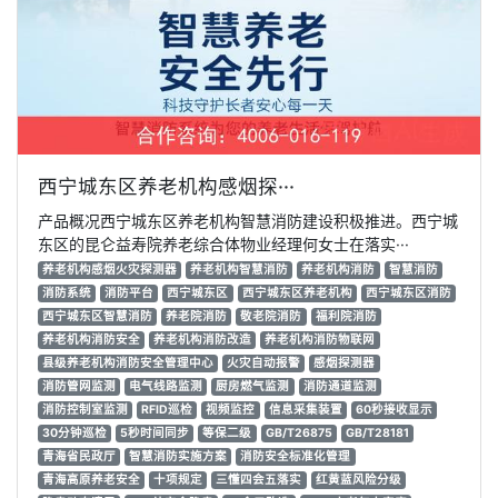
西宁城东区养老机构感烟探···
产品概况西宁城东区养老机构智慧消防建设积极推进。西宁城
东区的昆仑益寿院养老综合体物业经理何女士在落实···
养老机构感烟火灾探测器
养老机构智慧消防
养老机构消防
智慧消防
消防系统
消防平台
西宁城东区
西宁城东区养老机构
西宁城东区消防
西宁城东区智慧消防
养老院消防
敬老院消防
福利院消防
养老机构消防安全
养老机构消防改造
养老机构消防物联网
县级养老机构消防安全管理中心
火灾自动报警
感烟探测器
消防管网监测
电气线路监测
厨房燃气监测
消防通道监测
消防控制室监测
RFID巡检
视频监控
信息采集装置
60秒接收显示
30分钟巡检
5秒时间同步
等保二级
GB/T26875
GB/T28181
青海省民政厅
智慧消防实施方案
消防安全标准化管理
青海高原养老安全
十项规定
三懂四会五落实
红黄蓝风险分级