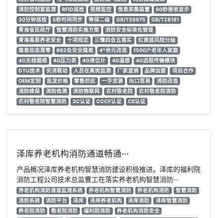
消防控制室监测
RFID巡检
视频监控
信息采集装置
60秒接收显示
30分钟巡检
5秒时间同步
等保二级
GB/T26875
GB/T28181
青海省民政厅
智慧消防实施方案
消防安全标准化管理
青海高原养老安全
十项规定
三懂四会五落实
红黄蓝风险分级
隐患动态清零
662处安全隐患
4*余元改造
1500户老年人家庭
4G无线烟感
4G压力表
4G液位计
4G温感
4G远程传输模块
DTU技术
安消联动
人员在离岗监测
厂家直销
品牌加盟
项目合作
OEM定制
批发价格
零售供应
一手货源
出口贸易
消防改造
消防维保
消防检测
消防物联网
农村敬老院
农村敬老院消防
农村敬老院智慧消防
3C认证
CCCF认证
CE认证
泽库养老机构消防通道畅通···
产品概况泽库养老机构智慧消防建设积极推进。泽库的福利院
消防工程公司技术总监曹工在落实养老机构智慧消防···
养老机构消防通道监测系统
养老机构智慧消防
养老机构消防
智慧消防
消防系统
消防平台
泽库
泽库养老机构
泽库消防
泽库智慧消防
养老院消防
敬老院消防
福利院消防
养老机构消防安全