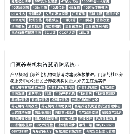
隐患动态清零
662处安全隐患
4*余元改造
1500户老年人家庭
4G无线烟感
4G压力表
4G液位计
4G温感
4G远程传输模块
DTU技术
安消联动
人员在离岗监测
厂家直销
品牌加盟
项目合作
OEM定制
批发价格
零售供应
一手货源
出口贸易
消防改造
消防维保
消防检测
消防物联网
昆仑益寿院
昆仑益寿院消防
昆仑益寿院智慧消防
3C认证
CCCF认证
CE认证
门源养老机构智慧消防系统···
产品概况门源养老机构智慧消防建设积极推进。门源的社区养
老服务中心公建民营养老机构负责人邓先生在落实养···
养老机构智慧消防系统
养老机构智慧消防
养老机构消防
智慧消防
消防系统
消防平台
门源
门源养老机构
门源消防
门源智慧消防
养老院消防
敬老院消防
福利院消防
养老机构消防安全
养老机构消防改造
养老机构消防物联网
县级养老机构消防安全管理中心
火灾自动报警
感烟探测器
消防管网监测
电气线路监测
厨房燃气监测
消防通道监测
消防控制室监测
RFID巡检
视频监控
信息采集装置
60秒接收显示
30分钟巡检
5秒时间同步
等保二级
GB/T26875
GB/T28181
青海省民政厅
智慧消防实施方案
消防安全标准化管理