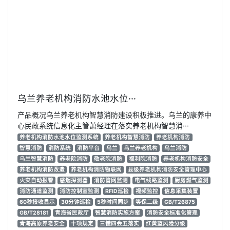
乌兰养老机构消防水池水位···
产品概况乌兰养老机构智慧消防建设积极推进。乌兰的康养中
心民政系统信息化主管萧经理在落实养老机构智慧消···
养老机构消防水池水位监测系统
养老机构智慧消防
养老机构消防
智慧消防
消防系统
消防平台
乌兰
乌兰养老机构
乌兰消防
乌兰智慧消防
养老院消防
敬老院消防
福利院消防
养老机构消防安全
养老机构消防改造
养老机构消防物联网
县级养老机构消防安全管理中心
火灾自动报警
感烟探测器
消防管网监测
电气线路监测
厨房燃气监测
消防通道监测
消防控制室监测
RFID巡检
视频监控
信息采集装置
60秒接收显示
30分钟巡检
5秒时间同步
等保二级
GB/T26875
GB/T28181
青海省民政厅
智慧消防实施方案
消防安全标准化管理
青海高原养老安全
十项规定
三懂四会五落实
红黄蓝风险分级