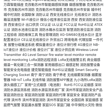
万霖智能插座
克孜勒苏州市智能烟感探测器
烟感报警器
克孜勒苏州
市
克孜勒苏州市消防
克孜勒苏州市烟感
克孜勒苏州市安装
城中村
城中村消防
全国联保
消防认证
西安无线液位计
无线液位计
消防水
箱溢流报警
Wi-Fi液位计
微信小程序液位监测
西安
西安消防液位监
测
西安液位计
出口供货
CE认证
UL认证
FCC认证
RoHS认证
ATEX
认证
消防水池液位监测
消防水箱水位监测
智慧消防液位监测
消防
工程验收
消防维保工具
物业管理消防
XG-SW680无线水位计
蓝牙
配置液位计
CE认证无线液位计
外贸出口
跨境电商
代理加盟
一件代
发
报警分级推送系统
模拟量液位计
液位计排行榜
4G液位计
NB-
IoT液位计
液位计价格
液位计厂家
液位计供应商
Wireless Level
Transmitter
4G Level Sensor
fire water level monitor
remote
level monitoring
LoRa消防远程消音
LoRa无线报警主机
商业烟感
烟温一氧化碳三合一探测器
家用烟感出口
烟感定制
消防报警设备
智能安全充电插座
捷克智能插座
RoHS认证插座
Smart Security
Charging Socket
南宁
南宁消防
南宁养老
无线烟雾探测器
烟雾报
警器
NB-IoT
LoRa
无线传输
消防报警APP推送
九小场所LoRa消防
源头烟感工厂
家用*立式烟感（电池款）
RoHS
FCC认证烟感
深圳
消防水源监测系统
消防水源监测系统厂家
滨州市家庭消防安全产品
家庭消防创业
家庭消防加盟
家庭消防代理
家庭安全
家庭消防产品
代理
滨州市
滨州市家庭消防
滨州市家庭安全
全国招商
家庭烟感
家
庭燃气报警
家庭漏水报警
家庭SOS
家庭门磁
中华保险火灾险
微信