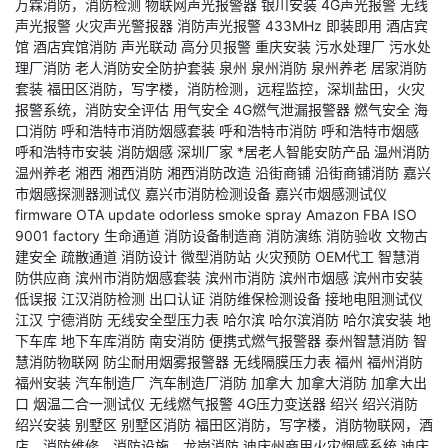
万霖消防，消防检测
物联网声光报警器
银川安装
4G声光报警
无线
声光报警
火灾声光警报器
消防声光报警
433MHz
即装即用
酒店宾
馆
酒店宾馆消防
声光联动
高分贝报警
重庆安装
污水处理厂
污水处
理厂消防
老人消防安全防护套装
泉州
泉州消防
泉州养老
居家消防
套装
福田区消防，写字楼，消防检测，远程监控，深圳盐田，火灾
报警系统，消防安全评估
用气安全
4G燃气泄漏报警器
燃气安全
海
口消防
呼和浩特市消防烟感套装
呼和浩特市消防
呼和浩特市烟感
呼和浩特市安装
消防烟感
深圳厂家
*居老人智能安防产品
温州消防
温州养老
湘西
湘西消防
湘西消防改造
沿街商铺
沿街商铺消防
嘉兴
市烟感探测器测试仪
嘉兴市消防检测设备
嘉兴市烟感测试仪
firmware OTA update
odorless smoke spray
Amazon FBA
ISO
9001 factory
生命通道
消防设备制造商
消防演练
消防验收
文物古
建安全
疏散通道
消防设计
微型消防站
火灾预防
OEM代工
智慧消
防供应商
滨州市消防烟感套装
滨州市消防
滨州市烟感
滨州市安装
低误报
江汉消防检测
出口认证
消防维保检测设备
接地电阻测试仪
江汉
宁德消防
无线安全型压力表
哈尔滨
哈尔滨消防
哈尔滨安装
地
下车库
地下车库消防
南安消防
便携式燃气报警器
泰州智慧消防
智
慧消防物联网
防尘耐用烟雾报警器
无线隔膜压力表
福州
福州消防
福州安装
汽车制造厂
汽车制造厂消防
加拿大
加拿大消防
加拿大出
口
烟温二合一测试仪
无线燃气报警
4G压力变送器
绍兴
绍兴消防
绍兴安装
别墅区
别墅区消防
福田区消防，写字楼，消防物联网，酒
店，消防维修，消防设施，龙岗消防
迪庆州商用火灾烟感系统
迪庆