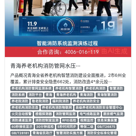
青海养老机构消防管网水压···
产品概况青海全省养老机构智慧消防建设全面推进，2市6州全
覆盖，累计排查安全隐患662处，消防改造4*余元投···
养老机构消防管网监测系统
养老机构智慧消防
养老机构消防
智慧消防
消防系统
消防平台
青海
青海养老机构
青海消防
青海智慧消防
养老院消防
敬老院消防
福利院消防
养老机构消防安全
养老机构消防改造
养老机构消防物联网
县级养老机构消防安全管理中心
火灾自动报警
感烟探测器
消防管网监测
电气线路监测
厨房燃气监测
消防通道监测
消防控制室监测
RFID巡检
视频监控
信息采集装置
60秒接收显示
30分钟巡检
5秒时间同步
等保二级
GB/T26875
GB/T28181
青海省民政厅
智慧消防实施方案
消防安全标准化管理