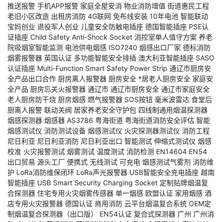
推送报警
手机APP报警
家庭全屋安消
物业消防增值
街道惠民工程
老旧小区改造
出租房消防
4G联网
免布线安装
10年电池
智能联动
宝妈创业
退役军人创业
儿童安全防触电插座
德国智能插座
PSE认
证插座
Child Safety Anti-Shock Socket
消控室单人值守方案
养老
院吸烟室智能监测
电池供电烟感
ISO7240
烟感出口厂家
德标消防
烟雾报警器
英国认证
多功能智能安全排插
澳大利亚智能插座
SASO
认证插座
Multi-Function Smart Safety Power Strip
通辽市厨房安
全产品出口合作
厨房离人报警器
厨房安全
*居老人厨房安全
家庭安
全产品
厨房忘关火报警器
通辽市
通辽市厨房安全
通辽市家庭安全
老人厨房防干烧
厨房烟感
燃气报警器
SOS按钮
毫米波雷达
食堂后
厨离人报警
联动关阀
居家养老安全守护包
四线制通用烟温探测器
烟感探测器
烟感器
AS3786
粤海街道
粤海街道消防安全评估
智能
烟感测试仪
消防测试设备
烟感测试仪
火灾探测器测试仪
消防工程
尼日利亚
尼日利亚消防
尼日利亚出口
智能测试
伸缩式测试仪
烟感
校准
火灾报警测试
烟雾测试
温度测试
消防检测
EN14604
EN54
出口贸易
源头工厂
便携式
无线测试
可充电
烟感测试气雾剂
消防维
护
LoRa消防维保闭环
LoRa声光报警器
USB智能安全充电插座
越南
智能插座
USB Smart Security Charging Socket
定制贴牌烟温复
合探测器
住宅专用火灾烟雾传感器
单一烟感
欧盟认证
家用烟感
酒
店专用火灾报警器
德国认证
商用消防
云平台烟温复合系统
OEM定
制烟温复合探测器（出口版）
EN54认证
复合式探测器
广州
广州消