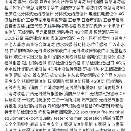
市消防
嘉兴市烟感
嘉兴市安装
庆阳智慧消防
庆阳消防
智慧消防远
程监控平台
智慧消防数字孪生
消防数字孪生
消防评估
智慧消防5G
重庆江北分体式无线液位计
分体式无线液位计
电池供电液位计
4G
液位计报价
宜春市家用烟雾报警器
宜春市
宜春市消防
宜春市烟感
宜春市安装
加盟代理
无线手动报警按钮
珠海消防改造
九小场所
广
东消防
无线消防
声光报警器
消防手报
4G全网通
智慧消防平台
CCCF认证
高层建筑消防
粤港澳大湾区
三合一场所
经营性自建房
*
居老人消防
商业综合体消防
防水烟感
低功耗
水位传感器
广汉市水
务
拉萨柳梧新区无线磁致伸缩液位计
无线磁致伸缩液位计
宽量程液
位计
液位计以旧换新
银川
消防水泵检测设备
漏电保护测试仪
消防
检测报告
银川消防检测
消防检测设备价格
消防检测设备出口
4G污
水水位计
消防水箱液位
4G污水液位传感器
楚雄消防
化工储罐液位
监测
楚雄
雄安
雄安消防
雄安安装
包头市厨房消防安全产品
包头市
厨房安全
抚顺智慧消防
抚顺消防
智慧消防预警
4G消防
梧州消防
无线声光
城市消防
广西消防器材
无线燃气报警器厂家
消防批发
广
西消防改造
广西无线燃气报警器
消防产品出口
无线燃气报警器
CE
认证消防
一站式消防服务
三合一场所消防
燃气报警
无线燃气报警
器批发
无线消防报警器
呼和浩特市消防检测设备OEM定制
呼和浩
特市消防检测设备
呼和浩特市烟感测试仪
solo tester
fire marshal
equipment
export quality tester
one man operation
鹤岗市家庭
安全全国服务
鹤岗市厨房安全
五家渠市消防烟枪
五家渠市
五家渠
市消防
五家渠市消防检测
消防案例
燃气泄漏检测
无线报警器
可燃