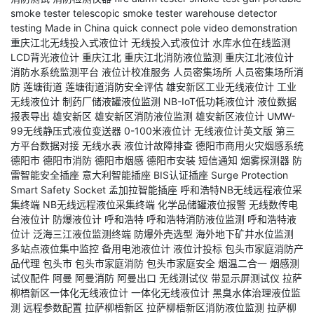
smoke tester
telescopic smoke tester
warehouse detector
testing
Made in China
quick connect pole
video demonstration
重庆江北无线投入式液位计
无线投入式液位计
水库水位在线监测
LCD背光液位计
重庆江北
重庆江北消防液位监测
重庆江北液位计
消防水系统监测平台
液位计校准服务
人员密集场所
人员密集场所消
防
莲塘街道
莲塘街道消防安全评估
雄安新区工业无线液位计
工业
无线液位计
制药厂储液罐液位监测
NB-IoT低功耗液位计
液位数据
报表导出
雄安新区
雄安新区消防液位监测
雄安新区液位计
UMW-
99无线静压式液位变送器
0-100米液位计
无线液位计英文版
第三
方平台数据对接
无线水表
液位计故障排查
德阳市商用火灾烟感系统
德阳市
德阳市消防
德阳市烟感
德阳市安装
短信通知
烟雾探测器
防
雷智能安全插座
意大利智能插座
BIS认证插座
Surge Protection
Smart Safety Socket
孟加拉智能插座
呼和浩特NB无线远程液位采
集终端
NB无线远程液位采集终端
化学品储罐液位报警
无线数传电
台液位计
防爆液位计
呼和浩特
呼和浩特消防液位监测
呼和浩特液
位计
泛海三江液位监测终端
防爆外壳选型
海外地下矿井水位监测
多站点液位集中监控
备用电池液位计
液位计投标
包头市家庭消防产
品代理
包头市
包头市家庭消防
包头市家庭安全
烟温二合一
烟感测
试仪配件
阿曼
阿曼消防
阿曼出口
无线测试仪
带显示屏测试仪
拉萨
柳梧新区一体化无线液位计
一体化无线液位计
黑臭水体治理液位监
测
远程参数配置
拉萨柳梧新区
拉萨柳梧新区消防液位监测
拉萨柳