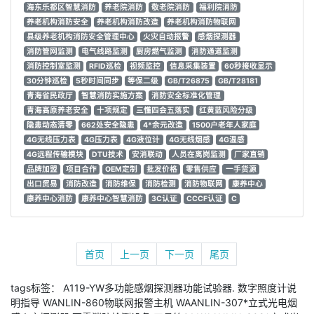
海东乐都区智慧消防
养老院消防
敬老院消防
福利院消防
养老机构消防安全
养老机构消防改造
养老机构消防物联网
县级养老机构消防安全管理中心
火灾自动报警
感烟探测器
消防管网监测
电气线路监测
厨房燃气监测
消防通道监测
消防控制室监测
RFID巡检
视频监控
信息采集装置
60秒接收显示
30分钟巡检
5秒时间同步
等保二级
GB/T26875
GB/T28181
青海省民政厅
智慧消防实施方案
消防安全标准化管理
青海高原养老安全
十项规定
三懂四会五落实
红黄蓝风险分级
隐患动态清零
662处安全隐患
4*余元改造
1500户老年人家庭
4G无线压力表
4G压力表
4G液位计
4G无线烟感
4G温感
4G远程传输模块
DTU技术
安消联动
人员在离岗监测
厂家直销
品牌加盟
项目合作
OEM定制
批发价格
零售供应
一手货源
出口贸易
消防改造
消防维保
消防检测
消防物联网
康养中心
康养中心消防
康养中心智慧消防
3C认证
CCCF认证
C
首页
上一页
下一页
尾页
tags标签：
A119-YW多功能感烟探测器功能试验器.
数字照度计说
明指导
WANLIN-860物联网报警主机
WAANLIN-307*立式光电烟