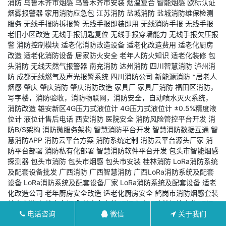
消防
乌鲁木齐市烟感
乌鲁木齐市安装
烟温复合
智能烟感
欧标认证
烟雾报警器
家用消防应急包
江苏消防
盐城消防
盐城消防维保检测
服务
无线手报防拆报警
无线手报即装即用
无线消防手报
无线手报
老旧小区改造
无线手报钥匙复位
无线手报穿墙能力
无线手报欠压报
警
消防控制模块
适老化消防改造设备
适老化改造费用
适老化厨房
改造
适老化消防设备
居家防火安全
老年人防火知识
适老化装修
包
头消防
无线天然气报警器
南充消防
达州消防
四川智慧消防
泸州消
防
成都无线燃气及声光报警系统
四川消防公司
新能源消防
*居老人
烟感
肇庆
肇庆消防
肇庆消防改造
家具厂
家具厂消防
福田区消防，
写字楼，消防验收，消防物联网，消防安全，自动喷水灭火系统，
消防改造
雄安新区4G压力式液位计
4G压力式液位计
±0.5%精度液
位计
液位计售后电话
西安消防
医院安全
消防风险管控平台开发
消
防B/S架构
消防微服务架构
智慧消防平台开发
智慧消防数据互通
智
慧消防APP
消防云平台方案
消防系统定制
消防云平台源头厂家
消
防平台部署
消防私有化部署
智慧消防软件平台开发
包头市智能烟感
探测器
包头市消防
包头市烟感
包头市安装
桂林消防
LoRa消防系统
及配套设备批发
广西消防
广西智慧消防
广西LoRa消防系统及配套
设备
LoRa消防系统及配套设备厂家
LoRa消防系统及配套设备
适老
化改造公司
老年厨房安全改造
适老化厨房安全
鹤岗市消防烟感套装
鹤岗市消防
鹤岗市烟感
鹤岗市安装
通辽市出口欧美烟枪套装
通辽
电话咨询
微信
关于我们
市消防检测设备
通辽市烟感测试仪
custom brand fire tester
aerosol based smoke test
test smoke aerosol
银发经济消防设备