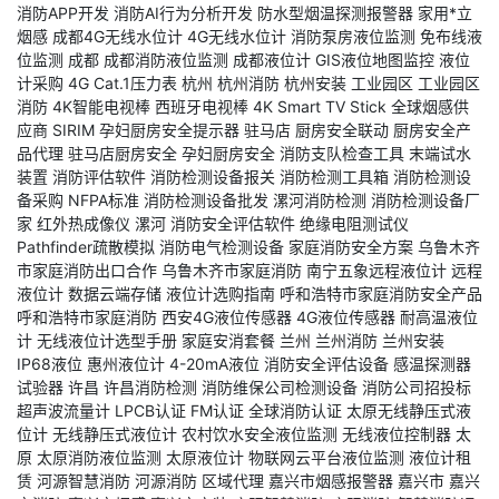
消防APP开发
消防AI行为分析开发
防水型烟温探测报警器
家用*立
烟感
成都4G无线水位计
4G无线水位计
消防泵房液位监测
免布线液
位监测
成都
成都消防液位监测
成都液位计
GIS液位地图监控
液位
计采购
4G Cat.1压力表
杭州
杭州消防
杭州安装
工业园区
工业园区
消防
4K智能电视棒
西班牙电视棒
4K Smart TV Stick
全球烟感供
应商
SIRIM
孕妇厨房安全提示器
驻马店
厨房安全联动
厨房安全产
品代理
驻马店厨房安全
孕妇厨房安全
消防支队检查工具
末端试水
装置
消防评估软件
消防检测设备报关
消防检测工具箱
消防检测设
备采购
NFPA标准
消防检测设备批发
漯河消防检测
消防检测设备厂
家
红外热成像仪
漯河
消防安全评估软件
绝缘电阻测试仪
Pathfinder疏散模拟
消防电气检测设备
家庭消防安全方案
乌鲁木齐
市家庭消防出口合作
乌鲁木齐市家庭消防
南宁五象远程液位计
远程
液位计
数据云端存储
液位计选购指南
呼和浩特市家庭消防安全产品
呼和浩特市家庭消防
西安4G液位传感器
4G液位传感器
耐高温液位
计
无线液位计选型手册
家庭安消套餐
兰州
兰州消防
兰州安装
IP68液位
惠州液位计
4-20mA液位
消防安全评估设备
感温探测器
试验器
许昌
许昌消防检测
消防维保公司检测设备
消防公司招投标
超声波流量计
LPCB认证
FM认证
全球消防认证
太原无线静压式液
位计
无线静压式液位计
农村饮水安全液位监测
无线液位控制器
太
原
太原消防液位监测
太原液位计
物联网云平台液位监测
液位计租
赁
河源智慧消防
河源消防
区域代理
嘉兴市烟感报警器
嘉兴市
嘉兴