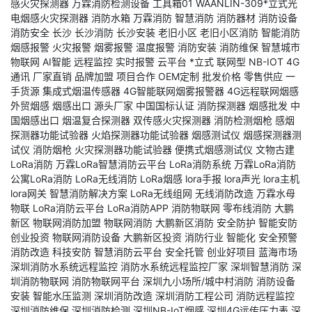
感火灾探测器
万霖消防检测设备
工具箱01
WAANLIN-309*立式光
电烟感火灾探测器
消防水箱
万霖消防
智慧消防
消防器材
消防设备
消防安全
长沙
长沙消防
长沙安装
老旧小区
老旧小区消防
智能消防
烟感报警
火灾报警
烟雾报警
温度报警
消防安装
消防维保
智慧城市
物联网
AI智能
远程监控
实时报警
云平台
*立式
联网型
NB-IOT
4G
通讯
厂家直销
品牌加盟
项目合作
OEM定制
批发价格
零售供应
一
手货源
集成式烟温传感器
4G智能联网烟雾报警器
4G远程联网烟感
外贸烟感
烟感出口
源头厂家
中国国标认证
消防探测器
烟感批发
中
国烟感出口
烟温复合探测器
双传感火灾探测器
消防检测烟枪
感烟
探测器功能试验器
火焰探测器功能试验器
烟感测试仪
烟感探测器测
试仪
消防烟枪
火灾探测器功能试验器
便携式烟感测试仪
文物古建
LoRa消防
万霖LoRa智慧消防云平台
LoRa消防系统
万霖LoRa消防
公寓LoRa消防
LoRa无线消防
LoRa烟感
lora手报
lora声光
lora主机
lora网关
智慧消防解决方案
LoRa无线组网
无线消防改造
万霖水母
物联
LoRa消防云平台
LoRa消防APP
消防物联网
零布线消防
大鹏
新区
物联网消防加盟
物联网消防
大鹏新区消防
安全防护
智能安防
创业投资
物联网消防设备
大鹏新区投资
消防行业
智能化
安全预警
消防改造
科技安防
智慧消防云平台
安全托管
创业好项目
蓝海市场
深圳消防水系统远程监控
消防水系统远程监控厂家
深圳智慧消防
深
圳消防物联网
消防物联网平台
深圳九小场所/城中村消防
消防设备
安装
智能水压监测
深圳消防改造
深圳消防工程公司
消防远程监控
深圳消防维保
深圳消防检测
深圳NB-IoT烟感
深圳4G远传压力表
深