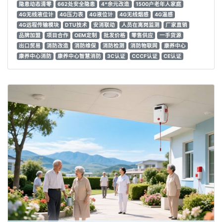
隐患动态清零
662处安全隐患
4*余元改造
1500户老年人家庭
4G无线液位计
4G压力表
4G液位计
4G无线烟感
4G温感
4G远程传输模块
DTU技术
安消联动
人员在离岗监测
厂家直销
品牌加盟
项目合作
OEM定制
批发价格
零售供应
一手货源
出口贸易
消防改造
消防维保
消防检测
消防物联网
康养中心
康养中心消防
康养中心智慧消防
3C认证
CCCF认证
CE认证