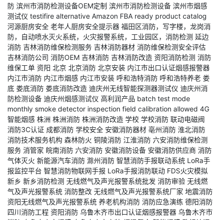
防
滨州市消防检测设备OEM定制
滨州市消防检测设备
滨州市烟感
测试仪
testifire alternative
Amazon FBA ready
product catalog
河源厨房安全
老年人厨房安全提示器
福田区消防，写字楼，龙岗消
防，自动喷水灭火系统，火灾报警系统，工业园区，消防检测
延边
消防
吉林消防维保检测服务
吉林消防器材
消防维保检测安全评估
吉林消防公司
消防OEM
吉林消防
吉林消防改造
资阳消防检测
消防
维保工单
资阳
北京
北京消防
北京安装
内江市出口认证烟感报警器
内江市消防
内江市烟感
内江市安装
呼和浩特消防
呼和浩特养老
娄
底
娄底消防
娄底消防改造
迪庆州无线智能探测器测试仪
迪庆州消
防检测设备
迪庆州烟感测试仪
高利润产品
batch test mode
monthly smoke detector inspection
field calibration allowed
4G
智能烟感
株洲
株洲消防
株洲消防改造
学校
学校消防
联动电磁阀
消防3C认证
成都消防
学校安全
安徽消防器材
亳州消防
淮北消防
消防技术服务机构
森林防火
铜陵消防
江淮消防
六安消防维保检测
服务
消管家
皖南消防
六安消防
安徽消防设备
安徽消防供应商
消防
气体灭火
新能源汽车消防
滁州消防
智慧消防手报联动系统
LoRa手
报监控平台
智慧消防物联网手报
LoRa手报消防联动
FDS火灾模拟
新乡
新乡消防检测
无线燃气及声光报警系统批发
消防审验
无线燃
气及声光报警系统
消防整改
无线燃气及声光报警系统厂家
地震消防
资阳无线燃气及声光报警系统
养老机构消防
消防应急演练
德阳消防
四川消防工程
资阳消防
乌鲁木齐市出口认证烟感报警器
乌鲁木齐市