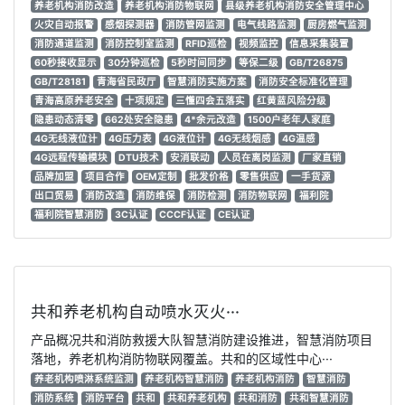
养老机构消防改造
养老机构消防物联网
县级养老机构消防安全管理中心
火灾自动报警
感烟探测器
消防管网监测
电气线路监测
厨房燃气监测
消防通道监测
消防控制室监测
RFID巡检
视频监控
信息采集装置
60秒接收显示
30分钟巡检
5秒时间同步
等保二级
GB/T26875
GB/T28181
青海省民政厅
智慧消防实施方案
消防安全标准化管理
青海高原养老安全
十项规定
三懂四会五落实
红黄蓝风险分级
隐患动态清零
662处安全隐患
4*余元改造
1500户老年人家庭
4G无线液位计
4G压力表
4G液位计
4G无线烟感
4G温感
4G远程传输模块
DTU技术
安消联动
人员在离岗监测
厂家直销
品牌加盟
项目合作
OEM定制
批发价格
零售供应
一手货源
出口贸易
消防改造
消防维保
消防检测
消防物联网
福利院
福利院智慧消防
3C认证
CCCF认证
CE认证
共和养老机构自动喷水灭火···
产品概况共和消防救援大队智慧消防建设推进，智慧消防项目
落地，养老机构消防物联网覆盖。共和的区域性中心···
养老机构喷淋系统监测
养老机构智慧消防
养老机构消防
智慧消防
消防系统
消防平台
共和
共和养老机构
共和消防
共和智慧消防