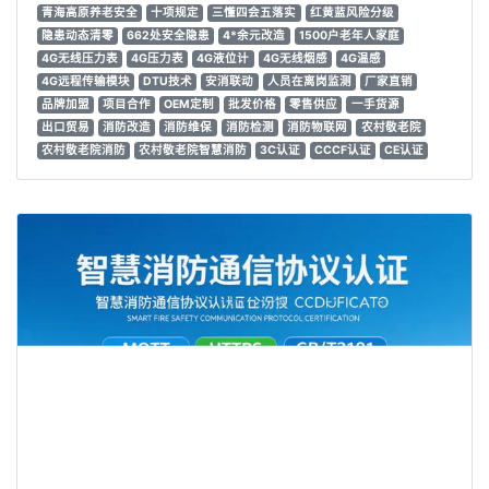
青海高原养老安全
十项规定
三懂四会五落实
红黄蓝风险分级
隐患动态清零
662处安全隐患
4*余元改造
1500户老年人家庭
4G无线压力表
4G压力表
4G液位计
4G无线烟感
4G温感
4G远程传输模块
DTU技术
安消联动
人员在离岗监测
厂家直销
品牌加盟
项目合作
OEM定制
批发价格
零售供应
一手货源
出口贸易
消防改造
消防维保
消防检测
消防物联网
农村敬老院
农村敬老院消防
农村敬老院智慧消防
3C认证
CCCF认证
CE认证