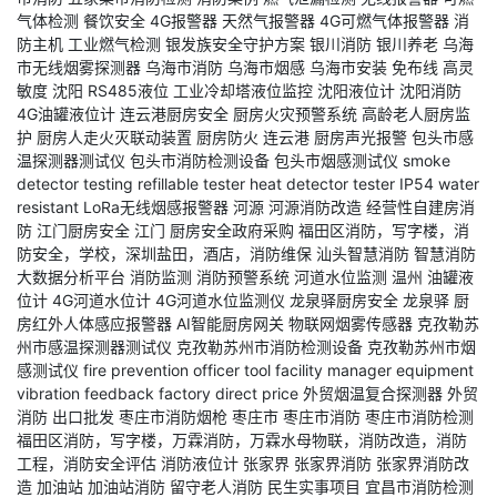
气体检测
餐饮安全
4G报警器
天然气报警器
4G可燃气体报警器
消
防主机
工业燃气检测
银发族安全守护方案
银川消防
银川养老
乌海
市无线烟雾探测器
乌海市消防
乌海市烟感
乌海市安装
免布线
高灵
敏度
沈阳
RS485液位
工业冷却塔液位监控
沈阳液位计
沈阳消防
4G油罐液位计
连云港厨房安全
厨房火灾预警系统
高龄老人厨房监
护
厨房人走火灭联动装置
厨房防火
连云港
厨房声光报警
包头市感
温探测器测试仪
包头市消防检测设备
包头市烟感测试仪
smoke
detector testing
refillable tester
heat detector tester
IP54 water
resistant
LoRa无线烟感报警器
河源
河源消防改造
经营性自建房消
防
江门厨房安全
江门
厨房安全政府采购
福田区消防，写字楼，消
防安全，学校，深圳盐田，酒店，消防维保
汕头智慧消防
智慧消防
大数据分析平台
消防监测
消防预警系统
河道水位监测
温州
油罐液
位计
4G河道水位计
4G河道水位监测仪
龙泉驿厨房安全
龙泉驿
厨
房红外人体感应报警器
AI智能厨房网关
物联网烟雾传感器
克孜勒苏
州市感温探测器测试仪
克孜勒苏州市消防检测设备
克孜勒苏州市烟
感测试仪
fire prevention officer tool
facility manager equipment
vibration feedback
factory direct price
外贸烟温复合探测器
外贸
消防
出口批发
枣庄市消防烟枪
枣庄市
枣庄市消防
枣庄市消防检测
福田区消防，写字楼，万霖消防，万霖水母物联，消防改造，消防
工程，消防安全评估
消防液位计
张家界
张家界消防
张家界消防改
造
加油站
加油站消防
留守老人消防
民生实事项目
宜昌市消防检测