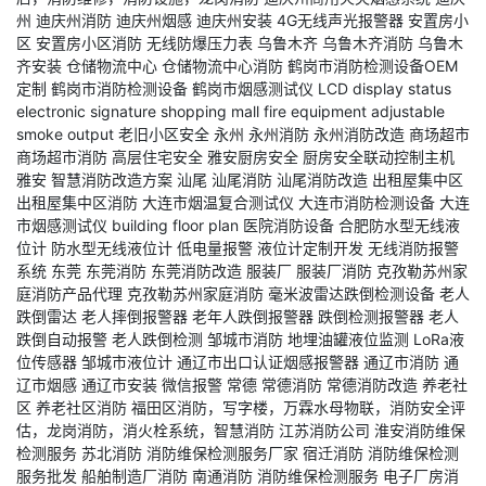
州
迪庆州消防
迪庆州烟感
迪庆州安装
4G无线声光报警器
安置房小
区
安置房小区消防
无线防爆压力表
乌鲁木齐
乌鲁木齐消防
乌鲁木
齐安装
仓储物流中心
仓储物流中心消防
鹤岗市消防检测设备OEM
定制
鹤岗市消防检测设备
鹤岗市烟感测试仪
LCD display status
electronic signature
shopping mall fire equipment
adjustable
smoke output
老旧小区安全
永州
永州消防
永州消防改造
商场超市
商场超市消防
高层住宅安全
雅安厨房安全
厨房安全联动控制主机
雅安
智慧消防改造方案
汕尾
汕尾消防
汕尾消防改造
出租屋集中区
出租屋集中区消防
大连市烟温复合测试仪
大连市消防检测设备
大连
市烟感测试仪
building floor plan
医院消防设备
合肥防水型无线液
位计
防水型无线液位计
低电量报警
液位计定制开发
无线消防报警
系统
东莞
东莞消防
东莞消防改造
服装厂
服装厂消防
克孜勒苏州家
庭消防产品代理
克孜勒苏州家庭消防
毫米波雷达跌倒检测设备
老人
跌倒雷达
老人摔倒报警器
老年人跌倒报警器
跌倒检测报警器
老人
跌倒自动报警
老人跌倒检测
邹城市消防
地埋油罐液位监测
LoRa液
位传感器
邹城市液位计
通辽市出口认证烟感报警器
通辽市消防
通
辽市烟感
通辽市安装
微信报警
常德
常德消防
常德消防改造
养老社
区
养老社区消防
福田区消防，写字楼，万霖水母物联，消防安全评
估，龙岗消防，消火栓系统，智慧消防
江苏消防公司
淮安消防维保
检测服务
苏北消防
消防维保检测服务厂家
宿迁消防
消防维保检测
服务批发
船舶制造厂消防
南通消防
消防维保检测服务
电子厂房消