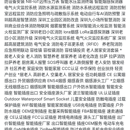
防设备安装
NB-IoT远传压力表
智能水压监测终端
智能烟感探测器
电气火灾监控系统
消防水源监测系统
消防水系统远程监控
消防控制
室远程监控
消防应急照明与疏散指示系统
电动自行车AI消防预警
深
圳超高层智慧消防
深圳工业园区消防改造
深圳九小场所智慧消防
深
圳商业综合体消防物联网
烟雾报警系统
深圳智能消火栓监测
智能消
火栓监测厂家
深圳老旧小区消防
lora烟感
LoRa温感探测器
深圳老
旧小区消防升级
深圳电气火灾监控系统
电气火灾监控系统厂家
深圳
超高层建筑消防
电气安全
消防电子巡更系统（RFID）
养老院消防
应急照明联动
容桂镇
容桂镇消防
容桂镇投资
老人居家安消套装
*
居老人安全
老人消防
智慧养老
居家养老
适老化改造
拉萨
拉萨消防
拉萨养老
厨房离人报警
SOS呼叫器
老人跌倒报警
老人安防
银发经
济
社区养老
家庭安防
智能家居
CCC认证
中华保险
创业扶持
轻资
产创业
*居老人
高龄老人
空巢老人
居家安全
低功耗烟感
CE
公寓烟
感出口
外贸烟感供应商
EN54烟感
烟感直供
烟感源头工厂
*立烟感
无线烟感出口
烟感贴牌
智能烟感出口
户外防水智能插座
智能安全
插座
智能插座出口
安全插座源头厂家
波兰智能插座
UL认证插座
Outdoor Waterproof Smart Socket
儿童安全插座
防触电插座
过载
保护插座
WiFi智能插座
智能家居插座
USB充电插座
防雷插座
户外
防水插座
OEM定制插座
批量采购智能插座
FBA智能插座
速卖通插
座
CE认证插座
FCC认证插座
跨境电商插座
源头工厂智能插座
出厂
价智能插座
智能插座厂家
出口智能插座
插座OEM服务
电动车充电
插座
GaN快充插座
ZigBee智能插座
防过充插座
手机充电安全插座