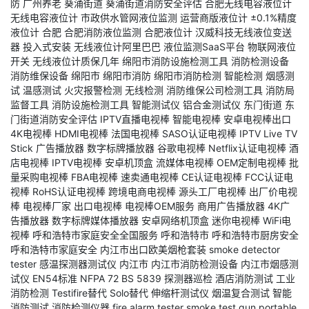
防
广州养老
葵涌街道
葵涌街道消防安全评估
合肥无线电容液位计
无线电容液位计
市政供水管网液位监测
运营商版液位计
±0.1%精度
液位计
合肥
合肥消防液位监测
合肥液位计
汉威科技无线液位变送
器
投入式安装
无线液位计阿里巴巴
液位监测SaaS平台
物联网液位
开关
无线液位计质保几年
绵阳市消防设施检测工具
消防检测设备
消防维保设备
绵阳市
绵阳市消防
绵阳市消防检测
智能检测
烟感测
试
温感测试
火灾报警检测
无线检测
消防维保公司检测工具
消防局
监督工具
消防设施检测工具
智能测试仪
铝合金测试仪
东门街道
东
门街道消防安全评估
IPTV直播电视棒
智能电视棒
安卓电视棒出口
4K电视棒
HDMI电视棒
法国电视棒
SASO认证电视棒
IPTV Live TV
Stick
广告播放器
数字标牌播放器
谷歌电视棒
Netflix认证电视棒
酒
店电视棒
IPTV电视棒
安卓机顶盒
流媒体电视棒
OEM定制电视棒
批
量采购电视棒
FBA电视棒
速卖通电视棒
CE认证电视棒
FCC认证电
视棒
RoHS认证电视棒
跨境电商电视棒
源头工厂电视棒
出厂价电视
棒
电视棒厂家
出口电视棒
电视棒OEM服务
商用广告播放器
4K广
告播放器
数字标牌媒体播放器
安卓网络机顶盒
迷你电视棒
WiFi电
视棒
呼和浩特市家庭安全全国服务
呼和浩特市
呼和浩特市厨房安全
呼和浩特市家庭安全
内江市出口欧美烟枪套装
smoke detector
tester
感温探测器测试仪
内江市
内江市消防检测设备
内江市烟感测
试仪
EN54标准
NFPA 72
BS 5839
探测器巡检
酒店消防测试
工业
消防检测
Testifire替代
Solo替代
伸缩杆测试仪
烟温复合测试
智能
消防测试
消防检测仪器
fire alarm tester
smoke test gun
portable