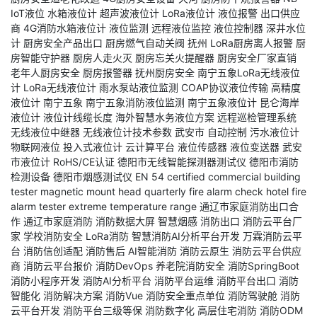
IoT液位
水箱液位计
超声波液位计
LoRa液位计
液位报警
出口供应
商
4G消防水箱液位计
液位监测
远程液位监控
液位控制器
深井水位
计
厨房安全产品出口
厨房燃气自动关阀
抚州
LoRa厨房离人报警
厨
房智能守护器
厨房人走火灭
厨房忘关火提醒器
厨房安全厂家直销
老年人厨房安全
厨房报警器
抚州厨房安全
南宁五象LoRa无线液位
计
LoRa无线液位计
雨水泵站液位监测
COAP协议液位传输
高精度
液位计
南宁五象
南宁五象消防液位监测
南宁五象液位计
昆仑海岸
液位计
液位计线缆长度
海外智慧水务液位方案
远程巡检管理系统
无线液位中继器
无线液位计技术参数
武安市
自动控制
污水液位计
物联网液位
投入式液位计
云计算平台
液位传感器
液位变送器
武安
市液位计
RoHS/CE认证
德阳市无线智能探测器测试仪
德阳市消防
检测设备
德阳市烟感测试仪
EN 54 certified
commercial building
tester
magnetic mount head
quarterly fire alarm check
hotel fire
alarm tester
extreme temperature range
通辽市家庭消防出口合
作
通辽市家庭消防
消防数据大屏
智慧烟感
消防出口
消防云平台厂
家
学校消防安全
LoRa消防
智慧消防AI分析平台开发
万霖消防云平
台
消防信创适配
消防售后
AI智能消防
消防云原生
消防云平台供应
商
消防云平台报价
消防DevOps
养老院消防安全
消防SpringBoot
消防小程序开发
消防AI分析平台
消防平台运维
消防平台出口
消防
智能化
消防解决方案
消防Vue
消防安全重点单位
消防驾驶舱
消防
云平台开发
消防平台三级等保
消防数字化
高层住宅消防
消防ODM