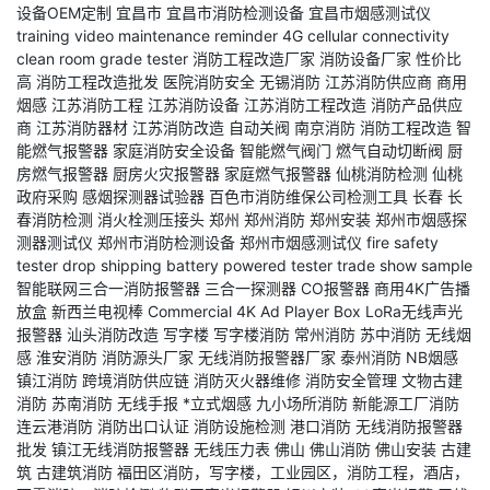
设备OEM定制
宜昌市
宜昌市消防检测设备
宜昌市烟感测试仪
training video
maintenance reminder
4G cellular connectivity
clean room grade tester
消防工程改造厂家
消防设备厂家
性价比
高
消防工程改造批发
医院消防安全
无锡消防
江苏消防供应商
商用
烟感
江苏消防工程
江苏消防设备
江苏消防工程改造
消防产品供应
商
江苏消防器材
江苏消防改造
自动关阀
南京消防
消防工程改造
智
能燃气报警器
家庭消防安全设备
智能燃气阀门
燃气自动切断阀
厨
房燃气报警器
厨房火灾报警器
家庭燃气报警器
仙桃消防检测
仙桃
政府采购
感烟探测器试验器
百色市消防维保公司检测工具
长春
长
春消防检测
消火栓测压接头
郑州
郑州消防
郑州安装
郑州市烟感探
测器测试仪
郑州市消防检测设备
郑州市烟感测试仪
fire safety
tester
drop shipping
battery powered tester
trade show sample
智能联网三合一消防报警器
三合一探测器
CO报警器
商用4K广告播
放盒
新西兰电视棒
Commercial 4K Ad Player Box
LoRa无线声光
报警器
汕头消防改造
写字楼
写字楼消防
常州消防
苏中消防
无线烟
感
淮安消防
消防源头厂家
无线消防报警器厂家
泰州消防
NB烟感
镇江消防
跨境消防供应链
消防灭火器维修
消防安全管理
文物古建
消防
苏南消防
无线手报
*立式烟感
九小场所消防
新能源工厂消防
连云港消防
消防出口认证
消防设施检测
港口消防
无线消防报警器
批发
镇江无线消防报警器
无线压力表
佛山
佛山消防
佛山安装
古建
筑
古建筑消防
福田区消防，写字楼，工业园区，消防工程，酒店，