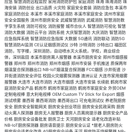
应急
智慧消防远程监控
家用消防防护包
家庭消防
珠海
珠海消防
珠
海安装
消防创业
出口品质
火灾险
家庭安全套装
消防应急包
本溪市
家庭消防创业
本溪市
本溪市家庭消防
本溪市家庭安全
滨州市家庭
安全全国服务
滨州市厨房安全
武威智慧消防
武威消防
智慧消防数
字孪生系统
消防可视化
消防报警
城市合伙人
智慧消防可视化
智慧
消防大数据
消防云平台
消防系统
大庆智慧消防
大庆消防
智慧消防
应急指挥系统
智慧消防应急指挥
大数据
5G通讯
消防联动
消防5G
智慧消防AI监测
CE认证烟感测试仪
沙特
沙特消防
沙特出口
福田区
消防，写字楼，深圳消防，自动喷水灭火系统，学校，商业综合
体，深圳盐田
本溪市厨房离人报警器
本溪市厨房安全
郑州市烟感报
警器
郑州市
郑州市消防
郑州市烟感
郑州市安装
手机推送
质保两年
烟温复合探测器出口
NB-IoT烟温复合探测器
FCC烟感
沙井街道
沙
井街道消防安全评估
校园火灾烟雾探测器
澳洲认证
大连市家用烟雾
报警器
大连市
大连市消防
大连市烟感
大连市安装
长续航
鹤岗市家
庭消防安全产品
鹤岗市
鹤岗市家庭消防
鹤岗市家庭安全
外贸OEM
定制电视棒
意大利电视棒
OEM Custom TV Stick for Export
烟感
测试喷雾
墨西哥
墨西哥消防
墨西哥出口
可充电测试仪
养老院厨房
安全
厨房安全智能网关
厨房安全创业项目
厨房安全民政采购
厨房
动火离人探测器
厨房无人报警器
厨房人员离岗提示器
厨房安全产品
价格
厨房安全设备批发
厨房卫士
天河厨房安全
适老化改造补贴
NB-IoT厨房探测器
厨房语音提示
厨房安全认证
*居老人厨房防火
厨房安全适老化改造
4G厨房安全设备
天河
厨房防干烧报警器
NB-