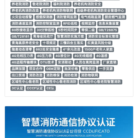
养老院消防
敬老院消防
福利院消防
养老机构消防安全
养老机构消防改造
养老机构消防物联网
县级养老机构消防安全管理中心
火灾自动报警
感烟探测器
消防管网监测
电气线路监测
厨房燃气监测
消防通道监测
消防控制室监测
RFID巡检
视频监控
信息采集装置
60秒接收显示
30分钟巡检
5秒时间同步
等保二级
GB/T26875
GB/T28181
青海省民政厅
智慧消防实施方案
消防安全标准化管理
青海高原养老安全
十项规定
三懂四会五落实
红黄蓝风险分级
隐患动态清零
662处安全隐患
4*余元改造
1500户老年人家庭
4G无线压力表
4G压力表
4G液位计
4G无线烟感
4G温感
4G远程传输模块
DTU技术
安消联动
人员在离岗监测
厂家直销
品牌加盟
项目合作
OEM定制
批发价格
零售供应
一手货源
出口贸易
消防改造
消防维保
消防检测
消防物联网
区域性中心敬老院
区域性中心敬老院消防
区域性中心敬老院智慧消防
3C认证
CCCF认证
CE认