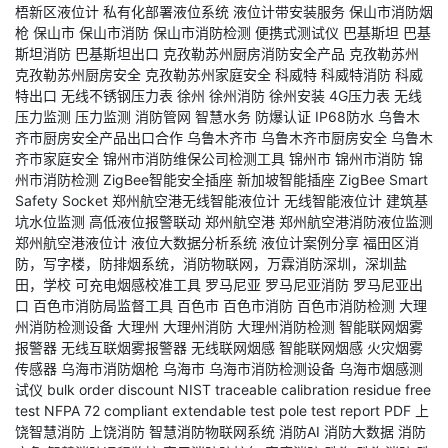
梧新区液位计
私有化部署液位系统
液位计带安装服务
保山市消防烟
枪
保山市
保山市消防
保山市消防检测
便携式测试仪
巴基斯坦
巴基
斯坦消防
巴基斯坦出口
克孜勒苏州厨房消防安全产品
克孜勒苏州
克孜勒苏州厨房安全
克孜勒苏州家庭安全
科威特
科威特消防
科威
特出口
无线不锈钢压力表
徐州
徐州消防
徐州安装
4G压力表
无线
压力监测
压力监测
消防管网
智慧水务
防爆认证
IP68防水
乌鲁木
齐市厨房安全产品出口合作
乌鲁木齐市
乌鲁木齐市厨房安全
乌鲁木
齐市家庭安全
锦州市消防维保公司检测工具
锦州市
锦州市消防
锦
州市消防检测
ZigBee智能安全插座
新加坡智能插座
ZigBee Smart
Safety Socket
郑州航空港无线智能液位计
无线智能液位计
建筑基
坑水位监测
高低液位报警联动
郑州航空港
郑州航空港消防液位监测
郑州航空港液位计
液位大数据分析系统
液位计案例分享
福田区消
防，写字楼，防排烟系统，消防物联网，万霖消防深圳，深圳盐
田，学校
可充电烟感校准工具
罗马尼亚
罗马尼亚消防
罗马尼亚出
口
百色市消防局监督工具
百色市
百色市消防
百色市消防检测
大理
州消防检测设备
大理州
大理州消防
大理州消防检测
智能联网烟雾
报警器
无线互联烟雾报警器
无线联网烟感
智能联网烟感
火灾烟雾
传感器
乌海市消防烟枪
乌海市
乌海市消防检测设备
乌海市烟感测
试仪
bulk order discount
NIST traceable calibration
residue free
test
NFPA 72 compliant
extendable test pole
test report PDF
上
饶智慧消防
上饶消防
智慧消防物联网系统
消防AI
消防大数据
消防