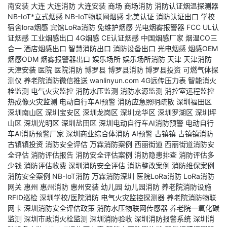
南安装
大连
大连消防
大连安装
商场
商场消防
消防认证烟温探测器
NB-IoT*立式烟感
NB-IoT物联网烟感
北美认证
消防认证出口
学校
宿舍lora烟感
宾馆LoRa消防
免维护烟感
光电烟雾报警器
FCC
UL认
证烟感
工业烟感出口
4G烟感
CE认证烟感
中国烟感厂家
烟温CO三
合一
酒店烟感出口
智慧消防出口
消防设备出口
光电烟感
烟感OEM
烟感ODM
烟雾报警器出口
娱乐场所
娱乐场所消防
天津
天津消防
天津安装
医院
医院消防
博罗县
博罗县消防
博罗县投资
可燃气体探
测仪
养老院消防微信推送
wanlinyun.com
4G远传压力表
智能消火
栓监测
电气火灾监控
消防水压监测
消防水源监测
消控室远程监控
热成像火灾监测
电动自行车AI预警
消防应急照明疏散
深圳福田区
深圳南山区
深圳宝安区
深圳龙岗区
深圳龙华区
深圳罗湖区
深圳坪
山区
深圳光明区
深圳盐田区
深圳电动自行车AI消防预警
电动自行
车AI消防预警厂家
深圳商业综合体消防
AI预警
古镇镇
古镇镇消防
古镇镇投资
消防安全评估
万霖消防案例
西丽街道
西丽街道消防安
全评估
消防评估报告
消防安全评估案例
消防隐患排查
消防评估多
少钱
消防评估收费
深圳消防安全评估
消防整改案例
消防维保案例
消防安全案例
NB-IoT消防
万霖消防深圳
医院LoRa消防
LoRa消防
网关
惠州
惠州消防
惠州安装
幼儿园
幼儿园消防
养老院消防设施
RFID巡检
深圳学校/医院消防
电气火灾监控探测器
养老院消防物联
网卡
深圳消防安全评估政策
消防水压物联网传感器
养老院一氧化碳
监测
深圳市政消火栓监测
深圳消防验收
深圳消防报警系统
深圳消