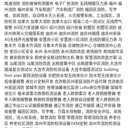
南通消防
消防维保检测服务
电子厂房消防
无线隔膜压力表
福州
福
州消防
福州安装
汽车制造厂
汽车制造厂消防
福田区消防，写字
楼，龙岗消防，自动喷水灭火系统，火灾报警系统，工业园区，消
防检测
加拿大
加拿大消防
加拿大出口
烟温二合一测试仪
无线燃气
报警
4G压力变送器
绍兴
绍兴消防
绍兴安装
别墅区
别墅区消防
迪
庆州商用火灾烟感系统
迪庆州
迪庆州消防
迪庆州烟感
迪庆州安装
4G无线声光报警器
安置房小区
安置房小区消防
无线防爆压力表
乌
鲁木齐
乌鲁木齐消防
乌鲁木齐安装
仓储物流中心
仓储物流中心消
防
老旧小区安全
永州
永州消防
永州消防改造
商场超市
商场超市消
防
雅安厨房安全
厨房安全联动控制主机
雅安
智慧消防改造方案
汕
尾
汕尾消防
汕尾消防改造
出租屋集中区
出租屋集中区消防
大连市
烟温复合测试仪
大连市消防检测设备
大连市烟感测试仪
building
floor plan
医院消防设备
合肥防水型无线液位计
防水型无线液位计
低电量报警
液位计定制开发
克孜勒苏州家庭消防产品代理
克孜勒苏
州家庭消防
邹城市消防
地埋油罐液位监测
LoRa液位传感器
邹城市
液位计
毫米波雷达跌倒检测设备
老人跌倒雷达
老人摔倒报警器
老
年人跌倒报警器
跌倒检测报警器
老人跌倒自动报警
老人跌倒检测
通辽市出口认证烟感报警器
通辽市消防
通辽市烟感
通辽市安装
微
信报警
福田区消防，写字楼，万霖水母物联，消防安全评估，龙岗
消防，消火栓系统，智慧消防
常德
常德消防
常德消防改造
养老社
区
养老社区消防
滨州市消防检测设备OEM定制
滨州市消防检测设