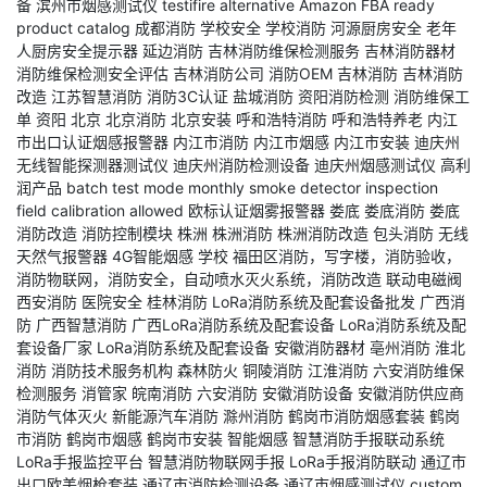
备
滨州市烟感测试仪
testifire alternative
Amazon FBA ready
product catalog
成都消防
学校安全
学校消防
河源厨房安全
老年
人厨房安全提示器
延边消防
吉林消防维保检测服务
吉林消防器材
消防维保检测安全评估
吉林消防公司
消防OEM
吉林消防
吉林消防
改造
江苏智慧消防
消防3C认证
盐城消防
资阳消防检测
消防维保工
单
资阳
北京
北京消防
北京安装
呼和浩特消防
呼和浩特养老
内江
市出口认证烟感报警器
内江市消防
内江市烟感
内江市安装
迪庆州
无线智能探测器测试仪
迪庆州消防检测设备
迪庆州烟感测试仪
高利
润产品
batch test mode
monthly smoke detector inspection
field calibration allowed
欧标认证烟雾报警器
娄底
娄底消防
娄底
消防改造
消防控制模块
株洲
株洲消防
株洲消防改造
包头消防
无线
天然气报警器
4G智能烟感
学校
福田区消防，写字楼，消防验收，
消防物联网，消防安全，自动喷水灭火系统，消防改造
联动电磁阀
西安消防
医院安全
桂林消防
LoRa消防系统及配套设备批发
广西消
防
广西智慧消防
广西LoRa消防系统及配套设备
LoRa消防系统及配
套设备厂家
LoRa消防系统及配套设备
安徽消防器材
亳州消防
淮北
消防
消防技术服务机构
森林防火
铜陵消防
江淮消防
六安消防维保
检测服务
消管家
皖南消防
六安消防
安徽消防设备
安徽消防供应商
消防气体灭火
新能源汽车消防
滁州消防
鹤岗市消防烟感套装
鹤岗
市消防
鹤岗市烟感
鹤岗市安装
智能烟感
智慧消防手报联动系统
LoRa手报监控平台
智慧消防物联网手报
LoRa手报消防联动
通辽市
出口欧美烟枪套装
通辽市消防检测设备
通辽市烟感测试仪
custom