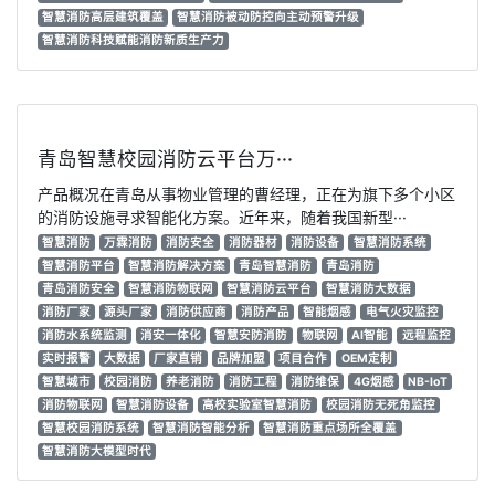
智慧消防高层建筑覆盖
智慧消防被动防控向主动预警升级
智慧消防科技赋能消防新质生产力
青岛智慧校园消防云平台万···
产品概况在青岛从事物业管理的曹经理，正在为旗下多个小区
的消防设施寻求智能化方案。近年来，随着我国新型···
智慧消防
万霖消防
消防安全
消防器材
消防设备
智慧消防系统
智慧消防平台
智慧消防解决方案
青岛智慧消防
青岛消防
青岛消防安全
智慧消防物联网
智慧消防云平台
智慧消防大数据
消防厂家
源头厂家
消防供应商
消防产品
智能烟感
电气火灾监控
消防水系统监测
消安一体化
智慧安防消防
物联网
AI智能
远程监控
实时报警
大数据
厂家直销
品牌加盟
项目合作
OEM定制
智慧城市
校园消防
养老消防
消防工程
消防维保
4G烟感
NB-IoT
消防物联网
智慧消防设备
高校实验室智慧消防
校园消防无死角监控
智慧校园消防系统
智慧消防智能分析
智慧消防重点场所全覆盖
智慧消防大模型时代