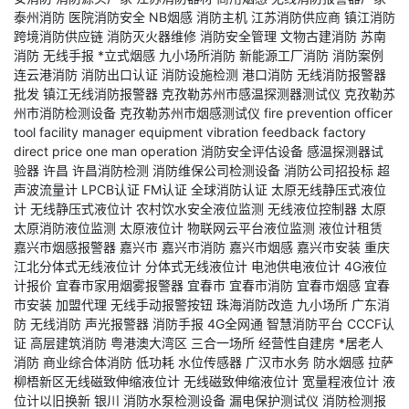
泰州消防
医院消防安全
NB烟感
消防主机
江苏消防供应商
镇江消防
跨境消防供应链
消防灭火器维修
消防安全管理
文物古建消防
苏南
消防
无线手报
*立式烟感
九小场所消防
新能源工厂消防
消防案例
连云港消防
消防出口认证
消防设施检测
港口消防
无线消防报警器
批发
镇江无线消防报警器
克孜勒苏州市感温探测器测试仪
克孜勒苏
州市消防检测设备
克孜勒苏州市烟感测试仪
fire prevention officer
tool
facility manager equipment
vibration feedback
factory
direct price
one man operation
消防安全评估设备
感温探测器试
验器
许昌
许昌消防检测
消防维保公司检测设备
消防公司招投标
超
声波流量计
LPCB认证
FM认证
全球消防认证
太原无线静压式液位
计
无线静压式液位计
农村饮水安全液位监测
无线液位控制器
太原
太原消防液位监测
太原液位计
物联网云平台液位监测
液位计租赁
嘉兴市烟感报警器
嘉兴市
嘉兴市消防
嘉兴市烟感
嘉兴市安装
重庆
江北分体式无线液位计
分体式无线液位计
电池供电液位计
4G液位
计报价
宜春市家用烟雾报警器
宜春市
宜春市消防
宜春市烟感
宜春
市安装
加盟代理
无线手动报警按钮
珠海消防改造
九小场所
广东消
防
无线消防
声光报警器
消防手报
4G全网通
智慧消防平台
CCCF认
证
高层建筑消防
粤港澳大湾区
三合一场所
经营性自建房
*居老人
消防
商业综合体消防
低功耗
水位传感器
广汉市水务
防水烟感
拉萨
柳梧新区无线磁致伸缩液位计
无线磁致伸缩液位计
宽量程液位计
液
位计以旧换新
银川
消防水泵检测设备
漏电保护测试仪
消防检测报