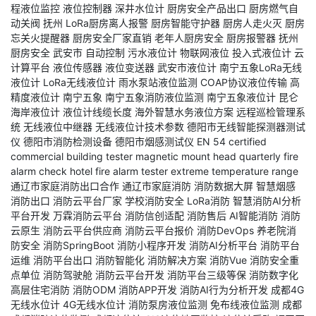
程液位监控
液位控制器
深井水位计
厨房安全产品出口
厨房燃气自
动关阀
抚州
LoRa厨房离人报警
厨房智能守护器
厨房人走火灭
厨房
忘关火提醒器
厨房安全厂家直销
老年人厨房安全
厨房报警器
抚州
厨房安全
武安市
自动控制
污水液位计
物联网液位
投入式液位计
云
计算平台
液位传感器
液位变送器
武安市液位计
南宁五象LoRa无线
液位计
LoRa无线液位计
雨水泵站液位监测
COAP协议液位传输
高
精度液位计
南宁五象
南宁五象消防液位监测
南宁五象液位计
昆仑
海岸液位计
液位计线缆长度
海外智慧水务液位方案
远程巡检管理系
统
无线液位中继器
无线液位计技术参数
德阳市无线智能探测器测试
仪
德阳市消防检测设备
德阳市烟感测试仪
EN 54 certified
commercial building tester
magnetic mount head
quarterly fire
alarm check
hotel fire alarm tester
extreme temperature range
通辽市家庭消防出口合作
通辽市家庭消防
消防数据大屏
智慧烟感
消防出口
消防云平台厂家
学校消防安全
LoRa消防
智慧消防AI分析
平台开发
万霖消防云平台
消防信创适配
消防售后
AI智能消防
消防
云原生
消防云平台供应商
消防云平台报价
消防DevOps
养老院消
防安全
消防SpringBoot
消防小程序开发
消防AI分析平台
消防平台
运维
消防平台出口
消防智能化
消防解决方案
消防Vue
消防安全重
点单位
消防驾驶舱
消防云平台开发
消防平台三级等保
消防数字化
高层住宅消防
消防ODM
消防APP开发
消防AI行为分析开发
成都4G
无线水位计
4G无线水位计
消防泵房液位监测
免布线液位监测
成都