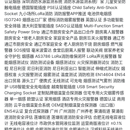
认证烟感
深圳消防水源监测系统
消防水源监测系统厂家
儿童安全防
触电插座
德国智能插座
PSE认证插座
Child Safety Anti-Shock
Socket
九小场所LoRa消防
消防报警APP推送
电池供电烟感
ISO7240
烟感出口厂家
德标消防烟雾报警器
英国认证
多功能智能
安全排插
澳大利亚智能插座
SASO认证插座
Multi-Function Smart
Safety Power Strip
通辽市厨房安全产品出口合作
厨房离人报警器
厨房安全
*居老人厨房安全
家庭安全产品
厨房忘关火报警器
通辽市
通辽市厨房安全
通辽市家庭安全
老人厨房防干烧
厨房烟感
燃气报
警器
SOS按钮
毫米波雷达
食堂后厨离人报警
联动关阀
居家养老安
全守护包
烟感器
AS3786
LoRa消防维保闭环
LoRa声光报警器
智
能烟感测试仪
消防测试设备
烟感测试仪
火灾探测器测试仪
消防工
程
尼日利亚
尼日利亚消防
尼日利亚出口
智能测试
伸缩式测试仪
烟
感校准
火灾报警测试
烟雾测试
温度测试
消防检测
EN14604
EN54
出口贸易
源头工厂
便携式
无线测试
可充电
烟感测试气雾剂
消防维
护
USB智能安全充电插座
越南智能插座
USB Smart Security
Charging Socket
定制贴牌烟温复合探测器
住宅专用火灾烟雾传感
器
单一烟感
欧盟认证
家用烟感
酒店专用火灾报警器
德国认证
商用
消防
云平台烟温复合系统
OEM定制烟温复合探测器（出口版）
EN54认证
复合式探测器
广州
广州消防
广州养老
葵涌街道
葵涌街
道消防安全评估
莲塘街道
莲塘街道消防安全评估
合肥无线电容液位
计
无线电容液位计
市政供水管网液位监测
运营商版液位计
±0.1%
精度液位计
合肥
合肥消防液位监测
合肥液位计
汉威科技无线液位