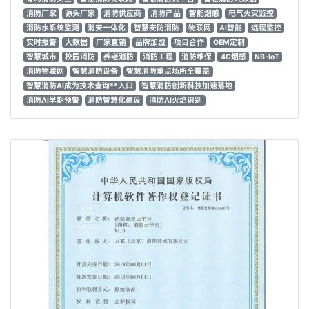
消防厂家
源头厂家
消防供应商
消防产品
智能烟感
电气火灾监控
消防水系统监测
消安一体化
智慧安防消防
物联网
AI智能
远程监控
实时报警
大数据
厂家直销
品牌加盟
项目合作
OEM定制
智慧城市
校园消防
养老消防
消防工程
消防维保
4G烟感
NB-IoT
消防物联网
智慧消防设备
智慧消防重点场所全覆盖
智慧消防AI成为技术查询**入口
智慧消防创新科技加速落地
消防AI早期预警
消防智慧化建设
消防AI火焰识别