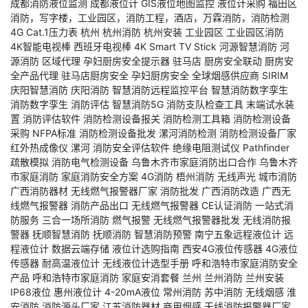
成都消防液位监测
成都液位计
GIS液位地图监控
液位计采购
福田区
消防，写字楼，工业园区，消防工程，酒店，万霖消防，消防检测
4G Cat.1压力表
杭州
杭州消防
杭州安装
工业园区
工业园区消防
4K智能电视棒
西班牙电视棒
4K Smart TV Stick
河源智慧消防
河
源消防
区域代理
孕妇厨房安全提示器
驻马店
厨房安全联动
厨房安
全产品代理
驻马店厨房安全
孕妇厨房安全
全球烟感供应商
SIRIM
庆阳智慧消防
庆阳消防
智慧消防远程监控平台
智慧消防数字孪生
消防数字孪生
消防评估
智慧消防5G
消防支队检查工具
末端试水装
置
消防评估软件
消防检测设备报关
消防检测工具箱
消防检测设备
采购
NFPA标准
消防检测设备批发
漯河消防检测
消防检测设备厂家
红外热成像仪
漯河
消防安全评估软件
绝缘电阻测试仪
Pathfinder
疏散模拟
消防电气检测设备
乌鲁木齐市家庭消防出口合作
乌鲁木齐
市家庭消防
家庭消防安全方案
4G消防
梧州消防
无线声光
城市消防
广西消防器材
无线燃气报警器厂家
消防批发
广西消防改造
广西无
线燃气报警器
消防产品出口
无线燃气报警器
CE认证消防
一站式消
防服务
三合一场所消防
燃气报警
无线燃气报警器批发
无线消防报
警器
抚顺智慧消防
抚顺消防
智慧消防预警
南宁五象远程液位计
远
程液位计
数据云端存储
液位计选购指南
西安4G液位传感器
4G液位
传感器
耐高温液位计
无线液位计选型手册
呼和浩特市家庭消防安全
产品
呼和浩特市家庭消防
家庭安消套餐
兰州
兰州消防
兰州安装
IP68液位
惠州液位计
4-20mA液位
常州消防
苏中消防
无线烟感
淮
安消防
消防源头厂家
江苏消防器材
商用烟感
无线消防报警器厂家