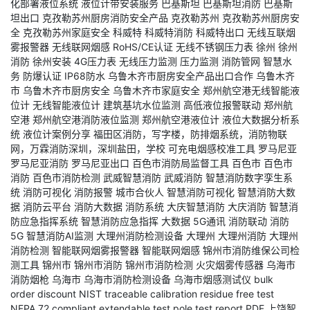
化部署液位系统
液位计带安装服务
巴基斯坦
巴基斯坦消防
巴基斯
坦出口
克孜勒苏州厨房消防安全产品
克孜勒苏州
克孜勒苏州厨房安
全
克孜勒苏州家庭安全
科威特
科威特消防
科威特出口
无线互联烟
雾报警器
无线联网烟感
RoHS/CE认证
无线不锈钢压力表
徐州
徐州
消防
徐州安装
4G压力表
无线压力监测
压力监测
消防管网
智慧水
务
防爆认证
IP68防水
乌鲁木齐市厨房安全产品出口合作
乌鲁木齐
市
乌鲁木齐市厨房安全
乌鲁木齐市家庭安全
郑州航空港无线智能液
位计
无线智能液位计
建筑基坑水位监测
高低液位报警联动
郑州航
空港
郑州航空港消防液位监测
郑州航空港液位计
液位大数据分析系
统
液位计案例分享
福田区消防，写字楼，防排烟系统，消防物联
网，万霖消防深圳，深圳盐田，学校
可充电烟感校准工具
罗马尼亚
罗马尼亚消防
罗马尼亚出口
百色市消防局监督工具
百色市
百色市
消防
百色市消防检测
武威智慧消防
武威消防
智慧消防数字孪生系
统
消防可视化
消防报警
城市合伙人
智慧消防可视化
智慧消防大数
据
消防云平台
消防大数据
消防系统
大庆智慧消防
大庆消防
智慧消
防应急指挥系统
智慧消防应急指挥
大数据
5G通讯
消防联动
消防
5G
智慧消防AI监测
大理州消防检测设备
大理州
大理州消防
大理州
消防检测
智能联网烟雾报警器
智能联网烟感
锦州市消防维保公司检
测工具
锦州市
锦州市消防
锦州市消防检测
火灾烟雾传感器
乌海市
消防烟枪
乌海市
乌海市消防检测设备
乌海市烟感测试仪
bulk
order discount
NIST traceable calibration
residue free test
NFPA 72 compliant
extendable test pole
test report PDF
上饶智