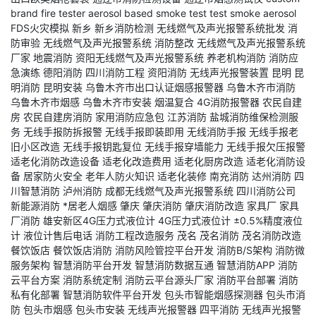
brand fire tester
aerosol based smoke test
test smoke aerosol
FDS火灾模拟
新乡
新乡消防检测
无线燃气及声光报警系统批发
消
防审验
无线燃气及声光报警系统
消防整改
无线燃气及声光报警系统
厂家
地震消防
资阳无线燃气及声光报警系统
养老机构消防
消防应
急演练
德阳消防
四川消防工程
资阳消防
无线声光报警装置
昆明
昆
明消防
昆明安装
乌鲁木齐市出口认证烟感报警器
乌鲁木齐市消防
乌鲁木齐市烟感
乌鲁木齐市安装
烟温复合
4G消防报警器
农民自建
房
农民自建房消防
家用消防应急包
江苏消防
盐城消防维保检测服
务
无线手报防拆报警
无线手报即装即用
无线消防手报
无线手报老
旧小区改造
无线手报钥匙复位
无线手报穿墙能力
无线手报欠压报警
适老化消防改造设备
适老化改造费用
适老化厨房改造
适老化消防设
备
居家防火安全
老年人防火知识
适老化装修
南充消防
达州消防
四
川智慧消防
泸州消防
成都无线燃气及声光报警系统
四川消防公司
新能源消防
*居老人烟感
肇庆
肇庆消防
肇庆消防改造
家具厂
家具
厂消防
雄安新区4G压力式液位计
4G压力式液位计
±0.5%精度液位
计
液位计售后电话
消防工程改造服务
茂名
茂名消防
茂名消防改造
餐饮饭店
餐饮饭店消防
消防风险管控平台开发
消防B/S架构
消防微
服务架构
智慧消防平台开发
智慧消防数据互通
智慧消防APP
消防
云平台方案
消防系统定制
消防云平台源头厂家
消防平台部署
消防
私有化部署
智慧消防软件平台开发
包头市智能烟感探测器
包头市消
防
包头市烟感
包头市安装
无线声光报警器
四平消防
无线声光报警