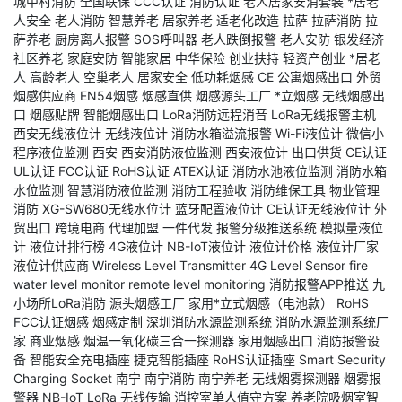
城中村消防
全国联保
CCC认证
消防认证
老人居家安消套装
*居老
人安全
老人消防
智慧养老
居家养老
适老化改造
拉萨
拉萨消防
拉
萨养老
厨房离人报警
SOS呼叫器
老人跌倒报警
老人安防
银发经济
社区养老
家庭安防
智能家居
中华保险
创业扶持
轻资产创业
*居老
人
高龄老人
空巢老人
居家安全
低功耗烟感
CE
公寓烟感出口
外贸
烟感供应商
EN54烟感
烟感直供
烟感源头工厂
*立烟感
无线烟感出
口
烟感贴牌
智能烟感出口
LoRa消防远程消音
LoRa无线报警主机
西安无线液位计
无线液位计
消防水箱溢流报警
Wi-Fi液位计
微信小
程序液位监测
西安
西安消防液位监测
西安液位计
出口供货
CE认证
UL认证
FCC认证
RoHS认证
ATEX认证
消防水池液位监测
消防水箱
水位监测
智慧消防液位监测
消防工程验收
消防维保工具
物业管理
消防
XG-SW680无线水位计
蓝牙配置液位计
CE认证无线液位计
外
贸出口
跨境电商
代理加盟
一件代发
报警分级推送系统
模拟量液位
计
液位计排行榜
4G液位计
NB-IoT液位计
液位计价格
液位计厂家
液位计供应商
Wireless Level Transmitter
4G Level Sensor
fire
water level monitor
remote level monitoring
消防报警APP推送
九
小场所LoRa消防
源头烟感工厂
家用*立式烟感（电池款）
RoHS
FCC认证烟感
烟感定制
深圳消防水源监测系统
消防水源监测系统厂
家
商业烟感
烟温一氧化碳三合一探测器
家用烟感出口
消防报警设
备
智能安全充电插座
捷克智能插座
RoHS认证插座
Smart Security
Charging Socket
南宁
南宁消防
南宁养老
无线烟雾探测器
烟雾报
警器
NB-IoT
LoRa
无线传输
消控室单人值守方案
养老院吸烟室智