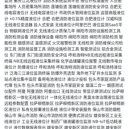
监测
重庆江北液位计
消防水系统监测平台
液位计校准服务
人员密
集场所
人员密集场所消防
莲塘街道
莲塘街道消防安全评估
合肥无
线电容液位计
无线电容液位计
市政供水管网液位监测
运营商版液位
计
±0.1%精度液位计
合肥
合肥消防液位监测
合肥液位计
汉威科技
无线液位变送器
投入式安装
无线液位计阿里巴巴
液位监测SaaS平
台
物联网液位开关
无线液位计质保几年
绵阳市消防设施检测工具
消防检测设备
消防维保设备
绵阳市
绵阳市消防
绵阳市消防检测
智
能检测
烟感测试
温感测试
火灾报警检测
无线检测
消防维保公司检
测工具
消防局监督工具
消防设施检测工具
智能测试仪
铝合金测试
仪
东门街道
东门街道消防安全评估
呼和浩特NB无线远程液位采集
终端
NB无线远程液位采集终端
化学品储罐液位报警
无线数传电台
液位计
防爆液位计
呼和浩特
呼和浩特消防液位监测
呼和浩特液位
计
泛海三江液位监测终端
防爆外壳选型
海外地下矿井水位监测
多
站点液位集中监控
备用电池液位计
液位计投标
包头市家庭消防产品
代理
包头市
包头市家庭消防
包头市家庭安全
烟温二合一
烟感测试
仪配件
阿曼
阿曼消防
阿曼出口
无线测试仪
带显示屏测试仪
拉萨柳
梧新区一体化无线液位计
一体化无线液位计
黑臭水体治理液位监测
远程参数配置
拉萨柳梧新区
拉萨柳梧新区消防液位监测
拉萨柳梧新
区液位计
私有化部署液位系统
液位计带安装服务
保山市消防烟枪
保山市
保山市消防
保山市消防检测
便携式测试仪
雄安新区工业无
线液位计
工业无线液位计
制药厂储液罐液位监测
NB-IoT低功耗液
位计
液位数据报表导出
雄安新区
雄安新区消防液位监测
雄安新区