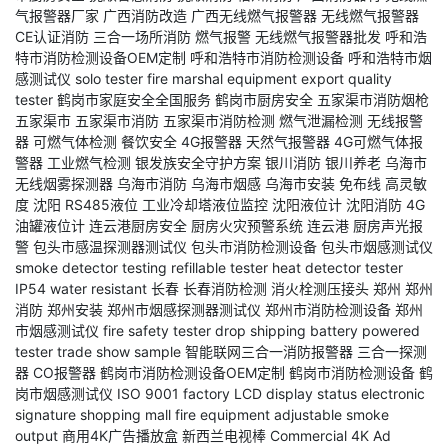
气报警器厂家
广西消防改造
广西无线燃气报警器
无线燃气报警器
CE认证消防
三合一场所消防
燃气报警
无线燃气报警器批发
呼和浩
特市消防检测设备OEM定制
呼和浩特市消防检测设备
呼和浩特市烟
感测试仪
solo tester
fire marshal equipment
export quality
tester
鹤岗市家庭安全全国服务
鹤岗市厨房安全
五家渠市消防烟枪
五家渠市
五家渠市消防
五家渠市消防检测
燃气泄漏检测
无线报警
器
可燃气体检测
餐饮安全
4G报警器
天然气报警器
4G可燃气体报
警器
工业燃气检测
银发族安全守护方案
银川消防
银川养老
乌海市
无线烟雾探测器
乌海市消防
乌海市烟感
乌海市安装
免布线
高灵敏
度
沈阳
RS485液位
工业冷却塔液位监控
沈阳液位计
沈阳消防
4G
油罐液位计
连云港厨房安全
厨房火灾预警系统
连云港
厨房声光报
警
包头市感温探测器测试仪
包头市消防检测设备
包头市烟感测试仪
smoke detector testing
refillable tester
heat detector tester
IP54 water resistant
长春
长春消防检测
消火栓测压接头
郑州
郑州
消防
郑州安装
郑州市烟感探测器测试仪
郑州市消防检测设备
郑州
市烟感测试仪
fire safety tester
drop shipping
battery powered
tester
trade show sample
智能联网三合一消防报警器
三合一探测
器
CO报警器
鹤岗市消防检测设备OEM定制
鹤岗市消防检测设备
鹤
岗市烟感测试仪
ISO 9001 factory
LCD display status
electronic
signature
shopping mall fire equipment
adjustable smoke
output
商用4K广告播放盒
新西兰电视棒
Commercial 4K Ad