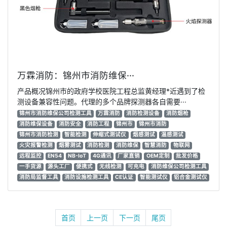
万霖消防：锦州市消防维保···
产品概况锦州市的政府学校医院工程总监黄经理*近遇到了检
测设备兼容性问题。代理的多个品牌探测器各自需要···
锦州市消防维保公司检测工具
万霖消防
消防检测设备
消防烟枪
消防维保设备
消防安全
消防工程
锦州市
锦州市消防
锦州市消防检测
智能检测
伸缩式测试仪
烟感测试
温感测试
火灾报警检测
烟雾测试
消防检测
消防维保
智慧消防
物联网
远程监控
EN54
NB-IoT
4G通讯
厂家直销
OEM定制
批发价格
一手货源
源头工厂
便携式
无线检测
可充电
消防维保公司检测工具
消防局监督工具
消防设施检测工具
CE认证
智能测试仪
铝合金测试仪
首页
上一页
下一页
尾页