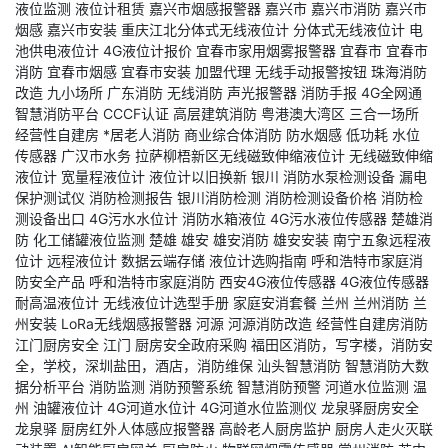
液位监测
液位计租赁
嘉兴市烟感报警器
嘉兴市
嘉兴市消防
嘉兴市
烟感
嘉兴市安装
重庆江北分体式无线液位计
分体式无线液位计
电
池供电液位计
4G液位计报价
宜春市家用烟雾报警器
宜春市
宜春市
消防
宜春市烟感
宜春市安装
加盟代理
无线手动报警按钮
珠海消防
改造
九小场所
广东消防
无线消防
声光报警器
消防手报
4G全网通
智慧消防平台
CCCF认证
高层建筑消防
粤港澳大湾区
三合一场所
经营性自建房
*居老人消防
商业综合体消防
防水烟感
低功耗
水位
传感器
广汉市水务
拉萨柳梧新区无线磁致伸缩液位计
无线磁致伸缩
液位计
宽量程液位计
液位计以旧换新
银川
消防水泵检测设备
漏电
保护测试仪
消防检测报告
银川消防检测
消防检测设备价格
消防检
测设备出口
4G污水水位计
消防水箱液位
4G污水液位传感器
楚雄消
防
化工储罐液位监测
楚雄
雄安
雄安消防
雄安安装
南宁五象远程液
位计
远程液位计
数据云端存储
液位计选购指南
呼和浩特市家庭消
防安全产品
呼和浩特市家庭消防
西安4G液位传感器
4G液位传感器
耐高温液位计
无线液位计选型手册
家庭安消套餐
兰州
兰州消防
兰
州安装
LoRa无线烟感报警器
河源
河源消防改造
经营性自建房消防
江门厨房安全
江门
厨房安全政府采购
福田区消防，写字楼，消防安
全，学校，深圳盐田，酒店，消防维保
汕头智慧消防
智慧消防大数
据分析平台
消防监测
消防预警系统
智慧消防预警
河道水位监测
温
州
油罐液位计
4G河道水位计
4G河道水位监测仪
龙泉驿厨房安全
龙泉驿
厨房红外人体感应报警器
高龄老人厨房监护
厨房人走火灭联