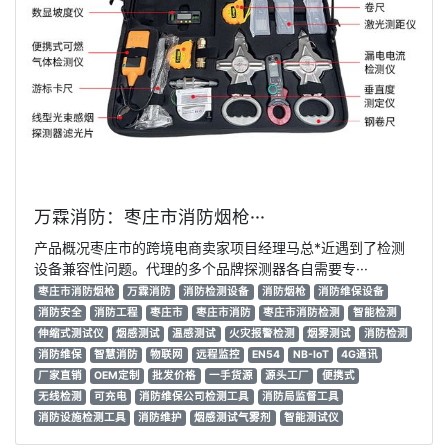
万霖消防：枣庄市消防烟枪···
产品概况枣庄市的跨境电商卖家项目经理马总*近遇到了检测
设备兼容性问题。代理的多个品牌探测器各自需要专···
枣庄市消防烟枪
万霖消防
消防检测设备
消防烟枪
消防维保设备
消防安全
消防工程
枣庄市
枣庄市消防
枣庄市消防检测
智能检测
伸缩式测试仪
烟感测试
温感测试
火灾报警检测
烟雾测试
消防检测
消防维保
智慧消防
物联网
远程监控
EN54
NB-IoT
4G通讯
厂家直销
OEM定制
批发价格
一手货源
源头工厂
便携式
无线检测
可充电
消防维保公司检测工具
消防局监督工具
消防设施检测工具
消防维护
烟感测试气雾剂
智能测试仪