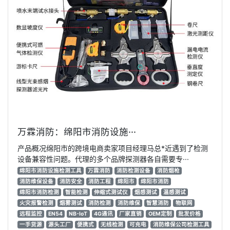
万霖消防：绵阳市消防设施···
产品概况绵阳市的跨境电商卖家项目经理马总*近遇到了检测
设备兼容性问题。代理的多个品牌探测器各自需要专···
绵阳市消防设施检测工具
万霖消防
消防检测设备
消防烟枪
消防维保设备
消防安全
消防工程
绵阳市
绵阳市消防
绵阳市消防检测
智能检测
伸缩式测试仪
烟感测试
温感测试
火灾报警检测
烟雾测试
消防检测
消防维保
智慧消防
物联网
远程监控
EN54
NB-IoT
4G通讯
厂家直销
OEM定制
批发价格
一手货源
源头工厂
便携式
无线检测
可充电
消防维保公司检测工具