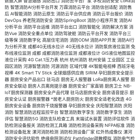
数据大屏
智慧烟感
消防出口
消防云平台厂家
学校消防安全
LoRa消
防
智慧消防AI分析平台开发
万霖消防云平台
消防信创适配
消防售
后
AI智能消防
消防云原生
消防云平台供应商
消防云平台报价
消防
DevOps
养老院消防安全
消防SpringBoot
消防小程序开发
消防AI
分析平台
消防平台运维
消防平台出口
消防智能化
消防解决方案
消
防Vue
消防安全重点单位
消防驾驶舱
消防云平台开发
消防平台三
级等保
消防数字化
高层住宅消防
消防ODM
消防APP开发
消防AI行
为分析开发
成都4G无线水位计
4G无线水位计
消防泵房液位监测
免
布线液位监测
成都
成都消防液位监测
成都液位计
GIS液位地图监控
液位计采购
4G Cat.1压力表
杭州
杭州消防
杭州安装
工业园区
工业
园区消防
河源智慧消防
河源消防
区域代理
4K智能电视棒
西班牙电
视棒
4K Smart TV Stick
全球烟感供应商
SIRIM
孕妇厨房安全提示
器
厨房安全产品出口
驻马店
厨房无人报警器
LoRa厨房离人报警
厨
房安全联动
厨房人员离岗提示器
厨房安全厂家直销
厨房卫士
NB-
IoT厨房探测器
厨房安全产品代理
驻马店厨房安全
厨房语音提示
厨
房安全认证
厨房报警器
*居老人厨房防火
厨房安全适老化改造
4G
厨房安全设备
厨房防干烧报警器
孕妇厨房安全
庆阳智慧消防
庆阳
消防
智慧消防远程监控平台
智慧消防数字孪生
消防数字孪生
消防
评估
智慧消防5G
消防支队检查工具
末端试水装置
消防评估软件
消
防检测设备报关
消防检测工具箱
消防检测设备采购
NFPA标准
消防
检测设备批发
漯河消防检测
消防检测设备厂家
红外热成像仪
漯河
消防安全评估软件
绝缘电阻测试仪
Pathfinder疏散模拟
消防电气检