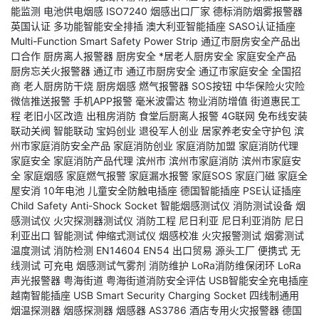
能监测
电池供电烟感
ISO7240
烟感出口厂家
德标消防烟雾报警器
英国认证
多功能智能安全排插
澳大利亚智能插座
SASO认证插座
Multi-Function Smart Safety Power Strip
通辽市厨房安全产品出
口合作
厨房离人报警器
厨房安全
*居老人厨房安全
家庭安全产品
厨房忘关火报警器
通辽市
通辽市厨房安全
通辽市家庭安全
全国招
商
老人厨房防干烧
厨房烟感
燃气报警器
SOS按钮
中华保险火灾险
微信推送报警
手机APP报警
毫米波雷达
物业消防增值
街道惠民工
程
老旧小区改造
出租房消防
食堂后厨离人报警
4G联网
免布线安装
联动关阀
智能联动
宝妈创业
退役军人创业
居家养老安全守护包
滨
州市家庭消防安全产品
家庭消防创业
家庭消防加盟
家庭消防代理
家庭安全
家庭消防产品代理
滨州市
滨州市家庭消防
滨州市家庭安
全
家庭烟感
家庭燃气报警
家庭漏水报警
家庭SOS
家庭门磁
家庭全
屋安消
10年电池
儿童安全防触电插座
德国智能插座
PSE认证插座
Child Safety Anti-Shock Socket
智能烟感测试仪
消防测试设备
烟
感测试仪
火灾探测器测试仪
消防工程
尼日利亚
尼日利亚消防
尼日
利亚出口
智能测试
伸缩式测试仪
烟感校准
火灾报警测试
烟雾测试
温度测试
消防检测
EN14604
EN54
出口贸易
源头工厂
便携式
无
线测试
可充电
烟感测试气雾剂
消防维护
LoRa消防维保闭环
LoRa
声光报警器
粤海街道
粤海街道消防安全评估
USB智能安全充电插座
越南智能插座
USB Smart Security Charging Socket
四线制通用
烟温探测器
烟感探测器
烟感器
AS3786
酒店专用火灾报警器
德国