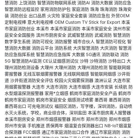
慧消防
上饶消防
智慧消防物联网系统
消防AI
消防大数据
消防应急
智慧消防远程监控
家用消防防护包
家庭消防
珠海
珠海消防
珠海安
装
消防创业
出口品质
火灾险
家庭安全套装
消防应急包
外贸OEM
定制电视棒
意大利电视棒
OEM Custom TV Stick for Export
本溪
市家庭消防创业
本溪市
本溪市家庭消防
本溪市家庭安全
滨州市家
庭安全全国服务
滨州市厨房安全
武威智慧消防
武威消防
智慧消防
数字孪生系统
消防可视化
消防报警
城市合伙人
智慧消防可视化
智
慧消防大数据
消防云平台
消防系统
大庆智慧消防
大庆消防
智慧消
防应急指挥系统
智慧消防应急指挥
大数据
5G通讯
消防联动
消防
5G
智慧消防AI监测
CE认证烟感测试仪
沙特
沙特消防
沙特出口
大
理州消防检测设备
大理州
大理州消防
大理州消防检测
智能联网烟
雾报警器
无线互联烟雾报警器
无线联网烟感
智能联网烟感
沙井街
道
沙井街道消防安全评估
校园火灾烟雾探测器
澳洲认证
大连市家
用烟雾报警器
大连市
大连市消防
大连市烟感
大连市安装
长续航
防
水型烟温探测报警器
家用*立烟感
鹤岗市家庭消防安全产品
鹤岗市
鹤岗市家庭消防
鹤岗市家庭安全
烟感测试喷雾
墨西哥
墨西哥消防
墨西哥出口
可充电测试仪
福田区消防，写字楼，深圳消防，自动喷
水灭火系统，学校，商业综合体，深圳盐田
本溪市厨房离人报警器
本溪市厨房安全
郑州市烟感报警器
郑州市
郑州市消防
郑州市烟感
郑州市安装
手机推送
质保两年
烟温复合探测器出口
NB-IoT烟温复
合探测器
FCC烟感
通辽市家庭消防出口合作
通辽市家庭消防
消防