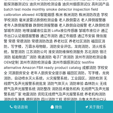
能探测器测试仪
迪庆州消防检测设备
迪庆州烟感测试仪
高利润产品
batch test mode
monthly smoke detector inspection
field
calibration allowed
4G智能烟感
株洲
株洲消防
株洲消防改造
学校
学校消防
毫米波雷达跌倒检测设备
老人跌倒雷达
老人摔倒报警器
老年人跌倒报警器
跌倒检测报警器
老人跌倒自动报警
老人跌倒检测
邹城市消防
地埋油罐液位监测
LoRa液位传感器
邹城市液位计
通辽
市出口认证烟感报警器
通辽市消防
通辽市烟感
通辽市安装
微信报
警
常德
常德消防
常德消防改造
养老社区
养老社区消防
福田区消
防，写字楼，万霖水母物联，消防安全评估，龙岗消防，消火栓系
统，智慧消防
江苏消防公司
淮安消防维保检测服务
苏北消防
宿迁
消防
船舶制造厂消防
南通消防
电子厂房消防
滨州市消防检测设备
OEM定制
滨州市消防检测设备
滨州市烟感测试仪
testifire
alternative
Amazon FBA ready
product catalog
成都消防
学校安
全
河源厨房安全
老年人厨房安全提示器
福田区消防，写字楼，龙岗
消防，自动喷水灭火系统，火灾报警系统，工业园区，消防检测
无
线燃气及声光报警系统批发
消防气体灭火
消防审验
森林防火
无线
燃气及声光报警系统
消防整改
消防技术服务机构
无线燃气及声光报
警系统厂家
地震消防
资阳无线燃气及声光报警系统
养老机构消防
消防应急演练
德阳消防
四川消防工程
资阳消防
乌鲁木齐市出口认
证烟感报警器
乌鲁木齐市消防
乌鲁木齐市烟感
乌鲁木齐市安装
烟
电话咨询
微信
关于我们
温复合
智能烟感
江苏智慧消防
消防3C认证
盐城消防
欧标认证烟雾