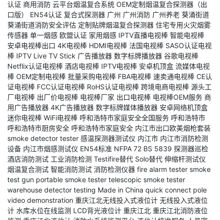
认证
商用消防
云平台烟温复合系统
OEM定制烟温复合探测器（出
口版）
EN54认证
复合式探测器
广州
广州消防
广州养老
葵涌街道
葵涌街道消防安全评估
定制贴牌烟温复合探测器
住宅专用火灾烟雾
传感器
单一烟感
欧盟认证
家用烟感
IPTV直播电视棒
智能电视棒
安卓电视棒出口
4K电视棒
HDMI电视棒
法国电视棒
SASO认证电视
棒
IPTV Live TV Stick
广告播放器
数字标牌播放器
谷歌电视棒
Netflix认证电视棒
酒店电视棒
IPTV电视棒
安卓机顶盒
流媒体电视
棒
OEM定制电视棒
批量采购电视棒
FBA电视棒
速卖通电视棒
CE认
证电视棒
FCC认证电视棒
RoHS认证电视棒
跨境电商电视棒
源头工
厂电视棒
出厂价电视棒
电视棒厂家
出口电视棒
电视棒OEM服务
商
用广告播放器
4K广告播放器
数字标牌媒体播放器
安卓网络机顶盒
迷你电视棒
WiFi电视棒
呼和浩特市家庭安全全国服务
呼和浩特市
呼和浩特市厨房安全
呼和浩特市家庭安全
内江市出口欧美烟枪套装
smoke detector tester
感温探测器测试仪
内江市
内江市消防检测
设备
内江市烟感测试仪
EN54标准
NFPA 72
BS 5839
探测器巡检
酒店消防测试
工业消防检测
Testifire替代
Solo替代
伸缩杆测试仪
烟温复合测试
智能消防测试
消防检测仪器
fire alarm tester
smoke
test gun
portable smoke tester
telescopic smoke tester
warehouse detector testing
Made in China
quick connect pole
video demonstration
重庆江北无线投入式液位计
无线投入式液位
计
水库水位在线监测
LCD背光液位计
重庆江北
重庆江北消防液位