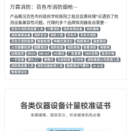
万霖消防：百色市消防烟枪···
产品概况百色市的政府学校医院工程总监黄经理*近遇到了检
测设备兼容性问题。代理的多个品牌探测器各自需要···
百色市消防局监督工具
万霖消防
消防检测设备
消防烟枪
消防维保设备
消防安全
消防工程
百色市
百色市消防
百色市消防检测
智能检测
伸缩式测试仪
烟感测试
温感测试
火灾报警检测
烟雾测试
消防检测
消防维保
智慧消防
物联网
远程监控
EN54
NB-IoT
4G通讯
厂家直销
OEM定制
批发价格
一手货源
源头工厂
便携式
无线检测
可充电
消防维保公司检测工具
消防局监督工具
消防设施检测工具
烟感测试气雾剂
UL认证
智能测试仪