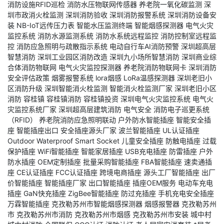
消防设施RFID巡检
消防水压物联网传感器
养老院一氧化碳监测
深
圳市政消火栓监测
深圳消防验收
深圳消防报警系统
深圳消防设备安
装
NB-IoT远传压力表
智能水压监测终端
智能烟感探测器
电气火灾
监控系统
消防水源监测系统
消防水系统远程监控
消防控制室远程监
控
消防应急照明与疏散指示系统
电动自行车AI消防预警
深圳超高层
智慧消防
深圳工业园区消防改造
深圳九小场所智慧消防
深圳商业综
合体消防物联网
电气火灾监控探测器
养老院消防物联网卡
深圳消防
安全评估政策
烟雾报警系统
lora烟感
LoRa温感探测器
深圳老旧小
区消防升级
深圳智能消火栓监测
智能消火栓监测厂家
深圳老旧小区
消防
容桂镇
容桂镇消防
容桂镇投资
深圳电气火灾监控系统
电气火
灾监控系统厂家
深圳超高层建筑消防
电气安全
消防电子巡更系统
（RFID）
养老院消防应急照明联动
户外防水智能插座
智能安全插
座
智能插座出口
安全插座源头厂家
波兰智能插座
UL认证插座
Outdoor Waterproof Smart Socket
儿童安全插座
防触电插座
过载
保护插座
WiFi智能插座
智能家居插座
USB充电插座
防雷插座
户外
防水插座
OEM定制插座
批量采购智能插座
FBA智能插座
速卖通插
座
CE认证插座
FCC认证插座
跨境电商插座
源头工厂智能插座
出厂
价智能插座
智能插座厂家
出口智能插座
插座OEM服务
电动车充电
插座
GaN快充插座
ZigBee智能插座
防过充插座
手机充电安全插座
万霖智能插座
克孜勒苏州市智能烟感探测器
烟感报警器
克孜勒苏州
市
克孜勒苏州市消防
克孜勒苏州市烟感
克孜勒苏州市安装
城中村