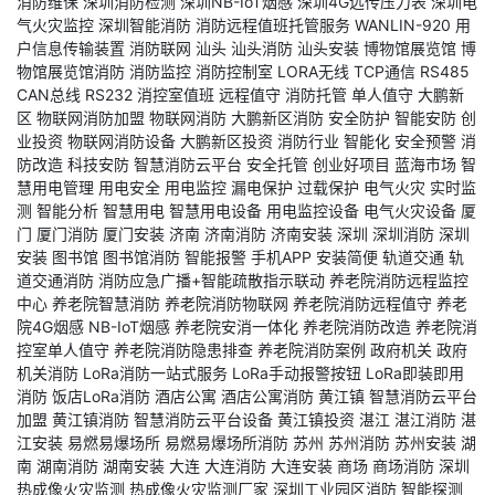
消防维保
深圳消防检测
深圳NB-IoT烟感
深圳4G远传压力表
深圳电
气火灾监控
深圳智能消防
消防远程值班托管服务
WANLIN-920
用
户信息传输装置
消防联网
汕头
汕头消防
汕头安装
博物馆展览馆
博
物馆展览馆消防
消防监控
消防控制室
LORA无线
TCP通信
RS485
CAN总线
RS232
消控室值班
远程值守
消防托管
单人值守
大鹏新
区
物联网消防加盟
物联网消防
大鹏新区消防
安全防护
智能安防
创
业投资
物联网消防设备
大鹏新区投资
消防行业
智能化
安全预警
消
防改造
科技安防
智慧消防云平台
安全托管
创业好项目
蓝海市场
智
慧用电管理
用电安全
用电监控
漏电保护
过载保护
电气火灾
实时监
测
智能分析
智慧用电
智慧用电设备
用电监控设备
电气火灾设备
厦
门
厦门消防
厦门安装
济南
济南消防
济南安装
深圳
深圳消防
深圳
安装
图书馆
图书馆消防
智能报警
手机APP
安装简便
轨道交通
轨
道交通消防
消防应急广播+智能疏散指示联动
养老院消防远程监控
中心
养老院智慧消防
养老院消防物联网
养老院消防远程值守
养老
院4G烟感
NB-IoT烟感
养老院安消一体化
养老院消防改造
养老院消
控室单人值守
养老院消防隐患排查
养老院消防案例
政府机关
政府
机关消防
LoRa消防一站式服务
LoRa手动报警按钮
LoRa即装即用
消防
饭店LoRa消防
酒店公寓
酒店公寓消防
黄江镇
智慧消防云平台
加盟
黄江镇消防
智慧消防云平台设备
黄江镇投资
湛江
湛江消防
湛
江安装
易燃易爆场所
易燃易爆场所消防
苏州
苏州消防
苏州安装
湖
南
湖南消防
湖南安装
大连
大连消防
大连安装
商场
商场消防
深圳
热成像火灾监测
热成像火灾监测厂家
深圳工业园区消防
智能探测