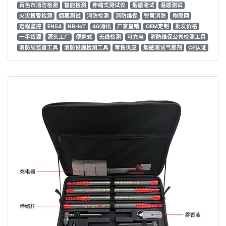
百色市消防检测
智能检测
伸缩式测试仪
烟感测试
温感测试
火灾报警检测
烟雾测试
消防检测
消防维保
智慧消防
物联网
远程监控
EN54
NB-IoT
4G通讯
厂家直销
OEM定制
批发价格
一手货源
源头工厂
便携式
无线检测
可充电
消防维保公司检测工具
消防局监督工具
消防设施检测工具
零售供应
烟感测试气雾剂
CE认证