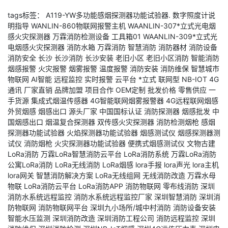
tags标签：
A119-YW多功能感烟探测器功能试验器.
数字照度计说
明指导
WANLIN-860物联网报警主机
WAANLIN-307*立式光电烟
感火灾探测器
万霖消防检测设备
工具箱01
WAANLIN-309*立式光
电烟感火灾探测器
消防水箱
万霖消防
智慧消防
消防器材
消防设备
消防安全
长沙
长沙消防
长沙安装
老旧小区
老旧小区消防
智能消防
烟感报警
火灾报警
烟雾报警
温度报警
消防安装
消防维保
智慧城市
物联网
AI智能
远程监控
实时报警
云平台
*立式
联网型
NB-IOT
4G
通讯
厂家直销
品牌加盟
项目合作
OEM定制
批发价格
零售供应
一
手货源
集成式烟温传感器
4G智能联网烟雾报警器
4G远程联网烟感
外贸烟感
烟感出口
源头厂家
中国国标认证
消防探测器
烟感批发
中
国烟感出口
烟温复合探测器
双传感火灾探测器
消防检测烟枪
感烟
探测器功能试验器
火焰探测器功能试验器
烟感测试仪
烟感探测器测
试仪
消防烟枪
火灾探测器功能试验器
便携式烟感测试仪
文物古建
LoRa消防
万霖LoRa智慧消防云平台
LoRa消防系统
万霖LoRa消防
公寓LoRa消防
LoRa无线消防
LoRa烟感
lora手报
lora声光
lora主机
lora网关
智慧消防解决方案
LoRa无线组网
无线消防改造
万霖水母
物联
LoRa消防云平台
LoRa消防APP
消防物联网
零布线消防
深圳
消防水系统远程监控
消防水系统远程监控厂家
深圳智慧消防
深圳消
防物联网
消防物联网平台
深圳九小场所/城中村消防
消防设备安装
智能水压监测
深圳消防改造
深圳消防工程公司
消防远程监控
深圳