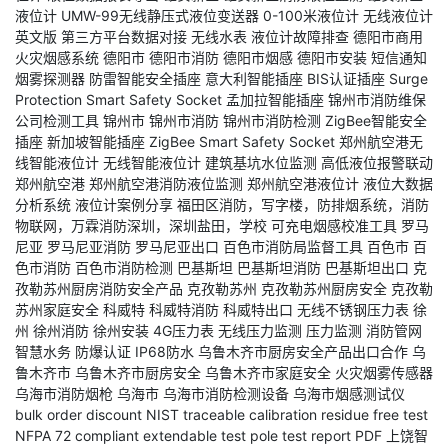
液位计
UMW-99无线静压式液位变送器
0-100米液位计
无线液位计
英文版
第三方平台数据对接
无线水表
液位计故障排查
德阳市商用
火灾烟感系统
德阳市
德阳市消防
德阳市烟感
德阳市安装
短信通知
烟雾探测器
防雷智能安全插座
意大利智能插座
BIS认证插座
Surge
Protection Smart Safety Socket
孟加拉智能插座
锦州市消防维保
公司检测工具
锦州市
锦州市消防
锦州市消防检测
ZigBee智能安全
插座
新加坡智能插座
ZigBee Smart Safety Socket
郑州航空港无
线智能液位计
无线智能液位计
建筑基坑水位监测
高低液位报警联动
郑州航空港
郑州航空港消防液位监测
郑州航空港液位计
液位大数据
分析系统
液位计案例分享
福田区消防，写字楼，防排烟系统，消防
物联网，万霖消防深圳，深圳盐田，学校
可充电烟感校准工具
罗马
尼亚
罗马尼亚消防
罗马尼亚出口
百色市消防局监督工具
百色市
百
色市消防
百色市消防检测
巴基斯坦
巴基斯坦消防
巴基斯坦出口
克
孜勒苏州厨房消防安全产品
克孜勒苏州
克孜勒苏州厨房安全
克孜勒
苏州家庭安全
科威特
科威特消防
科威特出口
无线不锈钢压力表
徐
州
徐州消防
徐州安装
4G压力表
无线压力监测
压力监测
消防管网
智慧水务
防爆认证
IP68防水
乌鲁木齐市厨房安全产品出口合作
乌
鲁木齐市
乌鲁木齐市厨房安全
乌鲁木齐市家庭安全
火灾烟雾传感器
乌海市消防烟枪
乌海市
乌海市消防检测设备
乌海市烟感测试仪
bulk order discount
NIST traceable calibration
residue free test
NFPA 72 compliant
extendable test pole
test report PDF
上饶智