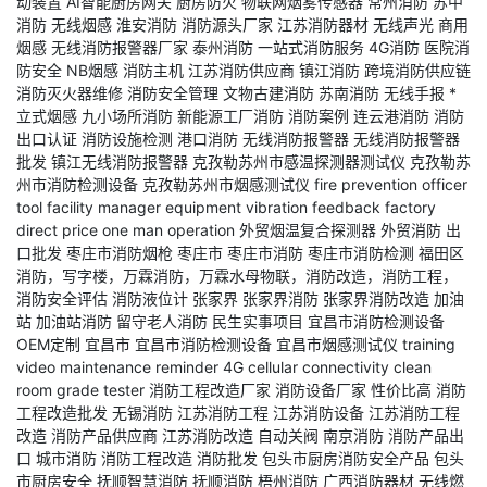
动装置
AI智能厨房网关
厨房防火
物联网烟雾传感器
常州消防
苏中
消防
无线烟感
淮安消防
消防源头厂家
江苏消防器材
无线声光
商用
烟感
无线消防报警器厂家
泰州消防
一站式消防服务
4G消防
医院消
防安全
NB烟感
消防主机
江苏消防供应商
镇江消防
跨境消防供应链
消防灭火器维修
消防安全管理
文物古建消防
苏南消防
无线手报
*
立式烟感
九小场所消防
新能源工厂消防
消防案例
连云港消防
消防
出口认证
消防设施检测
港口消防
无线消防报警器
无线消防报警器
批发
镇江无线消防报警器
克孜勒苏州市感温探测器测试仪
克孜勒苏
州市消防检测设备
克孜勒苏州市烟感测试仪
fire prevention officer
tool
facility manager equipment
vibration feedback
factory
direct price
one man operation
外贸烟温复合探测器
外贸消防
出
口批发
枣庄市消防烟枪
枣庄市
枣庄市消防
枣庄市消防检测
福田区
消防，写字楼，万霖消防，万霖水母物联，消防改造，消防工程，
消防安全评估
消防液位计
张家界
张家界消防
张家界消防改造
加油
站
加油站消防
留守老人消防
民生实事项目
宜昌市消防检测设备
OEM定制
宜昌市
宜昌市消防检测设备
宜昌市烟感测试仪
training
video
maintenance reminder
4G cellular connectivity
clean
room grade tester
消防工程改造厂家
消防设备厂家
性价比高
消防
工程改造批发
无锡消防
江苏消防工程
江苏消防设备
江苏消防工程
改造
消防产品供应商
江苏消防改造
自动关阀
南京消防
消防产品出
口
城市消防
消防工程改造
消防批发
包头市厨房消防安全产品
包头
市厨房安全
抚顺智慧消防
抚顺消防
梧州消防
广西消防器材
无线燃