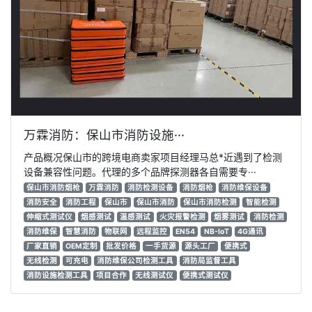
万霖消防：保山市消防设施···
产品概况保山市的跨境电商卖家项目经理马总*近遇到了检测
设备兼容性问题。代理的多个品牌探测器各自需要专···
保山市消防烟枪
万霖消防
消防检测设备
消防烟枪
消防维保设备
消防安全
消防工程
保山市
保山市消防
保山市消防检测
智能检测
伸缩式测试仪
烟感测试
温感测试
火灾报警检测
烟雾测试
消防检测
消防维保
智慧消防
物联网
远程监控
EN54
NB-IoT
4G通讯
厂家直销
OEM定制
批发价格
一手货源
源头工厂
便携式
无线检测
可充电
消防维保公司检测工具
消防局监督工具
消防设施检测工具
项目合作
无线测试仪
便携式测试仪