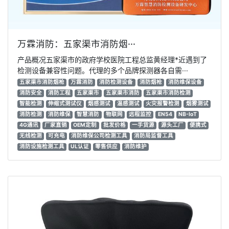
万霖消防：五家渠市消防烟···
产品概况五家渠市的政府学校医院工程总监黄经理*近遇到了
检测设备兼容性问题。代理的多个品牌探测器各自需···
五家渠市消防烟枪
万霖消防
消防检测设备
消防烟枪
消防维保设备
消防安全
消防工程
五家渠市
五家渠市消防
五家渠市消防检测
智能检测
伸缩式测试仪
烟感测试
温感测试
火灾报警检测
烟雾测试
消防检测
消防维保
智慧消防
物联网
远程监控
EN54
NB-IoT
4G通讯
厂家直销
OEM定制
批发价格
一手货源
源头工厂
便携式
无线检测
可充电
消防维保公司检测工具
消防局监督工具
消防设施检测工具
UL认证
零售供应
消防维护