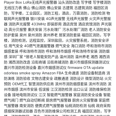
Player Box
LoRa无线声光报警器
汕头消防改造
写字楼
写字楼消防
无线压力表
佛山
佛山消防
佛山安装
古建筑
古建筑消防
福田区消
防，写字楼，工业园区，消防工程，酒店，万霖消防，消防检测
物
联网声光报警器
银川安装
4G声光报警
无线声光报警
火灾声光警报
器
消防声光报警
433MHz
即装即用
酒店宾馆
酒店宾馆消防
声光联
动
高分贝报警
重庆安装
污水处理厂
污水处理厂消防
老人消防安全
防护套装
泉州
泉州消防
泉州养老
居家消防套装
福田区消防，写字
楼，消防检测，远程监控，深圳盐田，火灾报警系统，消防安全评
估
用气安全
4G燃气泄漏报警器
燃气安全
海口消防
呼和浩特市消防
烟感套装
呼和浩特市消防
呼和浩特市烟感
呼和浩特市安装
消防烟
感
深圳厂家
*居老人智能安防产品
温州消防
温州养老
湘西
湘西消
防
湘西消防改造
沿街商铺
沿街商铺消防
嘉兴市烟感探测器测试仪
嘉兴市消防检测设备
嘉兴市烟感测试仪
firmware OTA update
odorless smoke spray
Amazon FBA
生命通道
消防设备制造商
消
防演练
消防验收
文物古建安全
疏散通道
消防设计
微型消防站
火灾
预防
OEM代工
智慧消防供应商
滨州市消防烟感套装
滨州市消防
滨
州市烟感
滨州市安装
低误报
江汉消防检测
出口认证
消防维保检测
设备
接地电阻测试仪
江汉
智能燃气报警器
家庭消防安全设备
智能
燃气阀门
燃气自动切断阀
厨房燃气报警器
厨房火灾报警器
家庭燃
气报警器
南安消防
便携式燃气报警器
仙桃消防检测
仙桃
政府采购
感烟探测器试验器
百色市消防维保公司检测工具
福田区消防，写字