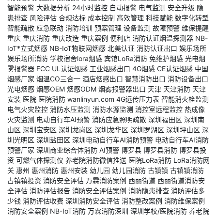
智能预警
大数据分析
24小时监控
自动报警
电气监测
安全升级
隐
患排查
风险评估
合规达标
成本控制
高效管理
科技赋能
数字化转型
智能疏散
应急联动
消防培训
预案管理
设备监测
故障预警
维保提醒
重庆
重庆消防
重庆改造
重庆案例
便利店
消防认证烟温探测器
NB-
IoT*立式烟感
NB-IoT物联网烟感
北美认证
消防认证出口
娱乐场所
娱乐场所消防
学校宿舍lora烟感
宾馆LoRa消防
免维护烟感
光电烟
雾报警器
FCC
UL认证烟感
工业烟感出口
4G烟感
CE认证烟感
中国
烟感厂家
烟温CO三合一
酒店烟感出口
智慧消防出口
消防设备出口
光电烟感
烟感OEM
烟感ODM
烟雾报警器出口
天津
天津消防
天津
安装
医院
医院消防
wanlinyun.com
4G远传压力表
智能消火栓监测
电气火灾监控
消防水压监测
消防水源监测
消控室远程监控
热成像
火灾监测
电动自行车AI预警
消防应急照明疏散
深圳福田区
深圳南
山区
深圳宝安区
深圳龙岗区
深圳龙华区
深圳罗湖区
深圳坪山区
深
圳光明区
深圳盐田区
深圳电动自行车AI消防预警
电动自行车AI消防
预警厂家
深圳商业综合体消防
AI预警
博罗县
博罗县消防
博罗县投
资
可燃气体探测仪
养老院消防微信推送
医院LoRa消防
LoRa消防网
关
惠州
惠州消防
惠州安装
幼儿园
幼儿园消防
古镇镇
古镇镇消防
古镇镇投资
消防安全评估
万霖消防案例
西丽街道
西丽街道消防安
全评估
消防评估报告
消防安全评估案例
消防隐患排查
消防评估多
少钱
消防评估收费
深圳消防安全评估
消防整改案例
消防维保案例
消防安全案例
NB-IoT消防
万霖消防深圳
深圳学校/医院消防
养老院