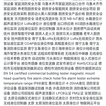
测设备
家庭消防安全方案
乌鲁木齐市家庭消防出口合作
乌鲁木齐市
家庭消防
养老院厨房安全
厨房安全智能网关
厨房安全创业项目
厨
房安全民政采购
厨房动火离人探测器
厨房安全产品价格
厨房安全设
备批发
天河厨房安全
适老化改造补贴
天河
NB-IoT液位
水箱液位计
超声波液位计
LoRa液位计
液位报警
出口供应商
4G消防水箱液位计
液位监测
远程液位监控
液位控制器
深井水位计
厨房燃气自动关阀
抚州
厨房智能守护器
厨房人走火灭
厨房忘关火提醒器
老年人厨房
安全
抚州厨房安全
南宁五象LoRa无线液位计
LoRa无线液位计
雨水
泵站液位监测
COAP协议液位传输
高精度液位计
南宁五象
南宁五
象消防液位监测
南宁五象液位计
昆仑海岸液位计
液位计线缆长度
海外智慧水务液位方案
远程巡检管理系统
无线液位中继器
无线液位
计技术参数
武安市
自动控制
污水液位计
物联网液位
投入式液位计
云计算平台
液位传感器
液位变送器
武安市液位计
RoHS/CE认证
德
阳市无线智能探测器测试仪
德阳市消防检测设备
德阳市烟感测试仪
EN 54 certified
commercial building tester
magnetic mount
head
quarterly fire alarm check
hotel fire alarm tester
extreme
temperature range
IP68液位
惠州液位计
4-20mA液位
消防安全
评估设备
感温探测器试验器
许昌
许昌消防检测
消防维保公司检测
设备
消防公司招投标
超声波流量计
LPCB认证
FM认证
全球消防认
证
太原无线静压式液位计
无线静压式液位计
农村饮水安全液位监测
无线液位控制器
太原
太原消防液位监测
太原液位计
物联网云平台