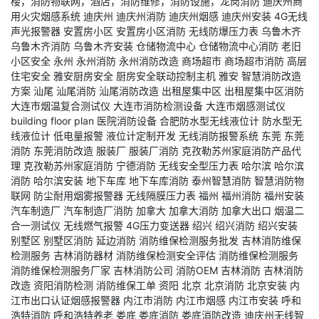
楼，消防物联网，酒店，消防维修，消防设施，龙岗消防
迪庆州商
用火灾烟感系统
迪庆州
迪庆州消防
迪庆州烟感
迪庆州安装
4G无线
声光报警器
安置房小区
安置房小区消防
无线防爆压力表
乌鲁木齐
乌鲁木齐消防
乌鲁木齐安装
仓储物流中心
仓储物流中心消防
老旧
小区安全
永州
永州消防
永州消防改造
商场超市
商场超市消防
高层
住宅安全
雅安厨房安全
厨房安全联动控制主机
雅安
智慧消防改造
方案
汕尾
汕尾消防
汕尾消防改造
出租屋集中区
出租屋集中区消防
大连市烟温复合测试仪
大连市消防检测设备
大连市烟感测试仪
building floor plan
医院消防设备
合肥防水型无线液位计
防水型无
线液位计
低电量报警
液位计定制开发
无线消防报警系统
东莞
东莞
消防
东莞消防改造
服装厂
服装厂消防
克孜勒苏州家庭消防产品代
理
克孜勒苏州家庭消防
宁德消防
无线安全型压力表
哈尔滨
哈尔滨
消防
哈尔滨安装
地下车库
地下车库消防
泰州智慧消防
智慧消防物
联网
防尘耐用烟雾报警器
无线隔膜压力表
福州
福州消防
福州安装
汽车制造厂
汽车制造厂消防
加拿大
加拿大消防
加拿大出口
烟温二
合一测试仪
无线燃气报警
4G压力变送器
绍兴
绍兴消防
绍兴安装
别墅区
别墅区消防
延边消防
消防维保检测服务批发
吉林消防维保
检测服务
吉林消防器材
消防维保检测安全评估
消防维保检测服务
消防维保检测服务厂家
吉林消防公司
消防OEM
吉林消防
吉林消防
改造
资阳消防检测
消防维保工单
资阳
北京
北京消防
北京安装
内
江市出口认证烟感报警器
内江市消防
内江市烟感
内江市安装
呼和
浩特消防
呼和浩特养老
娄底
娄底消防
娄底消防改造
迪庆州无线智