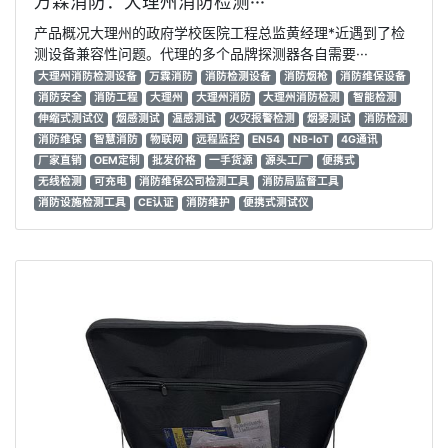
万霖消防：大理州消防检测···
产品概况大理州的政府学校医院工程总监黄经理*近遇到了检
测设备兼容性问题。代理的多个品牌探测器各自需要···
大理州消防检测设备
万霖消防
消防检测设备
消防烟枪
消防维保设备
消防安全
消防工程
大理州
大理州消防
大理州消防检测
智能检测
伸缩式测试仪
烟感测试
温感测试
火灾报警检测
烟雾测试
消防检测
消防维保
智慧消防
物联网
远程监控
EN54
NB-IoT
4G通讯
厂家直销
OEM定制
批发价格
一手货源
源头工厂
便携式
无线检测
可充电
消防维保公司检测工具
消防局监督工具
消防设施检测工具
CE认证
消防维护
便携式测试仪