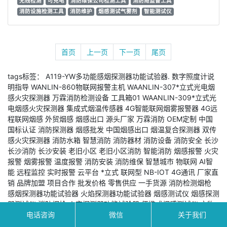
无线检测
可充电
消防维保公司检测工具
消防局监督工具
消防设施检测工具
消防维护
烟感测试气雾剂
智能测试仪
首页
上一页
下一页
尾页
tags标签：
A119-YW多功能感烟探测器功能试验器.
数字照度计说
明指导
WANLIN-860物联网报警主机
WAANLIN-307*立式光电烟
感火灾探测器
万霖消防检测设备
工具箱01
WAANLIN-309*立式光
电烟感火灾探测器
集成式烟温传感器
4G智能联网烟雾报警器
4G远
程联网烟感
外贸烟感
烟感出口
源头厂家
万霖消防
OEM定制
中国
国标认证
消防探测器
烟感批发
中国烟感出口
烟温复合探测器
双传
感火灾探测器
消防水箱
智慧消防
消防器材
消防设备
消防安全
长沙
长沙消防
长沙安装
老旧小区
老旧小区消防
智能消防
烟感报警
火灾
报警
烟雾报警
温度报警
消防安装
消防维保
智慧城市
物联网
AI智
能
远程监控
实时报警
云平台
*立式
联网型
NB-IOT
4G通讯
厂家直
销
品牌加盟
项目合作
批发价格
零售供应
一手货源
消防检测烟枪
感烟探测器功能试验器
火焰探测器功能试验器
烟感测试仪
烟感探测
器测试仪
消防烟枪
火灾探测器功能试验器
便携式烟感测试仪
文物
古建LoRa消防
万霖LoRa智慧消防云平台
LoRa消防系统
万霖LoRa
电话咨询
微信
关于我们
消防
公寓LoRa消防
LoRa无线消防
LoRa烟感
lora手报
lora声光