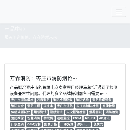
产品中心
服务创造价值、存在造就未来
万霖消防：枣庄市消防烟枪···
产品概况枣庄市的跨境电商卖家项目经理马总*近遇到了检测
设备兼容性问题。代理的多个品牌探测器各自需要专···
枣庄市消防烟枪
万霖消防
消防检测设备
消防烟枪
消防维保设备
消防安全
消防工程
枣庄市
枣庄市消防
枣庄市消防检测
智能检测
伸缩式测试仪
烟感测试
温感测试
火灾报警检测
烟雾测试
消防检测
消防维保
智慧消防
物联网
远程监控
EN54
NB-IoT
4G通讯
厂家直销
OEM定制
批发价格
一手货源
源头工厂
便携式