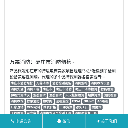
万霖消防：枣庄市消防烟枪···
产品概况枣庄市的跨境电商卖家项目经理马总*近遇到了检测
设备兼容性问题。代理的多个品牌探测器各自需要专···
枣庄市消防烟枪
万霖消防
消防检测设备
消防烟枪
消防维保设备
消防安全
消防工程
枣庄市
枣庄市消防
枣庄市消防检测
智能检测
伸缩式测试仪
烟感测试
温感测试
火灾报警检测
烟雾测试
消防检测
消防维保
智慧消防
物联网
远程监控
EN54
NB-IoT
4G通讯
厂家直销
OEM定制
批发价格
一手货源
源头工厂
便携式
无线检测
可充电
消防维保公司检测工具
消防局监督工具
消防设施检测工具
消防维护
烟感测试气雾剂
智能测试仪
电话咨询
微信
关于我们