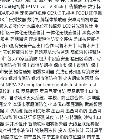
SO认证电视棒
IPTV Live TV Stick
广告播放器
数字标
FBA电视棒
速卖通电视棒
CE认证电视棒
FCC认证电视
4K广告播放器
数字标牌媒体播放器
安卓网络机顶盒
投入式液位计
水库水位在线监测
LCD背光液位计
重
梧新区一体化无线液位计
一体化无线液位计
黑臭水体
装服务
莲塘街道
莲塘街道消防安全评估
孟加拉智能插
木齐市厨房安全产品出口合作
乌鲁木齐市
乌鲁木齐市
计
无线智能液位计
建筑基坑水位监测
高低液位报警联
头市
包头市家庭消防
包头市家庭安全
福田区消防，写
市消防检测
保山市消防烟枪
保山市
保山市消防
保山
市安装
短信通知
烟雾探测器
克孜勒苏州厨房消防安
州市
锦州市消防
锦州市消防检测
火灾烟雾传感器
乌
est
NFPA 72 compliant
extendable test pole
test
感校准工具
罗马尼亚
罗马尼亚消防
罗马尼亚出口
滨
消防，自动喷水灭火系统，学校，商业综合体，深圳盐
庭安全
本溪市家庭消防创业
本溪市家庭消防
武威智慧
据
消防系统
烟感测试喷雾
墨西哥
墨西哥消防
墨西哥
防AI监测
CE认证烟感测试仪
沙特
沙特消防
沙特出口
器
深井水位计
智能联网烟雾报警器
无线互联烟雾报
动控制
污水液位计
物联网液位
投入式液位计
云计算平
高精度液位计
南宁五象
南宁五象消防液位监测
南宁五