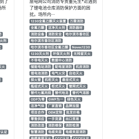
到了
层电网公司消防专责董先生*近遇到
场所
了锂电池仓库消防保护方面的困
扰。场所内···
1230全氟己酮灭火装置
万霖消防
全氟己酮
洁净灭火剂
消防器材
防
消防设备
消防安全
哈尔滨市香坊区
灭火剂
哈尔滨市香坊区消防
火
哈尔滨市香坊区全氟己酮
Novec1230
1230灭火剂
环保灭火剂
无残留灭火
不导电灭火
数据中心消防
灭火
储能电站消防
配电室消防
机房消防
锂电池消防
电气火灾
自动灭火
龙
探火管
机柜灭火
悬挂式灭火
瓶组式灭火
柜式灭火
管网式灭火
替代七氟丙烷
替代哈龙
替代气溶胶
ODP为零
GWP为一
绿色灭火
洁净气体
厂家直销
品牌加盟
项目合作
OEM定制
批发价格
零售供应
一手货源
出口贸易
消防改造
消防维保
消防检测
M认证
智慧消防
电缆夹层
电缆夹层消防
电缆夹层灭火
CCC认证
CCCF认证