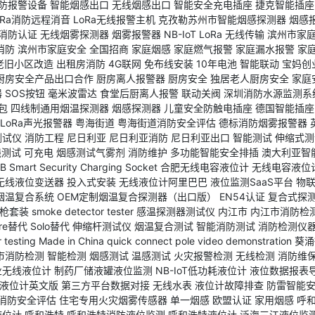
防报警设备
智能烟感出口
无线烟感出口
智能安全充电插座
捷克智能插座
oRa消防远程消音
LoRa无线报警主机
克孜勒苏州市智能烟感探测器
烟感
消防认证
无线烟雾探测器
烟雾报警器
NB-IoT
LoRa
无线传输
滨州市家
消防
滨州市家庭安全
全国招商
家庭烟感
家庭燃气报警
家庭漏水报警
家庭
老旧小区改造
出租房消防
4G联网
免布线安装
10年电池
智能联动
宝妈创
厨房安全产品出口合作
厨房离人报警器
厨房安全
独居老人厨房安全
家庭
器
SOS按钮
毫米波雷达
食堂后厨离人报警
联动关阀
深圳消防水源监测系
包
四线制通用烟温探测器
烟感探测器
儿童安全防触电插座
德国智能插座
LoRa声光报警器
粤海街道
粤海街道消防安全评估
德标消防烟雾报警器
测试仪
消防工程
尼日利亚
尼日利亚消防
尼日利亚出口
智能测试
伸缩式测
线测试
可充电
烟感测试气雾剂
消防维护
多功能智能安全排插
澳大利亚智
B Smart Security Charging Socket
合肥无线电容液位计
无线电容液位
无线液位变送器
投入式安装
无线液位计阿里巴巴
液位监测SaaS平台
物
烟温复合系统
OEM定制烟温复合探测器（出口版）
EN54认证
复合式探
枪套装
smoke detector tester
感温探测器测试仪
内江市
内江市消防检
fire替代
Solo替代
伸缩杆测试仪
烟温复合测试
智能消防测试
消防检测仪
 testing
Made in China
quick connect pole
video demonstration
葵涌
市消防检测
智能检测
烟感测试
温感测试
火灾报警检测
无线检测
消防维
业无线液位计
制药厂储液罐液位监测
NB-IoT低功耗液位计
液位数据报表
液位计英文版
第三方平台数据对接
无线水表
液位计故障排查
防雷智能
消防安全评估
住宅专用火灾烟雾传感器
单一烟感
欧盟认证
家用烟感
呼
液位计
呼和浩特
呼和浩特消防液位监测
呼和浩特液位计
泛海三江液位监