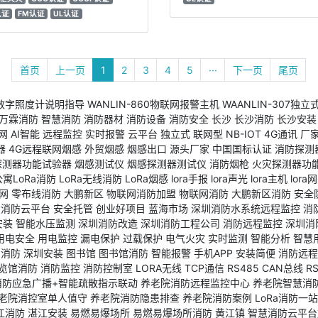
认证
FM认证
UL认证
首页
上一页
1
2
3
4
5
···
下一页
尾页
数字照度计说明指导
WANLIN-860物联网报警主机
WAANLIN-307
万霖消防
智慧消防
消防器材
消防设备
消防安全
长沙
长沙消防
长沙安装
网
AI智能
远程监控
实时报警
云平台
独立式
联网型
NB-IOT
4G通讯
厂
器
4G远程联网烟感
外贸烟感
烟感出口
源头厂家
中国国标认证
消防探测
探测器功能试验器
烟感测试仪
烟感探测器测试仪
消防烟枪
火灾探测器功
公寓LoRa消防
LoRa无线消防
LoRa烟感
lora手报
lora声光
lora主机
lora
网
零布线消防
大鹏新区
物联网消防加盟
物联网消防
大鹏新区消防
安全
慧消防云平台
安全托管
创业好项目
蓝海市场
深圳消防水系统远程监控
消
安装
智能水压监测
深圳消防改造
深圳消防工程公司
消防远程监控
深圳消
用电安全
用电监控
漏电保护
过载保护
电气火灾
实时监测
智能分析
智慧
圳消防
深圳安装
图书馆
图书馆消防
智能报警
手机APP
安装简便
消防远程
览馆消防
消防监控
消防控制室
LORA无线
TCP通信
RS485
CAN总线
R
消防应急广播+智能疏散指示联动
养老院消防远程监控中心
养老院智慧消
老院消控室单人值守
养老院消防隐患排查
养老院消防案例
LoRa消防一
江消防
湛江安装
易燃易爆场所
易燃易爆场所消防
黄江镇
智慧消防云平台