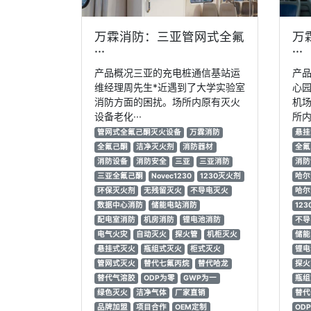
万霖消防：三亚管网式全氟
万
···
···
产品概况三亚的充电桩通信基站运
产
维经理周先生*近遇到了大学实验室
心园
消防方面的困扰。场所内原有灭火
机
设备老化···
所内
管网式全氟己酮灭火设备
万霖消防
悬挂
全氟己酮
洁净灭火剂
消防器材
全氟
消防设备
消防安全
三亚
三亚消防
消防
三亚全氟己酮
Novec1230
1230灭火剂
哈尔
环保灭火剂
无残留灭火
不导电灭火
哈尔
数据中心消防
储能电站消防
12
配电室消防
机房消防
锂电池消防
不导
电气火灾
自动灭火
探火管
机柜灭火
储能
悬挂式灭火
瓶组式灭火
柜式灭火
锂电
管网式灭火
替代七氟丙烷
替代哈龙
探火
替代气溶胶
ODP为零
GWP为一
瓶组
绿色灭火
洁净气体
厂家直销
替代
品牌加盟
项目合作
OEM定制
OD