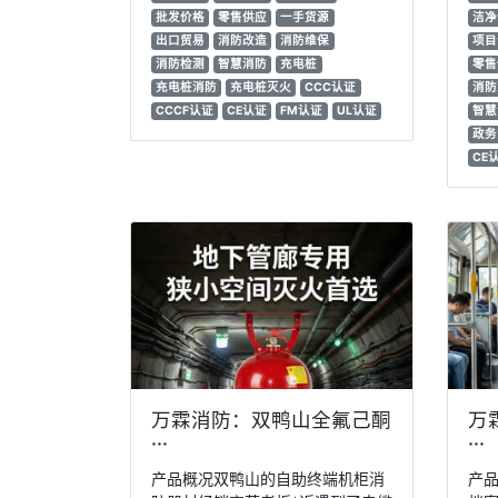
批发价格
零售供应
一手货源
洁净
出口贸易
消防改造
消防维保
项目
消防检测
智慧消防
充电桩
零售
充电桩消防
充电桩灭火
CCC认证
消防
CCCF认证
CE认证
FM认证
UL认证
智慧
政务
CE
万霖消防：双鸭山全氟己酮
万
···
···
产品概况双鸭山的自助终端机柜消
产