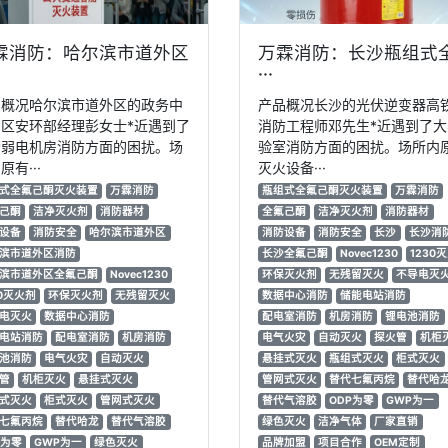
霖消防：哈尔滨市道外区
万霖消防：长沙瓶组式
···
品概况哈尔滨市道外区的政务中
产品概况长沙的光伏逆变器高
区安环部经理彭女士*近遇到了
消防工程师邓先生*近遇到了大
场弱电机房消防方面的困扰。场
验室消防方面的困扰。场所内
原有···
灭火设备···
式全氟己酮灭火装置
万霖消防
瓶组式全氟己酮灭火装置
万霖消防
己酮
洁净灭火剂
消防器材
全氟己酮
洁净灭火剂
消防器材
设备
消防安全
哈尔滨市道外区
消防设备
消防安全
长沙
长沙消
滨市道外区消防
长沙全氟己酮
Novec1230
1230
滨市道外区全氟己酮
Novec1230
环保灭火剂
无残留灭火
不导电灭
30灭火剂
环保灭火剂
无残留灭火
数据中心消防
储能电站消防
电灭火
数据中心消防
配电室消防
机房消防
锂电池消防
电站消防
配电室消防
机房消防
电气火灾
自动灭火
探火管
机柜
池消防
电气火灾
自动灭火
悬挂式灭火
瓶组式灭火
柜式灭火
管
机柜灭火
悬挂式灭火
管网式灭火
替代七氟丙烷
替代哈
式灭火
柜式灭火
管网式灭火
替代气溶胶
ODP为零
GWP为一
七氟丙烷
替代哈龙
替代气溶胶
绿色灭火
洁净气体
厂家直销
P为零
GWP为一
绿色灭火
品牌加盟
项目合作
OEM定制