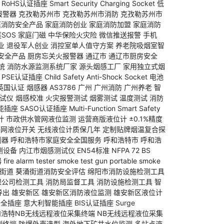
RoHS认证插座
Smart Security Charging Socket
低
报警器
克孜勒苏州市
克孜勒苏州市消防
克孜勒苏州市
庭消防安全产品
家庭消防创业
家庭消防加盟
家庭消防
SOS
家庭门磁
中华保险火灾险
微信推送报警
手机
业
退役军人创业
消控室单人值守方案
养老院吸烟室智
安全产品
厨房忘关火报警器
通辽市
通辽市厨房安全
统
消防水源监测系统厂家
源头烟感工厂
家用独立式烟
PSE认证插座
Child Safety Anti-Shock Socket
电池
英国认证
烟感器
AS3786
广州
广州消防
广州养老
智
试仪
烟感校准
火灾报警测试
烟雾测试
温度测试
消防
能插座
SASO认证插座
Multi-Function Smart Safety
计
市政供水管网液位监测
运营商版液位计
±0.1%精度
联网液位开关
无线液位计质保几年
定制贴牌烟温复合探
测器
呼和浩特市家庭安全全国服务
呼和浩特市
呼和浩
测设备
内江市烟感测试仪
EN54标准
NFPA 72
BS
器
fire alarm tester
smoke test gun
portable smoke
街道
葵涌街道消防安全评估
绵阳市消防设施检测工具
保公司检测工具
消防局监督工具
消防设施检测工具
智
导出
雄安新区
雄安新区消防液位监测
雄安新区液位计
安全插座
意大利智能插座
BIS认证插座
Surge
和浩特NB无线远程液位采集终端
NB无线远程液位采集
测终端
防爆外壳选型
海外地下矿井水位监测
多站点液