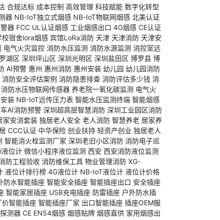
估
合规达标
成本控制
高效管理
科技赋能
数字化转型
测器
NB-IoT独立式烟感
NB-IoT物联网烟感
北美认证
报警器
FCC
UL认证烟感
工业烟感出口
4G烟感
CE认证
学校宿舍lora烟感
宾馆LoRa消防
天津
天津消防
天津安
测
电气火灾监控
消防水压监测
消防水源监测
消控室远
罗湖区
深圳坪山区
深圳光明区
深圳盐田区
博罗县
博
防
AI预警
惠州
惠州消防
惠州安装
幼儿园
幼儿园消防
消防安全评估案例
消防隐患排查
消防评估多少钱
消
消防水压物联网传感器
养老院一氧化碳监测
电气火
备安装
NB-IoT远传压力表
智能水压监测终端
智能烟感
车AI消防预警
深圳超高层智慧消防
深圳工业园区消防
居家安消套装
独居老人安全
老人消防
智慧养老
居家养
居
CCC认证
中华保险
创业扶持
轻资产创业
独居老人
测
智能消火栓监测厂家
深圳老旧小区消防
消防电子巡
Fi液位计
微信小程序液位监测
西安
西安消防液位监测
消防工程验收
消防维保工具
物业管理消防
XG-
计
液位计排行榜
4G液位计
NB-IoT液位计
液位计价格
外防水智能插座
智能安全插座
智能插座出口
安全插座
座
智能家居插座
USB充电插座
防雷插座
户外防水插
厂价智能插座
智能插座厂家
出口智能插座
插座OEM服
探测器
CE
EN54烟感
烟感贴牌
烟感直供
家用烟感出