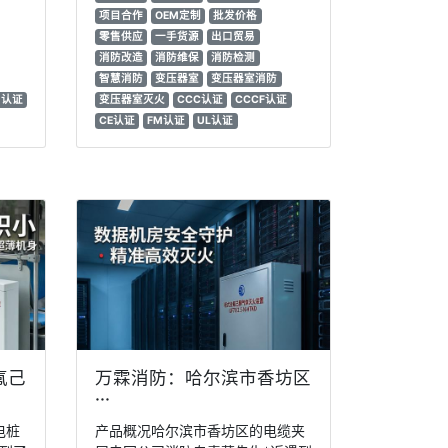
项目合作
OEM定制
批发价格
零售供应
一手货源
出口贸易
消防改造
消防维保
消防检测
智慧消防
变压器室
变压器室消防
M认证
变压器室灭火
CCC认证
CCCF认证
CE认证
FM认证
UL认证
氟己
万霖消防：哈尔滨市香坊区
···
电桩
产品概况哈尔滨市香坊区的电缆夹