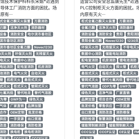
馆技术保护科科长宋姐*近遇到
运营公司安全总监唐先生*近遇
半导体工厂消防方面的困扰。场
PLC控制柜灭火方面的困扰。
原有···
内原有灭火···
式全氟己酮灭火装置
万霖消防
柜式全氟己酮灭火装置
万霖消防
己酮
洁净灭火剂
消防器材
全氟己酮
洁净灭火剂
消防器材
设备
消防安全
哈尔滨市香坊区
消防设备
消防安全
贵阳
贵阳消
滨市香坊区消防
贵阳全氟己酮
Novec1230
1230
滨市香坊区全氟己酮
Novec1230
环保灭火剂
无残留灭火
不导电灭
30灭火剂
环保灭火剂
无残留灭火
数据中心消防
储能电站消防
电灭火
数据中心消防
配电室消防
机房消防
锂电池消防
电站消防
配电室消防
机房消防
电气火灾
自动灭火
探火管
机柜
池消防
电气火灾
自动灭火
悬挂式灭火
瓶组式灭火
柜式灭火
管
机柜灭火
悬挂式灭火
管网式灭火
替代七氟丙烷
替代哈
式灭火
柜式灭火
管网式灭火
替代气溶胶
ODP为零
GWP为一
七氟丙烷
替代哈龙
替代气溶胶
绿色灭火
洁净气体
厂家直销
P为零
GWP为一
绿色灭火
品牌加盟
项目合作
OEM定制
气体
厂家直销
品牌加盟
批发价格
零售供应
一手货源
合作
OEM定制
批发价格
出口贸易
消防改造
消防维保
供应
一手货源
出口贸易
消防检测
智慧消防
储能预制舱
改造
消防维保
消防检测
储能预制舱消防
储能预制舱灭火
消防
换电柜
换电柜消防
CCC认证
CCCF认证
CE认证
F
柜灭火
CCC认证
CCCF认证
UL认证