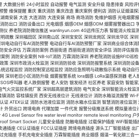
警
大数据分析
24小时监控
自动报警
电气监测
安全升级
隐患排查
风险评
预警
维保提醒
重庆
重庆消防
重庆改造
重庆案例
便利店
消防认证烟温探
湖南安装
大连
大连消防
大连安装
商场
商场消防
免维护烟感
光电烟雾
消防出口
消防设备出口
光电烟感
烟感OEM
烟感ODM
烟雾报警器出口
测仪
养老院消防微信推送
wanlinyun.com
4G远传压力表
智能消火栓监
照明疏散
深圳福田区
深圳南山区
深圳宝安区
深圳龙岗区
深圳龙华区
深圳
深圳电动自行车AI消防预警
电动自行车AI消防预警厂家
深圳商业综合体消
防安全评估
万霖消防案例
西丽街道
西丽街道消防安全评估
消防评估报告
保案例
消防安全案例
NB-IoT消防
万霖消防深圳
养老院消防设施RFID巡检
政策
深圳市政消火栓监测
深圳消防验收
深圳消防报警系统
深圳消防设
系统远程监控
消防控制室远程监控
消防应急照明与疏散指示系统
电动自行
网
深圳老旧小区消防升级
烟雾报警系统
lora烟感
LoRa温感探测器
老人
SOS呼叫器
老人跌倒报警
老人安防
银发经济
社区养老
家庭安防
智能家
电气火灾监控系统厂家
深圳超高层建筑消防
电气安全
深圳智能消火栓监
桂镇消防
容桂镇投资
西安无线液位计
无线液位计
消防水箱溢流报警
Wi-
S认证
ATEX认证
消防水池液位监测
消防水箱水位监测
智慧消防液位监测
计
外贸出口
跨境电商
代理加盟
一件代发
报警分级推送系统
模拟量液位
r
4G Level Sensor
fire water level monitor
remote level monitoring
户
roof Smart Socket
儿童安全插座
防触电插座
过载保护插座
WiFi智能插
卖通插座
CE认证插座
FCC认证插座
跨境电商插座
源头工厂智能插座
出
过充插座
手机充电安全插座
万霖智能插座
商业烟感
烟温一氧化碳三合一