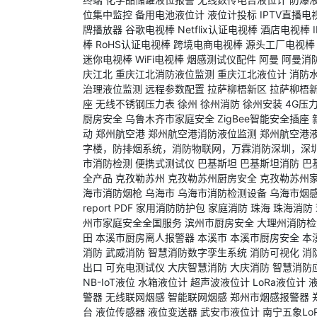
位集中监控
备用电池液位计
液位计投标
IPTV直播电
牌播放器
谷歌电视棒
Netflix认证电视棒
酒店电视棒
棒
RoHS认证电视棒
跨境电商电视棒
源头工厂电视棒
迷你电视棒
WiFi电视棒
烟感测试仪配件
阿曼
阿曼消
庆江北
重庆江北消防液位监测
重庆江北液位计
消防
治理液位监测
远程参数配置
拉萨柳梧新区
拉萨柳梧
座
无线不锈钢压力表
徐州
徐州消防
徐州安装
4G压
厨房安全
乌鲁木齐市家庭安全
ZigBee智能安全插座
动
郑州航空港
郑州航空港消防液位监测
郑州航空港
字楼，防排烟系统，消防物联网，万霖消防深圳，深
市消防检测
便携式测试仪
巴基斯坦
巴基斯坦消防
巴
全产品
克孜勒苏州
克孜勒苏州厨房安全
克孜勒苏州
海市消防烟枪
乌海市
乌海市消防检测设备
乌海市烟
report PDF
家用消防防护包
家庭消防
珠海
珠海消防
州市家庭安全全国服务
滨州市厨房安全
大理州消防检
田
本溪市厨房离人报警器
本溪市
本溪市厨房安全
本
消防
武威消防
智慧消防数字孪生系统
消防可视化
消
出口
可充电测试仪
大庆智慧消防
大庆消防
智慧消防
NB-IoT液位
水箱液位计
超声波液位计
LoRa液位计
警器
无线联网烟感
智能联网烟感
郑州市烟感报警器
台
液位传感器
液位变送器
武安市液位计
南宁五象Lo