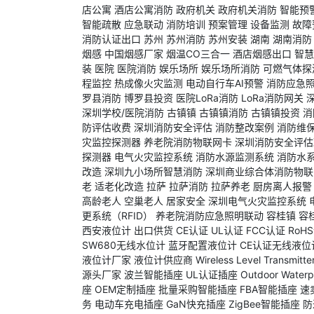
店公寓
酒店公寓消防
政府机关
政府机关消防
智能预
智能疏散
应急联动
消防培训
预案管理
设备监测
故障
消防认证出口
苏州
苏州消防
苏州安装
湖南
湖南消防
烟感
中国烟感厂家
烟温CO三合一
酒店烟感出口
智慧
装
医院
医院消防
娱乐场所
娱乐场所消防
可燃气体探
程监控
热成像火灾监测
电动自行车AI预警
消防应急
罗县消防
博罗县投资
医院LoRa消防
LoRa消防网关
深圳学校/医院消防
古镇镇
古镇镇消防
古镇镇投资
消
防评估收费
深圳消防安全评估
消防整改案例
消防维
灾监控探测器
养老院消防物联网卡
深圳消防安全评估
探测器
电气火灾监控系统
消防水源监测系统
消防水
改造
深圳九小场所智慧消防
深圳商业综合体消防物联
老
适老化改造
拉萨
拉萨消防
拉萨养老
厨房离人报警
高龄老人
空巢老人
居家安全
深圳电气火灾监控系统
更系统（RFID）
养老院消防应急照明联动
容桂镇
容
西安液位计
出口供货
CE认证
UL认证
FCC认证
RoH
SW680无线水位计
蓝牙配置液位计
CE认证无线液位
液位计厂家
液位计供应商
Wireless Level Transmitte
源头厂家
波兰智能插座
UL认证插座
Outdoor Waterp
座
OEM定制插座
批量采购智能插座
FBA智能插座
速
务
电动车充电插座
GaN快充插座
ZigBee智能插座
防