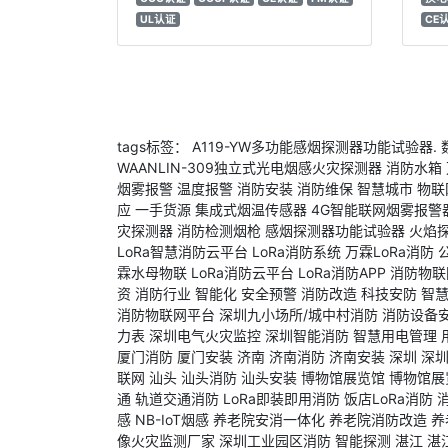
UL认证
CE
tags标签：
A119-YW多功能感烟探测器功能试验器.
WAANLIN-309独立式光电烟感火灾探测器
消防水箱
烟雾报警
温度报警
消防安装
消防维保
智慧城市
物联
应
一手货源
集成式烟温传感器
4G智能联网烟雾报警
灾探测器
消防检测烟枪
感烟探测器功能试验器
火焰
LoRa智慧消防云平台
LoRa消防系统
万霖LoRa消防
霖水母物联
LoRa消防云平台
LoRa消防APP
消防物联
资
消防行业
智能化
安全预警
消防改造
科技安防
智
消防物联网平台
深圳九小场所/城中村消防
消防设备
力表
深圳电气火灾监控
深圳智能消防
智慧用电管理
厦门消防
厦门安装
济南
济南消防
济南安装
深圳
深
联网
汕头
汕头消防
汕头安装
博物馆展览馆
博物馆展
通
轨道交通消防
LoRa即装即用消防
饭店LoRa消防
感
NB-IoT烟感
养老院安消一体化
养老院消防改造
养
像火灾监测厂家
深圳工业园区消防
智能探测
湛江
湛