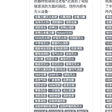
防器材经销商范老板*近遇到了电缆
档案
隧道消防方面的困扰。场所内原有
了
灭火设备···
所内
全氟己酮灭火系统
万霖消防
全氟己酮
悬挂
洁净灭火剂
消防器材
消防设备
全氟
消防安全
双鸭山
双鸭山消防
消防
双鸭山全氟己酮
Novec1230
哈尔
1230灭火剂
环保灭火剂
无残留灭火
哈尔
不导电灭火
数据中心消防
12
储能电站消防
配电室消防
机房消防
不导
锂电池消防
电气火灾
自动灭火
储能
探火管
机柜灭火
悬挂式灭火
锂电
瓶组式灭火
柜式灭火
管网式灭火
探火
替代七氟丙烷
替代哈龙
替代气溶胶
瓶组
ODP为零
GWP为一
绿色灭火
替代
洁净气体
厂家直销
品牌加盟
OD
项目合作
OEM定制
批发价格
洁净
零售供应
一手货源
出口贸易
项目
消防改造
消防维保
消防检测
零售
智慧消防
自助终端机柜
消防
自助终端机柜消防
自助终端机柜灭火
智慧
CCC认证
CCCF认证
CE认证
FM认证
换电