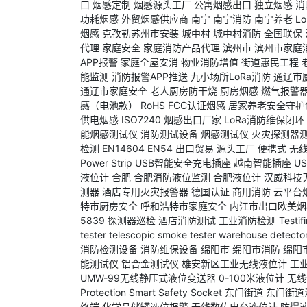
口
烟感定制
烟感源头工厂
公寓烟感出口
独立烟感
消
功耗烟感
外贸烟感供应商
南宁
南宁消防
南宁养老
L
烟感
克孜勒苏州市安装
城中村
城中村消防
全国联保
代理
家庭安全
家庭消防产品代理
滨州市
滨州市家庭
APP报警
家庭全屋安消
物业消防增值
街道惠民工程
能监测
消防报警APP推送
九小场所LoRa消防
通辽市
通辽市家庭安全
老人厨房防干烧
厨房烟感
燃气报警
感（电池款）
RoHS
FCC认证烟感
居家养老安全守护
供电烟感
ISO7240
烟感出口厂家
LoRa消防维保闭环
能烟感测试仪
消防测试设备
烟感测试仪
火灾探测器
检测
EN14604
EN54
出口贸易
源头工厂
便携式
无
Power Strip
USB智能安全充电插座
越南智能插座
US
液位计
合肥
合肥消防液位监测
合肥液位计
汉威科技
测器
酒店专用火灾报警器
德国认证
商用消防
云平台
特市厨房安全
呼和浩特市家庭安全
内江市出口欧美烟
5839
探测器巡检
酒店消防测试
工业消防检测
Testi
tester
telescopic smoke tester
warehouse detector
消防检测设备
消防维保设备
绵阳市
绵阳市消防
绵阳
能测试仪
铝合金测试仪
雄安新区工业无线液位计
工
UMW-99无线静压式液位变送器
0-100米液位计
无线
Protection Smart Safety Socket
东门街道
东门街道
终端
化学品储罐液位报警
无线数传电台液位计
防爆