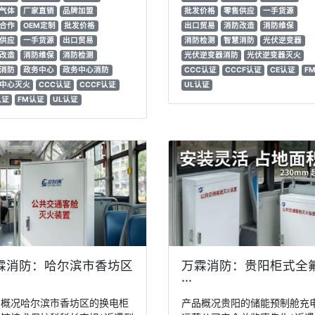
气体
厂家直销
品牌加盟
批发价格
零售供应
一手货源
合作
OEM定制
批发价格
出口贸易
消防改造
消防维保
供应
一手货源
出口贸易
消防检测
智慧消防
光伏逆变器
改造
消防维保
消防检测
光伏逆变器消防
光伏逆变器灭火
消防
政务中心
政务中心消防
CCC认证
CCCF认证
CE认证
F
中心灭火
CCC认证
CCCF认证
UL认证
认证
FM认证
UL认证
霖消防：哈尔滨市香坊区
万霖消防：贵阳柜式全
···
品概况哈尔滨市香坊区的换电柜
产品概况贵阳的储能预制舱充