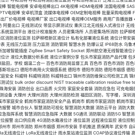
视棒
智能电视棒
安卓电视棒出口
4K电视棒
HDMI电视棒
法国电视棒
SA
IPTV电视棒
安卓机顶盒
流媒体电视棒
OEM定制电视棒
批量采购电视棒
出厂价电视棒
电视棒厂家
出口电视棒
电视棒OEM服务
商用广告播放器
防
阿曼出口
无线测试仪
带显示屏测试仪
重庆江北无线投入式液位计
无线
水系统监测平台
液位计校准服务
人员密集场所
人员密集场所消防
拉萨柳
新区消防液位监测
拉萨柳梧新区液位计
私有化部署液位系统
液位计带安
力表
无线压力监测
压力监测
消防管网
智慧水务
防爆认证
IP68防水
乌鲁
新加坡智能插座
ZigBee Smart Safety Socket
郑州航空港无线智能液位
液位计
液位大数据分析系统
液位计案例分享
包头市家庭消防产品代理
包
圳盐田，学校
烟温二合一
百色市消防局监督工具
百色市
百色市消防
百色
基斯坦出口
德阳市商用火灾烟感系统
德阳市
德阳市消防
德阳市烟感
德阳
家庭安全
科威特
科威特消防
科威特出口
锦州市消防维保公司检测工具
锦
感测试仪
bulk order discount
NIST traceable calibration
residue free t
珠海安装
消防创业
出口品质
火灾险
家庭安全套装
消防应急包
可充电烟
测设备
大理州
大理州消防
大理州消防检测
福田区消防，写字楼，深圳
溪市家庭安全
鹤岗市家庭消防安全产品
鹤岗市
鹤岗市家庭消防
鹤岗市家
防报警
城市合伙人
智慧消防可视化
智慧消防大数据
消防云平台
消防大数
应急指挥系统
智慧消防应急指挥
大数据
5G通讯
消防联动
消防5G
智慧消
液位报警
出口供应商
4G消防水箱液位计
液位监测
远程液位监控
液位控制
郑州市
郑州市消防
郑州市烟感
郑州市安装
手机推送
质保两年
武安市
自
Ra无线液位计
LoRa无线液位计
雨水泵站液位监测
COAP协议液位传输