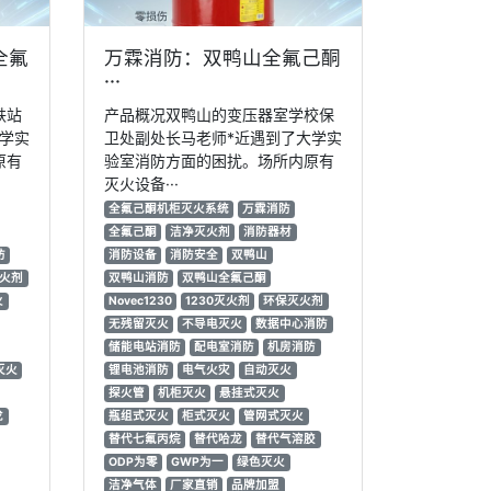
全氟
万霖消防：双鸭山全氟己酮
···
铁站
产品概况双鸭山的变压器室学校保
学实
卫处副处长马老师*近遇到了大学实
原有
验室消防方面的困扰。场所内原有
灭火设备···
全氟己酮机柜灭火系统
万霖消防
全氟己酮
洁净灭火剂
消防器材
防
消防设备
消防安全
双鸭山
灭火剂
双鸭山消防
双鸭山全氟己酮
火
Novec1230
1230灭火剂
环保灭火剂
无残留灭火
不导电灭火
数据中心消防
储能电站消防
配电室消防
机房消防
灭火
锂电池消防
电气火灾
自动灭火
探火管
机柜灭火
悬挂式灭火
龙
瓶组式灭火
柜式灭火
管网式灭火
替代七氟丙烷
替代哈龙
替代气溶胶
ODP为零
GWP为一
绿色灭火
洁净气体
厂家直销
品牌加盟