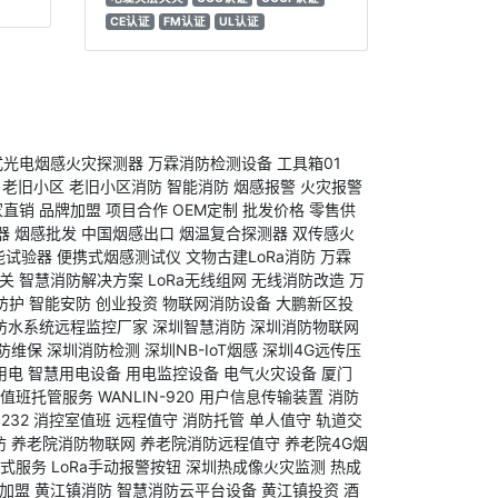
CE认证
FM认证
UL认证
独立式光电烟感火灾探测器
万霖消防检测设备
工具箱01
老旧小区
老旧小区消防
智能消防
烟感报警
火灾报警
家直销
品牌加盟
项目合作
OEM定制
批发价格
零售供
器
烟感批发
中国烟感出口
烟温复合探测器
双传感火
能试验器
便携式烟感测试仪
文物古建LoRa消防
万霖
网关
智慧消防解决方案
LoRa无线组网
无线消防改造
万
防护
智能安防
创业投资
物联网消防设备
大鹏新区投
防水系统远程监控厂家
深圳智慧消防
深圳消防物联网
防维保
深圳消防检测
深圳NB-IoT烟感
深圳4G远传压
用电
智慧用电设备
用电监控设备
电气火灾设备
厦门
值班托管服务
WANLIN-920
用户信息传输装置
消防
S232
消控室值班
远程值守
消防托管
单人值守
轨道交
防
养老院消防物联网
养老院消防远程值守
养老院4G烟
站式服务
LoRa手动报警按钮
深圳热成像火灾监测
热成
加盟
黄江镇消防
智慧消防云平台设备
黄江镇投资
酒