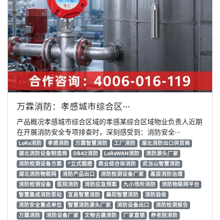
万霖消防：孝感城市综合区···
产品概况孝感城市综合区域的孝感某综合区域物业负责人近期
在开展消防安全专项排查时，深刻感受到：消防安全···
LoRa消防
孝感消防
万霖智慧消防
工厂消防
湖北消防出口供货商
湖北消防设备制造商
DB42消防
LoRaWAN消防
消防源头厂家
消防检测设备方案
*立式烟感
商业综合体消防
武当山智慧消防
湖北消防物联网
消防产品出口
消防检测设备厂家
基层消防治理
消防检测设备
医院消防
消防应急预案
九小场所消防
消防物联网平台
智慧集成消防泵站
宜昌智慧消防
襄阳智慧消防
消防验收
消防安全重点单位
智慧消防源头厂家
消防设备出口
消防检测报告
万霖消防
消防设备厂家
文物古建消防
厂家直销
养老院消防