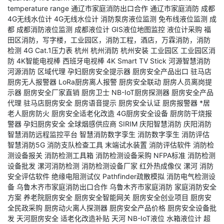
temperature range
通辽市家庭消防出口合作
通辽市家庭消防
成都
4G无线水位计
4G无线水位计
消防泵房液位监测
免布线液位监测
成
都
成都消防液位监测
成都液位计
GIS液位地图监控
液位计采购
福
田区消防，写字楼，工业园区，消防工程，酒店，万霖消防，消防
检测
4G Cat.1压力表
杭州
杭州消防
杭州安装
工业园区
工业园区消
防
4K智能电视棒
西班牙电视棒
4K Smart TV Stick
河源智慧消防
河源消防
区域代理
孕妇厨房安全提示器
厨房安全产品出口
驻马店
厨房无人报警器
LoRa厨房离人报警
厨房安全联动
厨房人员离岗提
示器
厨房安全厂家直销
厨房卫士
NB-IoT厨房探测器
厨房安全产品
代理
驻马店厨房安全
厨房语音提示
厨房安全认证
厨房报警器
*居
老人厨房防火
厨房安全适老化改造
4G厨房安全设备
厨房防干烧报
警器
孕妇厨房安全
全球烟感供应商
SIRIM
庆阳智慧消防
庆阳消防
智慧消防远程监控平台
智慧消防数字孪生
消防数字孪生
消防评估
智慧消防5G
消防支队检查工具
末端试水装置
消防评估软件
消防检
测设备报关
消防检测工具箱
消防检测设备采购
NFPA标准
消防检测
设备批发
漯河消防检测
消防检测设备厂家
红外热成像仪
漯河
消防
安全评估软件
绝缘电阻测试仪
Pathfinder疏散模拟
消防电气检测设
备
乌鲁木齐市家庭消防出口合作
乌鲁木齐市家庭消防
家庭消防安全
方案
养老院厨房安全
厨房安全智能网关
厨房安全创业项目
厨房安
全民政采购
厨房动火离人探测器
厨房安全产品价格
厨房安全设备批
发
天河厨房安全
适老化改造补贴
天河
NB-IoT液位
水箱液位计
超