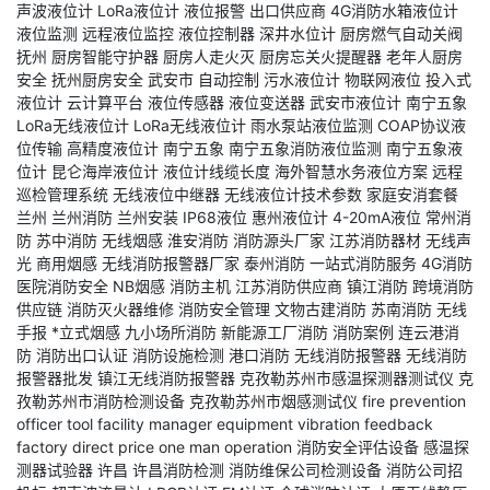
声波液位计
LoRa液位计
液位报警
出口供应商
4G消防水箱液位计
液位监测
远程液位监控
液位控制器
深井水位计
厨房燃气自动关阀
抚州
厨房智能守护器
厨房人走火灭
厨房忘关火提醒器
老年人厨房
安全
抚州厨房安全
武安市
自动控制
污水液位计
物联网液位
投入式
液位计
云计算平台
液位传感器
液位变送器
武安市液位计
南宁五象
LoRa无线液位计
LoRa无线液位计
雨水泵站液位监测
COAP协议液
位传输
高精度液位计
南宁五象
南宁五象消防液位监测
南宁五象液
位计
昆仑海岸液位计
液位计线缆长度
海外智慧水务液位方案
远程
巡检管理系统
无线液位中继器
无线液位计技术参数
家庭安消套餐
兰州
兰州消防
兰州安装
IP68液位
惠州液位计
4-20mA液位
常州消
防
苏中消防
无线烟感
淮安消防
消防源头厂家
江苏消防器材
无线声
光
商用烟感
无线消防报警器厂家
泰州消防
一站式消防服务
4G消防
医院消防安全
NB烟感
消防主机
江苏消防供应商
镇江消防
跨境消防
供应链
消防灭火器维修
消防安全管理
文物古建消防
苏南消防
无线
手报
*立式烟感
九小场所消防
新能源工厂消防
消防案例
连云港消
防
消防出口认证
消防设施检测
港口消防
无线消防报警器
无线消防
报警器批发
镇江无线消防报警器
克孜勒苏州市感温探测器测试仪
克
孜勒苏州市消防检测设备
克孜勒苏州市烟感测试仪
fire prevention
officer tool
facility manager equipment
vibration feedback
factory direct price
one man operation
消防安全评估设备
感温探
测器试验器
许昌
许昌消防检测
消防维保公司检测设备
消防公司招