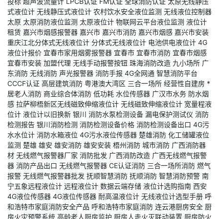
投标
超声波流量计
LPCB认证
FM认证
全球消防认证
太原无线静压
式液位计
无线静压式液位计
农村饮水安全液位监测
无线液位控制器
太原
太原消防液位监测
太原液位计
物联网云平台液位监测
液位计
租赁
嘉兴市烟感报警器
嘉兴市
嘉兴市消防
嘉兴市烟感
嘉兴市安装
重庆江北分体式无线液位计
分体式无线液位计
电池供电液位计
4G
液位计报价
宜春市家用烟雾报警器
宜春市
宜春市消防
宜春市烟感
宜春市安装
加盟代理
无线手动报警按钮
珠海消防改造
九小场所
广
东消防
无线消防
声光报警器
消防手报
4G全网通
智慧消防平台
CCCF认证
高层建筑消防
粤港澳大湾区
三合一场所
经营性自建房
*
居老人消防
商业综合体消防
低功耗
水位传感器
广汉市水务
防水烟
感
拉萨柳梧新区无线磁致伸缩液位计
无线磁致伸缩液位计
宽量程液
位计
液位计以旧换新
银川
消防水泵检测设备
漏电保护测试仪
消防
检测报告
银川消防检测
消防检测设备价格
消防检测设备出口
4G污
水水位计
消防水箱液位
4G污水液位传感器
楚雄消防
化工储罐液位
监测
楚雄
雄安
雄安消防
雄安安装
梧州消防
城市消防
广西消防器
材
无线燃气报警器厂家
消防批发
广西消防改造
广西无线燃气报警
器
消防产品出口
无线燃气报警器
CE认证消防
三合一场所消防
燃气
报警
无线燃气报警器批发
抚顺智慧消防
抚顺消防
智慧消防预警
南
宁五象远程液位计
远程液位计
数据云端存储
液位计选购指南
西安
4G液位传感器
4G液位传感器
耐高温液位计
无线液位计选型手册
呼
和浩特市家庭消防安全产品
呼和浩特市家庭消防
连云港厨房安全
厨
房火灾预警系统
高龄老人厨房监护
厨房人走火灭联动装置
厨房防火