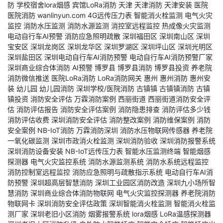
防
学校宿舍lora烟感
宾馆LoRa消防
天津
天津消防
天津安装
医院
医院消防
wanlinyun.com
4G远传压力表
智能消火栓监测
电气火灾
监控
消防水压监测
消防水源监测
消控室远程监控
热成像火灾监测
电动自行车AI预警
消防应急照明疏散
深圳福田区
深圳南山区
深圳
宝安区
深圳龙岗区
深圳龙华区
深圳罗湖区
深圳坪山区
深圳光明区
深圳盐田区
深圳电动自行车AI消防预警
电动自行车AI消防预警厂家
深圳商业综合体消防
AI预警
博罗县
博罗县消防
博罗县投资
养老院
消防微信推送
医院LoRa消防
LoRa消防网关
惠州
惠州消防
惠州安
装
幼儿园
幼儿园消防
深圳学校/医院消防
古镇镇
古镇镇消防
古镇
镇投资
消防安全评估
万霖消防案例
西丽街道
西丽街道消防安全评
估
消防评估报告
消防安全评估案例
消防隐患排查
消防评估多少钱
消防评估收费
深圳消防安全评估
消防整改案例
消防维保案例
消防
安全案例
NB-IoT消防
万霖消防深圳
消防水压物联网传感器
养老院
一氧化碳监测
深圳市政消火栓监测
深圳消防验收
深圳消防报警系统
深圳消防设备安装
NB-IoT远传压力表
智能水压监测终端
智能烟感
探测器
电气火灾监控系统
消防水源监测系统
消防水系统远程监控
消防控制室远程监控
消防应急照明与疏散指示系统
电动自行车AI消
防预警
深圳超高层智慧消防
深圳工业园区消防改造
深圳九小场所智
慧消防
深圳商业综合体消防物联网
电气火灾监控探测器
养老院消防
物联网卡
深圳消防安全评估政策
深圳智能消火栓监测
智能消火栓监
测厂家
深圳老旧小区消防
烟雾报警系统
lora烟感
LoRa温感探测器