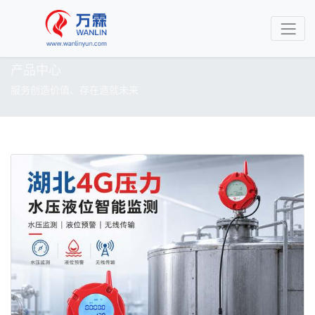
产品中心
服务创造价值、存在造就未来