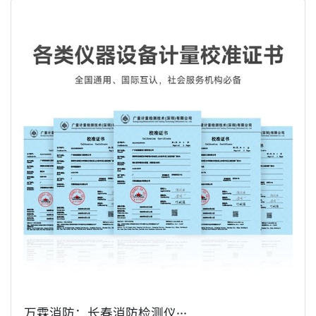
万霖消防：长春消防检测仪···