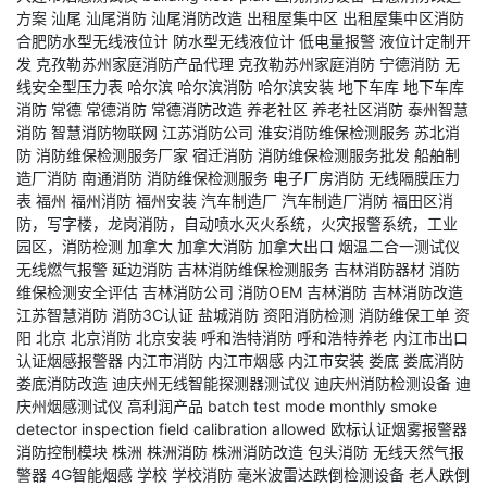
方案
汕尾
汕尾消防
汕尾消防改造
出租屋集中区
出租屋集中区消防
合肥防水型无线液位计
防水型无线液位计
低电量报警
液位计定制开
发
克孜勒苏州家庭消防产品代理
克孜勒苏州家庭消防
宁德消防
无
线安全型压力表
哈尔滨
哈尔滨消防
哈尔滨安装
地下车库
地下车库
消防
常德
常德消防
常德消防改造
养老社区
养老社区消防
泰州智慧
消防
智慧消防物联网
江苏消防公司
淮安消防维保检测服务
苏北消
防
消防维保检测服务厂家
宿迁消防
消防维保检测服务批发
船舶制
造厂消防
南通消防
消防维保检测服务
电子厂房消防
无线隔膜压力
表
福州
福州消防
福州安装
汽车制造厂
汽车制造厂消防
福田区消
防，写字楼，龙岗消防，自动喷水灭火系统，火灾报警系统，工业
园区，消防检测
加拿大
加拿大消防
加拿大出口
烟温二合一测试仪
无线燃气报警
延边消防
吉林消防维保检测服务
吉林消防器材
消防
维保检测安全评估
吉林消防公司
消防OEM
吉林消防
吉林消防改造
江苏智慧消防
消防3C认证
盐城消防
资阳消防检测
消防维保工单
资
阳
北京
北京消防
北京安装
呼和浩特消防
呼和浩特养老
内江市出口
认证烟感报警器
内江市消防
内江市烟感
内江市安装
娄底
娄底消防
娄底消防改造
迪庆州无线智能探测器测试仪
迪庆州消防检测设备
迪
庆州烟感测试仪
高利润产品
batch test mode
monthly smoke
detector inspection
field calibration allowed
欧标认证烟雾报警器
消防控制模块
株洲
株洲消防
株洲消防改造
包头消防
无线天然气报
警器
4G智能烟感
学校
学校消防
毫米波雷达跌倒检测设备
老人跌倒