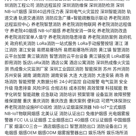
圳消防工程公司
消防远程监控
深圳消防维保
深圳消防检测
深圳
NB-IoT烟感
深圳4G远传压力表
深圳电气火灾监控
深圳智能消防
轨
道交通
轨道交通消防
消防应急广播+智能疏散指示联动
养老院消防
远程监控中心
养老院智慧消防
养老院消防物联网
养老院消防远程值
守
养老院4G烟感
NB-IoT烟感
养老院安消一体化
养老院消防改造
养老院消控室单人值守
养老院消防隐患排查
养老院消防案例
政府机
关
政府机关消防
LoRa消防一站式服务
LoRa手动报警按钮
湛江
湛
江消防
湛江安装
易燃易爆场所
易燃易爆场所消防
黄江镇
智慧消防
云平台加盟
黄江镇消防
智慧消防云平台设备
黄江镇投资
LoRa即装
即用消防
饭店LoRa消防
酒店公寓
酒店公寓消防
深圳热成像火灾监
测
热成像火灾监测厂家
深圳工业园区消防
智能探测
苏州
苏州消防
苏州安装
湖南
湖南消防
湖南安装
大连
大连消防
大连安装
商场
商
场消防
智能预警
大数据分析
24小时监控
自动报警
电气监测
安全
升级
隐患排查
风险评估
合规达标
成本控制
高效管理
科技赋能
数
字化转型
智能疏散
应急联动
消防培训
预案管理
设备监测
故障预警
维保提醒
重庆
重庆消防
重庆改造
重庆案例
便利店
可燃气体探测仪
养老院消防设施RFID巡检
消防认证烟温探测器
NB-IoT*立式烟感
NB-IoT物联网烟感
北美认证
消防认证出口
免维护烟感
光电烟雾报
警器
FCC
UL认证烟感
工业烟感出口
4G烟感
CE认证烟感
中国烟感
厂家
烟温CO三合一
酒店烟感出口
智慧消防出口
消防设备出口
光
电烟感
烟感OEM
烟感ODM
烟雾报警器出口
娱乐场所
娱乐场所消