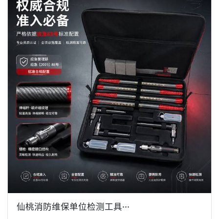
仙桃消防维保单位检测工具···