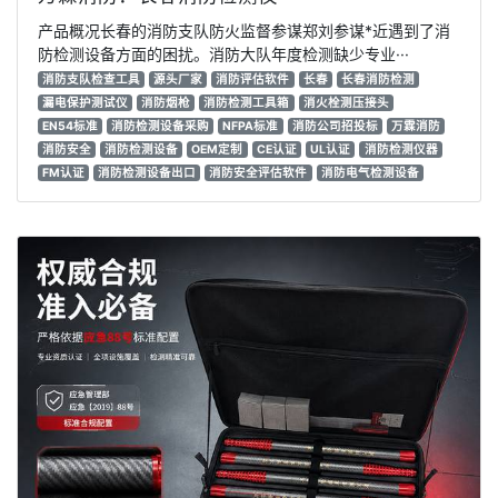
产品概况长春的消防支队防火监督参谋郑刘参谋*近遇到了消
防检测设备方面的困扰。消防大队年度检测缺少专业···
消防支队检查工具
源头厂家
消防评估软件
长春
长春消防检测
漏电保护测试仪
消防烟枪
消防检测工具箱
消火栓测压接头
EN54标准
消防检测设备采购
NFPA标准
消防公司招投标
万霖消防
消防安全
消防检测设备
OEM定制
CE认证
UL认证
消防检测仪器
FM认证
消防检测设备出口
消防安全评估软件
消防电气检测设备