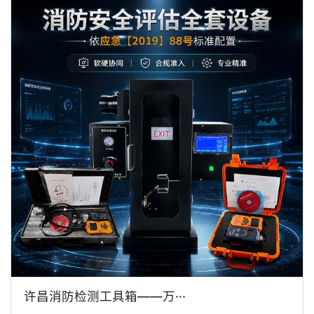
许昌消防检测工具箱——万···