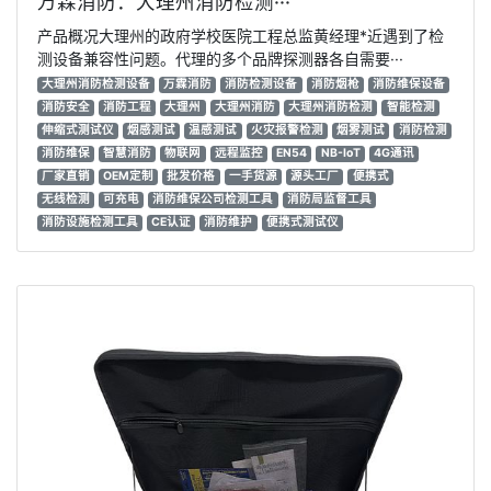
万霖消防：大理州消防检测···
产品概况大理州的政府学校医院工程总监黄经理*近遇到了检
测设备兼容性问题。代理的多个品牌探测器各自需要···
大理州消防检测设备
万霖消防
消防检测设备
消防烟枪
消防维保设备
消防安全
消防工程
大理州
大理州消防
大理州消防检测
智能检测
伸缩式测试仪
烟感测试
温感测试
火灾报警检测
烟雾测试
消防检测
消防维保
智慧消防
物联网
远程监控
EN54
NB-IoT
4G通讯
厂家直销
OEM定制
批发价格
一手货源
源头工厂
便携式
无线检测
可充电
消防维保公司检测工具
消防局监督工具
消防设施检测工具
CE认证
消防维护
便携式测试仪