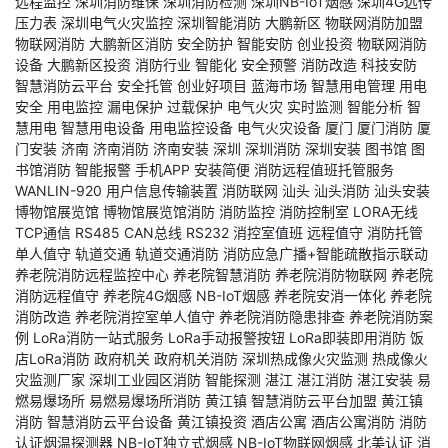
远程监控
深圳消防维保
深圳消防检测
深圳NB-IoT烟感
深圳4G远传
压力表
深圳电气火灾监控
深圳智能消防
大鹏新区
物联网消防加盟
物联网消防
大鹏新区消防
安全防护
智能安防
创业投资
物联网消防
设备
大鹏新区投资
消防行业
智能化
安全预警
消防改造
科技安防
智慧消防云平台
安全托管
创业好项目
蓝海市场
智慧用电管理
用电
安全
用电监控
漏电保护
过载保护
电气火灾
实时监测
智能分析
智
慧用电
智慧用电设备
用电监控设备
电气火灾设备
厦门
厦门消防
厦
门安装
济南
济南消防
济南安装
深圳
深圳消防
深圳安装
图书馆
图
书馆消防
智能报警
手机APP
安装简便
消防远程值班托管服务
WANLIN-920
用户信息传输装置
消防联网
汕头
汕头消防
汕头安装
博物馆展览馆
博物馆展览馆消防
消防监控
消防控制室
LORA无线
TCP通信
RS485
CAN总线
RS232
消控室值班
远程值守
消防托管
单人值守
轨道交通
轨道交通消防
消防应急广播+智能疏散指示联动
养老院消防远程监控中心
养老院智慧消防
养老院消防物联网
养老院
消防远程值守
养老院4G烟感
NB-IoT烟感
养老院安消一体化
养老院
消防改造
养老院消控室单人值守
养老院消防隐患排查
养老院消防案
例
LoRa消防一站式服务
LoRa手动报警按钮
LoRa即装即用消防
饭
店LoRa消防
政府机关
政府机关消防
深圳热成像火灾监测
热成像火
灾监测厂家
深圳工业园区消防
智能探测
湛江
湛江消防
湛江安装
易
燃易爆场所
易燃易爆场所消防
黄江镇
智慧消防云平台加盟
黄江镇
消防
智慧消防云平台设备
黄江镇投资
酒店公寓
酒店公寓消防
消防
认证烟温探测器
NB-IoT独立式烟感
NB-IoT物联网烟感
北美认证
消