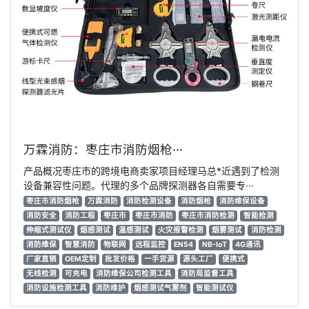
万霖消防：枣庄市消防烟枪···
产品概况枣庄市的跨境电商卖家项目经理马总*近遇到了检测
设备兼容性问题。代理的多个品牌探测器各自需要专···
枣庄市消防烟枪
万霖消防
消防检测设备
消防烟枪
消防维保设备
消防安全
消防工程
枣庄市
枣庄市消防
枣庄市消防检测
智能检测
伸缩式测试仪
烟感测试
温感测试
火灾报警检测
烟雾测试
消防检测
消防维保
智慧消防
物联网
远程监控
EN54
NB-IoT
4G通讯
厂家直销
OEM定制
批发价格
一手货源
源头工厂
便携式
无线检测
可充电
消防维保公司检测工具
消防局监督工具
消防设施检测工具
消防维护
烟感测试气雾剂
智能测试仪