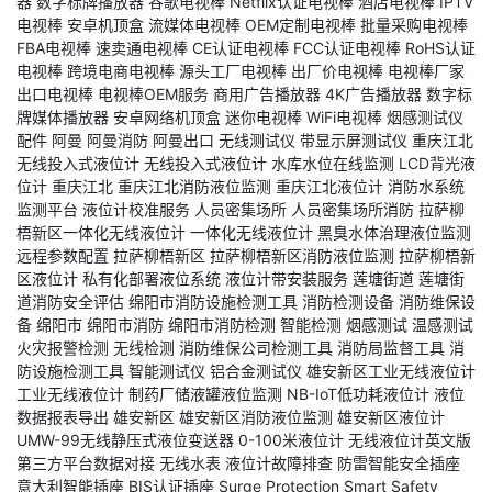
器
数字标牌播放器
谷歌电视棒
Netflix认证电视棒
酒店电视棒
IPTV
电视棒
安卓机顶盒
流媒体电视棒
OEM定制电视棒
批量采购电视棒
FBA电视棒
速卖通电视棒
CE认证电视棒
FCC认证电视棒
RoHS认证
电视棒
跨境电商电视棒
源头工厂电视棒
出厂价电视棒
电视棒厂家
出口电视棒
电视棒OEM服务
商用广告播放器
4K广告播放器
数字标
牌媒体播放器
安卓网络机顶盒
迷你电视棒
WiFi电视棒
烟感测试仪
配件
阿曼
阿曼消防
阿曼出口
无线测试仪
带显示屏测试仪
重庆江北
无线投入式液位计
无线投入式液位计
水库水位在线监测
LCD背光液
位计
重庆江北
重庆江北消防液位监测
重庆江北液位计
消防水系统
监测平台
液位计校准服务
人员密集场所
人员密集场所消防
拉萨柳
梧新区一体化无线液位计
一体化无线液位计
黑臭水体治理液位监测
远程参数配置
拉萨柳梧新区
拉萨柳梧新区消防液位监测
拉萨柳梧新
区液位计
私有化部署液位系统
液位计带安装服务
莲塘街道
莲塘街
道消防安全评估
绵阳市消防设施检测工具
消防检测设备
消防维保设
备
绵阳市
绵阳市消防
绵阳市消防检测
智能检测
烟感测试
温感测试
火灾报警检测
无线检测
消防维保公司检测工具
消防局监督工具
消
防设施检测工具
智能测试仪
铝合金测试仪
雄安新区工业无线液位计
工业无线液位计
制药厂储液罐液位监测
NB-IoT低功耗液位计
液位
数据报表导出
雄安新区
雄安新区消防液位监测
雄安新区液位计
UMW-99无线静压式液位变送器
0-100米液位计
无线液位计英文版
第三方平台数据对接
无线水表
液位计故障排查
防雷智能安全插座
意大利智能插座
BIS认证插座
Surge Protection Smart Safety