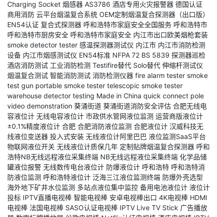
Charging Socket
烟感器
AS3786
酒店专用火灾报警器
德国认证
商用消防
云平台烟温复合系统
OEM定制烟温复合探测器（出口版）
EN54认证
复合式探测器
呼和浩特市家庭安全全国服务
呼和浩特市
呼和浩特市厨房安全
呼和浩特市家庭安全
内江市出口欧美烟枪套装
smoke detector tester
感温探测器测试仪
内江市
内江市消防检测
设备
内江市烟感测试仪
EN54标准
NFPA 72
BS 5839
探测器巡检
酒店消防测试
工业消防检测
Testifire替代
Solo替代
伸缩杆测试仪
烟温复合测试
智能消防测试
消防检测仪器
fire alarm tester
smoke
test gun
portable smoke tester
telescopic smoke tester
warehouse detector testing
Made in China
quick connect pole
video demonstration
葵涌街道
葵涌街道消防安全评估
合肥无线电
容液位计
无线电容液位计
市政供水管网液位监测
运营商版液位计
±0.1%精度液位计
合肥
合肥消防液位监测
合肥液位计
汉威科技无
线液位变送器
投入式安装
无线液位计阿里巴巴
液位监测SaaS平台
物联网液位开关
无线液位计质保几年
定制贴牌烟温复合探测器
呼和
浩特NB无线远程液位采集终端
NB无线远程液位采集终端
化学品储
罐液位报警
无线数传电台液位计
防爆液位计
呼和浩特
呼和浩特消
防液位监测
呼和浩特液位计
泛海三江液位监测终端
防爆外壳选型
海外地下矿井水位监测
多站点液位集中监控
备用电池液位计
液位计
投标
IPTV直播电视棒
智能电视棒
安卓电视棒出口
4K电视棒
HDMI
电视棒
法国电视棒
SASO认证电视棒
IPTV Live TV Stick
广告播放