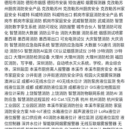
德阳市消防
德阳市烟感
德阳市安装
短信通知
烟雾探测器
克孜勒苏
州厨房消防安全产品
克孜勒苏州
克孜勒苏州厨房安全
克孜勒苏州家
庭安全
科威特
科威特消防
科威特出口
鹤岗市家庭消防安全产品
鹤
岗市
鹤岗市家庭消防
鹤岗市家庭安全
武威智慧消防
武威消防
智慧
消防数字孪生系统
消防可视化
消防报警
城市合伙人
智慧消防可视
化
智慧消防大数据
消防云平台
消防大数据
消防系统
烟感测试喷雾
墨西哥
墨西哥消防
墨西哥出口
可充电测试仪
大庆智慧消防
大庆消
防
智慧消防应急指挥系统
智慧消防应急指挥
大数据
5G通讯
消防联
动
消防5G
智慧消防AI监测
CE认证烟感测试仪
沙特
沙特消防
沙特
出口
大理州消防检测设备
大理州
大理州消防
大理州消防检测
福田
区消防，写字楼，深圳消防，自动喷水灭火系统，学校，商业综合
体，深圳盐田
本溪市厨房离人报警器
本溪市
本溪市厨房安全
本溪
市家庭安全
沙井街道
沙井街道消防安全评估
校园火灾烟雾探测器
澳洲认证
成都4G无线水位计
4G无线水位计
消防泵房液位监测
免布
线液位监测
成都
成都消防液位监测
成都液位计
GIS液位地图监控
液位计采购
上饶智慧消防
上饶消防
智慧消防物联网系统
消防AI
消
防应急
智慧消防远程监控
4G Cat.1压力表
杭州
杭州消防
杭州安装
工业园区
工业园区消防
本溪市家庭消防创业
本溪市家庭消防
家庭
消防安全方案
NB-IoT液位
水箱液位计
超声波液位计
LoRa液位计
液位报警
出口供应商
4G消防水箱液位计
液位监测
远程液位监控
液
位控制器
深井水位计
智能联网烟雾报警器
无线互联烟雾报警器
无