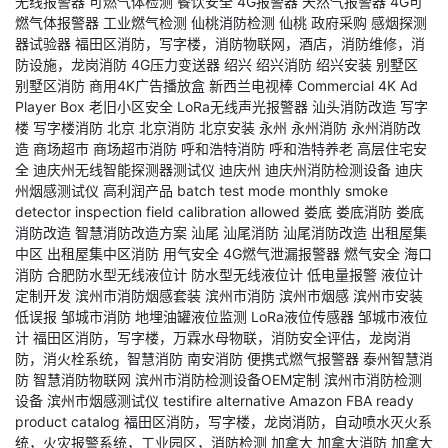
无线报警器
可燃气体检测
餐饮安全
4G报警器
天然气报警器
4G可
燃气体报警器
工业燃气检测
仙桃消防检测
仙桃
政府采购
感烟探测
器试验器
福田区消防，写字楼，消防物联网，酒店，消防维修，消
防设施，龙岗消防
4G压力变送器
绍兴
绍兴消防
绍兴安装
别墅区
别墅区消防
商用4K广告播放盒
新西兰电视棒
Commercial 4K Ad
Player Box
老旧小区安全
LoRa无线声光报警器
汕头消防改造
写字
楼
写字楼消防
北京
北京消防
北京安装
永州
永州消防
永州消防改
造
商场超市
商场超市消防
呼和浩特消防
呼和浩特养老
高层住宅安
全
迪庆州无线智能探测器测试仪
迪庆州
迪庆州消防检测设备
迪庆
州烟感测试仪
高利润产品
batch test mode
monthly smoke
detector inspection
field calibration allowed
娄底
娄底消防
娄底
消防改造
智慧消防改造方案
汕尾
汕尾消防
汕尾消防改造
出租屋集
中区
出租屋集中区消防
用气安全
4G燃气泄漏报警器
燃气安全
海口
消防
合肥防水型无线液位计
防水型无线液位计
低电量报警
液位计
定制开发
滨州市消防烟感套装
滨州市消防
滨州市烟感
滨州市安装
低误报
邹城市消防
地埋油罐液位监测
LoRa液位传感器
邹城市液位
计
福田区消防，写字楼，万霖水母物联，消防安全评估，龙岗消
防，消火栓系统，智慧消防
南安消防
便携式燃气报警器
泰州智慧消
防
智慧消防物联网
滨州市消防检测设备OEM定制
滨州市消防检测
设备
滨州市烟感测试仪
testifire alternative
Amazon FBA ready
product catalog
福田区消防，写字楼，龙岗消防，自动喷水灭火系
统，火灾报警系统，工业园区，消防检测
加拿大
加拿大消防
加拿大