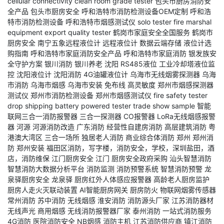
cellular connectivity
clean room grade tester
包头市厨房消防安
全产品
包头市厨房安全
呼和浩特市消防检测设备OEM定制
呼和浩
特市消防检测设备
呼和浩特市烟感测试仪
solo tester
fire marshal
equipment
export quality tester
鹤岗市家庭安全全国服务
鹤岗市
厨房安全
南宁五象远程液位计
远程液位计
数据云端存储
液位计选
购指南
呼和浩特市家庭消防安全产品
呼和浩特市家庭消防
银发族安
全守护方案
银川消防
银川养老
沈阳
RS485液位
工业冷却塔液位监
控
沈阳液位计
沈阳消防
4G油罐液位计
乌海市无线烟雾探测器
乌海
市消防
乌海市烟感
乌海市安装
免布线
高灵敏度
郑州市烟感探测器
测试仪
郑州市消防检测设备
郑州市烟感测试仪
fire safety tester
drop shipping
battery powered tester
trade show sample
智能
联网三合一消防报警器
三合一探测器
CO报警器
LoRa无线烟感报警
器
河源
河源消防改造
广东消防
经营性自建房消防
高层建筑消防
粤
港澳大湾区
三合一场所
独居老人消防
商业综合体消防
郑州
郑州消
防
郑州安装
福田区消防，写字楼，消防安全，学校，深圳盐田，酒
店，消防维保
江门厨房安全
江门
厨房安全政府采购
汕头智慧消防
智慧消防大数据分析平台
消防监测
消防预警系统
智慧消防预警
龙
泉驿厨房安全
龙泉驿
厨房红外人体感应报警器
高龄老人厨房监护
厨房人走火灭联动装置
AI智能厨房网关
厨房防火
物联网烟雾传感器
常州消防
苏中消防
无线烟感
淮安消防
消防源头厂家
江苏消防器材
无线声光
商用烟感
无线消防报警器厂家
泰州消防
一站式消防服务
4G消防
医院消防安全
NB烟感
消防主机
江苏消防供应商
镇江消防