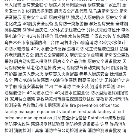
离人报警
厨房安全联动
厨房人员离岗提示器
厨房安全厂家直销
厨
房卫士
NB-IoT厨房探测器
厨房安全产品代理
驻马店厨房安全
厨房
语音提示
厨房安全认证
厨房报警器
独居老人厨房防火
厨房安全适
老化改造
4G厨房安全设备
厨房防干烧报警器
孕妇厨房安全
全球烟
感供应商
SIRIM
重庆江北分体式无线液位计
分体式无线液位计
电池
供电液位计
4G液位计报价
低功耗
水位传感器
广汉市水务
防水烟感
乌鲁木齐市家庭消防出口合作
乌鲁木齐市家庭消防
4G污水水位计
消防水箱液位
4G污水液位传感器
楚雄消防
化工储罐液位监测
楚雄
养老院厨房安全
厨房安全智能网关
厨房安全创业项目
厨房安全民政
采购
厨房动火离人探测器
厨房安全产品价格
厨房安全设备批发
天
河厨房安全
适老化改造补贴
天河
厨房燃气自动关阀
抚州
厨房智能
守护器
厨房人走火灭
厨房忘关火提醒器
老年人厨房安全
抚州厨房
安全
西安4G液位传感器
4G液位传感器
耐高温液位计
无线液位计选
型手册
家庭安消套餐
兰州
兰州消防
兰州安装
河道水位监测
温州
油罐液位计
4G河道水位计
4G河道水位监测仪
防水型烟温探测报警
器
家用独立烟感
克孜勒苏州市感温探测器测试仪
克孜勒苏州市消防
检测设备
克孜勒苏州市烟感测试仪
fire prevention officer tool
facility manager equipment
vibration feedback
factory direct
price
one man operation
消防安全评估设备
Pathfinder疏散模拟
消防评估软件
感温探测器试验器
消防检测设备报关
许昌
许昌消防
检测
消防检测工具箱
消防维保公司检测设备
消防检测设备批发
消