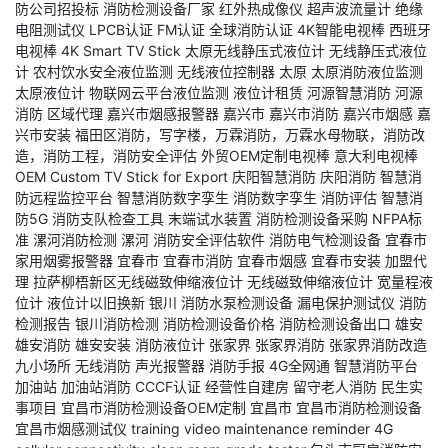
防公司招投标
消防检测设备厂家
红外热成像仪
超声波流量计
绝缘
电阻测试仪
LPCB认证
FM认证
全球消防认证
4K智能电视棒
西班牙
电视棒
4K Smart TV Stick
太原无线静压式液位计
无线静压式液位
计
农村饮水安全液位监测
无线液位控制器
太原
太原消防液位监测
太原液位计
物联网云平台液位监测
液位计租赁
河源智慧消防
河源
消防
区域代理
嘉兴市烟感报警器
嘉兴市
嘉兴市消防
嘉兴市烟感
嘉
兴市安装
福田区消防，写字楼，万霖消防，万霖水母物联，消防改
造，消防工程，消防安全评估
外贸OEM定制电视棒
意大利电视棒
OEM Custom TV Stick for Export
庆阳智慧消防
庆阳消防
智慧消
防远程监控平台
智慧消防数字孪生
消防数字孪生
消防评估
智慧消
防5G
消防支队检查工具
末端试水装置
消防检测设备采购
NFPA标
准
漯河消防检测
漯河
消防安全评估软件
消防电气检测设备
宜春市
家用烟雾报警器
宜春市
宜春市消防
宜春市烟感
宜春市安装
加盟代
理
拉萨柳梧新区无线磁致伸缩液位计
无线磁致伸缩液位计
宽量程液
位计
液位计以旧换新
银川
消防水泵检测设备
漏电保护测试仪
消防
检测报告
银川消防检测
消防检测设备价格
消防检测设备出口
雄安
雄安消防
雄安安装
消防液位计
张家界
张家界消防
张家界消防改造
九小场所
无线消防
声光报警器
消防手报
4G全网通
智慧消防平台
加油站
加油站消防
CCCF认证
经营性自建房
留守老人消防
民生实
事项目
宜昌市消防检测设备OEM定制
宜昌市
宜昌市消防检测设备
宜昌市烟感测试仪
training video
maintenance reminder
4G