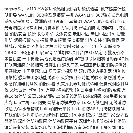
tags标签：
A119-YW多功能感烟探测器功能试验器.
数字照度计说
明指导
WANLIN-860物联网报警主机
WAANLIN-307独立式光电烟
感火灾探测器
万霖消防检测设备
工具箱01
WAANLIN-309独立式
光电烟感火灾探测器
消防水箱
万霖消防
智慧消防
消防器材
消防设
备
消防安全
长沙
长沙消防
长沙安装
老旧小区
老旧小区消防
智能
消防
烟感报警
火灾报警
烟雾报警
温度报警
消防安装
消防维保
智
慧城市
物联网
AI智能
远程监控
实时报警
云平台
独立式
联网型
NB-IOT
4G通讯
厂家直销
品牌加盟
项目合作
OEM定制
批发价格
零售供应
一手货源
集成式烟温传感器
4G智能联网烟雾报警器
4G远
程联网烟感
外贸烟感
烟感出口
源头厂家
中国国标认证
消防探测器
烟感批发
中国烟感出口
烟温复合探测器
双传感火灾探测器
消防检
测烟枪
感烟探测器功能试验器
火焰探测器功能试验器
烟感测试仪
烟感探测器测试仪
消防烟枪
火灾探测器功能试验器
便携式烟感测试
仪
文物古建LoRa消防
万霖LoRa智慧消防云平台
LoRa消防系统
万
霖LoRa消防
公寓LoRa消防
LoRa无线消防
LoRa烟感
lora手报
lora
声光
lora主机
lora网关
智慧消防解决方案
LoRa无线组网
无线消防
改造
万霖水母物联
LoRa消防云平台
LoRa消防APP
消防物联网
零
布线消防
深圳消防水系统远程监控
消防水系统远程监控厂家
深圳智
慧消防
深圳消防物联网
消防物联网平台
深圳九小场所/城中村消防
消防设备安装
智能水压监测
深圳消防改造
深圳消防工程公司
消防