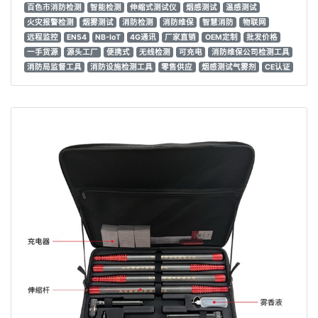
百色市消防检测
智能检测
伸缩式测试仪
烟感测试
温感测试
火灾报警检测
烟雾测试
消防检测
消防维保
智慧消防
物联网
远程监控
EN54
NB-IoT
4G通讯
厂家直销
OEM定制
批发价格
一手货源
源头工厂
便携式
无线检测
可充电
消防维保公司检测工具
消防局监督工具
消防设施检测工具
零售供应
烟感测试气雾剂
CE认证