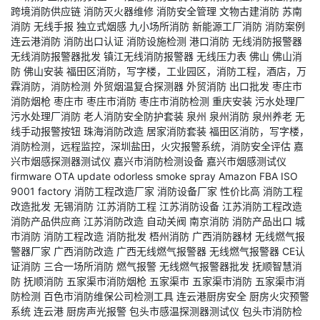
跨境消防供应链
消防灭火器维修
消防安全管理
文物古建消防
苏南
消防
无线手报
独立式烟感
九小场所消防
新能源工厂消防
消防案例
连云港消防
消防出口认证
消防设施检测
港口消防
无线消防报警器
无线消防报警器批发
镇江无线消防报警器
无线压力表
佛山
佛山消
防
佛山安装
福田区消防，写字楼，工业园区，消防工程，酒店，万
霖消防，消防检测
外贸烟温复合探测器
外贸消防
出口批发
枣庄市
消防烟枪
枣庄市
枣庄市消防
枣庄市消防检测
重庆安装
污水处理厂
污水处理厂消防
老人消防安全防护套装
泉州
泉州消防
泉州养老
无
线手动报警按钮
珠海消防改造
居家消防套装
福田区消防，写字楼，
消防检测，远程监控，深圳盐田，火灾报警系统，消防安全评估
嘉
兴市烟感探测器测试仪
嘉兴市消防检测设备
嘉兴市烟感测试仪
firmware OTA update
odorless smoke spray
Amazon FBA
ISO
9001 factory
消防工程改造厂家
消防设备厂家
性价比高
消防工程
改造批发
无锡消防
江苏消防工程
江苏消防设备
江苏消防工程改造
消防产品供应商
江苏消防改造
自动关阀
南京消防
消防产品出口
城
市消防
消防工程改造
消防批发
梧州消防
广西消防器材
无线燃气报
警器厂家
广西消防改造
广西无线燃气报警器
无线燃气报警器
CE认
证消防
三合一场所消防
燃气报警
无线燃气报警器批发
抚顺智慧消
防
抚顺消防
五家渠市消防烟枪
五家渠市
五家渠市消防
五家渠市消
防检测
百色市消防维保公司检测工具
连云港厨房安全
厨房火灾预警
系统
连云港
厨房声光报警
包头市感温探测器测试仪
包头市消防检