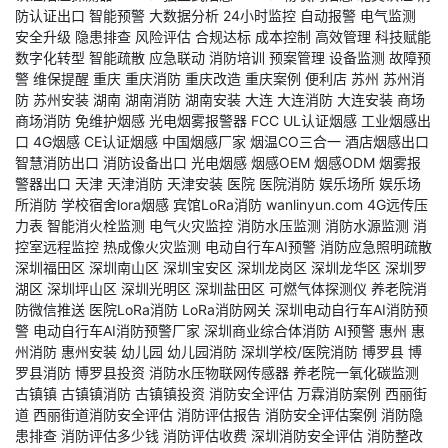
防认证出口
智能预警
大数据分析
24小时监控
自动报警
电气监测
安全升级
隐患排查
风险评估
合规达标
成本控制
高效管理
科技赋能
数字化转型
智能疏散
应急联动
消防培训
预案管理
设备监测
故障预
警
维保提醒
重庆
重庆消防
重庆改造
重庆案例
便利店
苏州
苏州消
防
苏州安装
湖南
湖南消防
湖南安装
大连
大连消防
大连安装
商场
商场消防
免维护烟感
光电烟雾报警器
FCC
UL认证烟感
工业烟感出
口
4G烟感
CE认证烟感
中国烟感厂家
烟温CO三合一
酒店烟感出口
智慧消防出口
消防设备出口
光电烟感
烟感OEM
烟感ODM
烟雾报
警器出口
天津
天津消防
天津安装
医院
医院消防
娱乐场所
娱乐场
所消防
学校宿舍lora烟感
宾馆LoRa消防
wanlinyun.com
4G远传压
力表
智能消火栓监测
电气火灾监控
消防水压监测
消防水源监测
消
控室远程监控
热成像火灾监测
电动自行车AI预警
消防应急照明疏散
深圳福田区
深圳南山区
深圳宝安区
深圳龙岗区
深圳龙华区
深圳罗
湖区
深圳坪山区
深圳光明区
深圳盐田区
可燃气体探测仪
养老院消
防微信推送
医院LoRa消防
LoRa消防网关
深圳电动自行车AI消防预
警
电动自行车AI消防预警厂家
深圳商业综合体消防
AI预警
惠州
惠
州消防
惠州安装
幼儿园
幼儿园消防
深圳学校/医院消防
博罗县
博
罗县消防
博罗县投资
消防水压物联网传感器
养老院一氧化碳监测
古镇镇
古镇镇消防
古镇镇投资
消防安全评估
万霖消防案例
西丽街
道
西丽街道消防安全评估
消防评估报告
消防安全评估案例
消防隐
患排查
消防评估多少钱
消防评估收费
深圳消防安全评估
消防整改