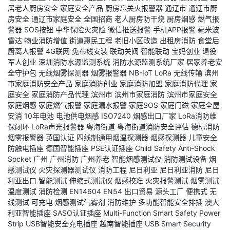
居老人厨房安全
家庭安全产品
厨房忘关火报警器
通辽市
通辽市厨
房安全
通辽市家庭安全
全国招商
老人厨房防干烧
厨房烟感
燃气报
警器
SOS按钮
中华保险火灾险
微信推送报警
手机APP报警
毫米波
雷达
物业消防增值
街道惠民工程
老旧小区改造
出租房消防
食堂后
厨离人报警
4G联网
免布线安装
联动关阀
智能联动
宝妈创业
退役
军人创业
深圳消防水源监测系统
消防水源监测系统厂家
居家养老安
全守护包
无线烟雾探测器
烟雾报警器
NB-IoT
LoRa
无线传输
滨州
市家庭消防安全产品
家庭消防创业
家庭消防加盟
家庭消防代理
家
庭安全
家庭消防产品代理
滨州市
滨州市家庭消防
滨州市家庭安全
家庭烟感
家庭燃气报警
家庭漏水报警
家庭SOS
家庭门磁
家庭全屋
安消
10年电池
电池供电烟感
ISO7240
烟感出口厂家
LoRa消防维
保闭环
LoRa声光报警器
粤海街道
粤海街道消防安全评估
德标消防
烟雾报警器
英国认证
四线制通用烟温探测器
烟感探测器
儿童安全
防触电插座
德国智能插座
PSE认证插座
Child Safety Anti-Shock
Socket
广州
广州消防
广州养老
智能烟感测试仪
消防测试设备
烟
感测试仪
火灾探测器测试仪
消防工程
尼日利亚
尼日利亚消防
尼日
利亚出口
智能测试
伸缩式测试仪
烟感校准
火灾报警测试
烟雾测试
温度测试
消防检测
EN14604
EN54
出口贸易
源头工厂
便携式
无
线测试
可充电
烟感测试气雾剂
消防维护
多功能智能安全排插
澳大
利亚智能插座
SASO认证插座
Multi-Function Smart Safety Power
Strip
USB智能安全充电插座
越南智能插座
USB Smart Security