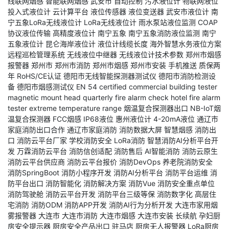
线联网烟感
智能联网烟感
武安市
自动控制
污水液位计
物联网液位
投入式液位计
云计算平台
液位传感器
液位变送器
武安市液位计
南
宁五象LoRa无线液位计
LoRa无线液位计
雨水泵站液位监测
COAP
协议液位传输
高精度液位计
南宁五象
南宁五象消防液位监测
南宁
五象液位计
昆仑海岸液位计
液位计线缆长度
海外智慧水务液位方案
远程巡检管理系统
无线液位中继器
无线液位计技术参数
郑州市烟感
报警器
郑州市
郑州市消防
郑州市烟感
郑州市安装
手机推送
质保两
年
RoHS/CE认证
德阳市无线智能探测器测试仪
德阳市消防检测设
备
德阳市烟感测试仪
EN 54 certified
commercial building tester
magnetic mount head
quarterly fire alarm check
hotel fire alarm
tester
extreme temperature range
烟温复合探测器出口
NB-IoT烟
温复合探测器
FCC烟感
IP68液位
惠州液位计
4-20mA液位
通辽市
家庭消防出口合作
通辽市家庭消防
消防数据大屏
智慧烟感
消防出
口
消防云平台厂家
学校消防安全
LoRa消防
智慧消防AI分析平台开
发
万霖消防云平台
消防信创适配
消防售后
AI智能消防
消防云原生
消防云平台供应商
消防云平台报价
消防DevOps
养老院消防安全
消防SpringBoot
消防小程序开发
消防AI分析平台
消防平台运维
消
防平台出口
消防智能化
消防解决方案
消防Vue
消防安全重点单位
消防驾驶舱
消防云平台开发
消防平台三级等保
消防数字化
高层住
宅消防
消防ODM
消防APP开发
消防AI行为分析开发
大连市家用烟
雾报警器
大连市
大连市消防
大连市烟感
大连市安装
长续航
孕妇厨
房安全提示器
厨房安全产品出口
驻马店
厨房无人报警器
LoRa厨房