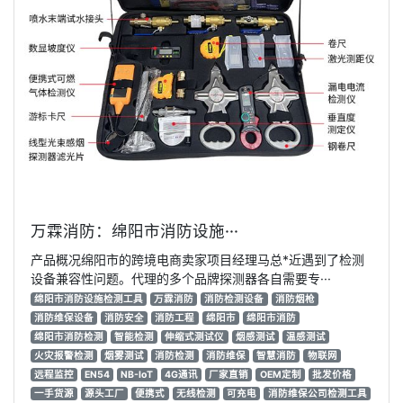
万霖消防：绵阳市消防设施···
产品概况绵阳市的跨境电商卖家项目经理马总*近遇到了检测
设备兼容性问题。代理的多个品牌探测器各自需要专···
绵阳市消防设施检测工具
万霖消防
消防检测设备
消防烟枪
消防维保设备
消防安全
消防工程
绵阳市
绵阳市消防
绵阳市消防检测
智能检测
伸缩式测试仪
烟感测试
温感测试
火灾报警检测
烟雾测试
消防检测
消防维保
智慧消防
物联网
远程监控
EN54
NB-IoT
4G通讯
厂家直销
OEM定制
批发价格
一手货源
源头工厂
便携式
无线检测
可充电
消防维保公司检测工具