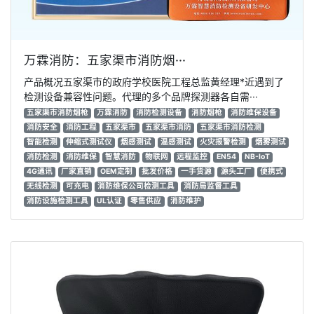
万霖消防：五家渠市消防烟···
产品概况五家渠市的政府学校医院工程总监黄经理*近遇到了
检测设备兼容性问题。代理的多个品牌探测器各自需···
五家渠市消防烟枪
万霖消防
消防检测设备
消防烟枪
消防维保设备
消防安全
消防工程
五家渠市
五家渠市消防
五家渠市消防检测
智能检测
伸缩式测试仪
烟感测试
温感测试
火灾报警检测
烟雾测试
消防检测
消防维保
智慧消防
物联网
远程监控
EN54
NB-IoT
4G通讯
厂家直销
OEM定制
批发价格
一手货源
源头工厂
便携式
无线检测
可充电
消防维保公司检测工具
消防局监督工具
消防设施检测工具
UL认证
零售供应
消防维护