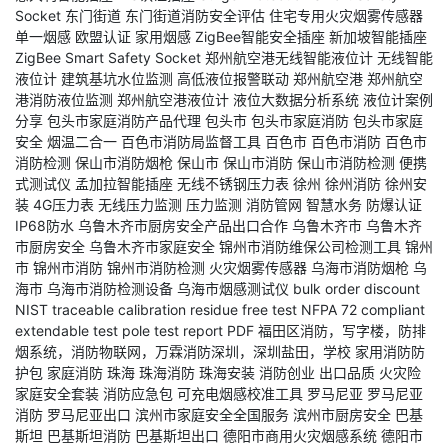
Socket
东门街道
东门街道消防安全评估
住宅专用火灾烟雾传感器
单一烟感
欧盟认证
家用烟感
ZigBee智能安全插座
新加坡智能插座
ZigBee Smart Safety Socket
郑州航空港无线智能液位计
无线智能
液位计
建筑基坑水位监测
高低液位报警联动
郑州航空港
郑州航空
港消防液位监测
郑州航空港液位计
液位大数据分析系统
液位计案例
分享
包头市家庭消防产品代理
包头市
包头市家庭消防
包头市家庭
安全
烟温二合一
百色市消防局监督工具
百色市
百色市消防
百色市
消防检测
保山市消防烟枪
保山市
保山市消防
保山市消防检测
便携
式测试仪
孟加拉智能插座
无线不锈钢压力表
徐州
徐州消防
徐州安
装
4G压力表
无线压力监测
压力监测
消防管网
智慧水务
防爆认证
IP68防水
乌鲁木齐市厨房安全产品出口合作
乌鲁木齐市
乌鲁木齐
市厨房安全
乌鲁木齐市家庭安全
锦州市消防维保公司检测工具
锦州
市
锦州市消防
锦州市消防检测
火灾烟雾传感器
乌海市消防烟枪
乌
海市
乌海市消防检测设备
乌海市烟感测试仪
bulk order discount
NIST traceable calibration
residue free test
NFPA 72 compliant
extendable test pole
test report PDF
福田区消防，写字楼，防排
烟系统，消防物联网，万霖消防深圳，深圳盐田，学校
家用消防防
护包
家庭消防
珠海
珠海消防
珠海安装
消防创业
出口品质
火灾险
家庭安全套装
消防应急包
可充电烟感校准工具
罗马尼亚
罗马尼亚
消防
罗马尼亚出口
滨州市家庭安全全国服务
滨州市厨房安全
巴基
斯坦
巴基斯坦消防
巴基斯坦出口
德阳市商用火灾烟感系统
德阳市