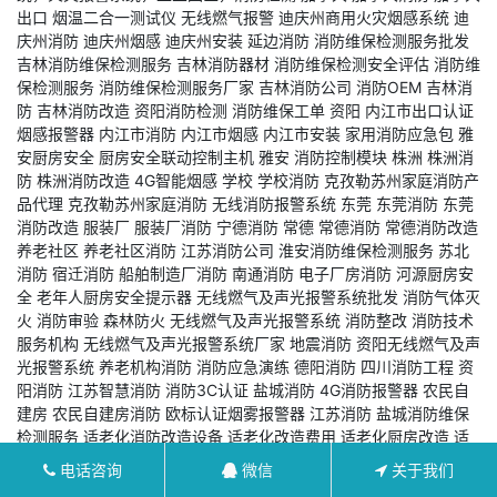
出口
烟温二合一测试仪
无线燃气报警
迪庆州商用火灾烟感系统
迪
庆州消防
迪庆州烟感
迪庆州安装
延边消防
消防维保检测服务批发
吉林消防维保检测服务
吉林消防器材
消防维保检测安全评估
消防维
保检测服务
消防维保检测服务厂家
吉林消防公司
消防OEM
吉林消
防
吉林消防改造
资阳消防检测
消防维保工单
资阳
内江市出口认证
烟感报警器
内江市消防
内江市烟感
内江市安装
家用消防应急包
雅
安厨房安全
厨房安全联动控制主机
雅安
消防控制模块
株洲
株洲消
防
株洲消防改造
4G智能烟感
学校
学校消防
克孜勒苏州家庭消防产
品代理
克孜勒苏州家庭消防
无线消防报警系统
东莞
东莞消防
东莞
消防改造
服装厂
服装厂消防
宁德消防
常德
常德消防
常德消防改造
养老社区
养老社区消防
江苏消防公司
淮安消防维保检测服务
苏北
消防
宿迁消防
船舶制造厂消防
南通消防
电子厂房消防
河源厨房安
全
老年人厨房安全提示器
无线燃气及声光报警系统批发
消防气体灭
火
消防审验
森林防火
无线燃气及声光报警系统
消防整改
消防技术
服务机构
无线燃气及声光报警系统厂家
地震消防
资阳无线燃气及声
光报警系统
养老机构消防
消防应急演练
德阳消防
四川消防工程
资
阳消防
江苏智慧消防
消防3C认证
盐城消防
4G消防报警器
农民自
建房
农民自建房消防
欧标认证烟雾报警器
江苏消防
盐城消防维保
检测服务
适老化消防改造设备
适老化改造费用
适老化厨房改造
适
老化消防设备
居家防火安全
老年人防火知识
适老化装修
包头消防
电话咨询
微信
关于我们
无线天然气报警器
南充消防
达州消防
成都消防
四川智慧消防
泸州