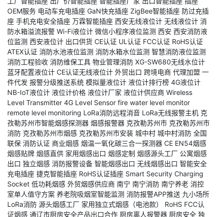
工厂智能插座
出厂价智能插座
智能插座厂家
出口智能插座
插座
OEM服务
电动车充电插座
GaN快充插座
ZigBee智能插座
防过充插
座
手机充电安全插座
万霖智能插座
西安无线液位计
无线液位计
消
防水箱溢流报警
Wi-Fi液位计
微信小程序液位监测
西安
西安消防液
位监测
西安液位计
出口供货
CE认证
UL认证
FCC认证
RoHS认证
ATEX认证
消防水池液位监测
消防水箱水位监测
智慧消防液位监测
消防工程验收
消防维保工具
物业管理消防
XG-SW680无线水位计
蓝牙配置液位计
CE认证无线液位计
外贸出口
跨境电商
代理加盟
一
件代发
报警分级推送系统
模拟量液位计
液位计排行榜
4G液位计
NB-IoT液位计
液位计价格
液位计厂家
液位计供应商
Wireless
Level Transmitter
4G Level Sensor
fire water level monitor
remote level monitoring
LoRa消防远程消音
LoRa无线报警主机
克
孜勒苏州市智能烟感探测器
烟感报警器
克孜勒苏州市
克孜勒苏州市
消防
克孜勒苏州市烟感
克孜勒苏州市安装
城中村
城中村消防
全国
联保
消防认证
商业烟感
烟温一氧化碳三合一探测器
CE
EN54烟感
烟感贴牌
烟感直供
家用烟感出口
烟感定制
烟感源头工厂
公寓烟感
出口
独立烟感
消防报警设备
智能烟感出口
无线烟感出口
智能安全
充电插座
捷克智能插座
RoHS认证插座
Smart Security Charging
Socket
低功耗烟感
外贸烟感供应商
南宁
南宁消防
南宁养老
消控
室单人值守方案
养老院吸烟室智能监测
消防报警APP推送
九小场所
LoRa消防
源头烟感工厂
家用独立式烟感（电池款）
RoHS
FCC认
证烟感
通辽市厨房安全产品出口合作
厨房离人报警器
厨房安全
独