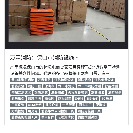
万霖消防：保山市消防设施···
产品概况保山市的跨境电商卖家项目经理马总*近遇到了检测
设备兼容性问题。代理的多个品牌探测器各自需要专···
保山市消防烟枪
万霖消防
消防检测设备
消防烟枪
消防维保设备
消防安全
消防工程
保山市
保山市消防
保山市消防检测
智能检测
伸缩式测试仪
烟感测试
温感测试
火灾报警检测
烟雾测试
消防检测
消防维保
智慧消防
物联网
远程监控
EN54
NB-IoT
4G通讯
厂家直销
OEM定制
批发价格
一手货源
源头工厂
便携式
无线检测
可充电
消防维保公司检测工具
消防局监督工具
消防设施检测工具
项目合作
无线测试仪
便携式测试仪