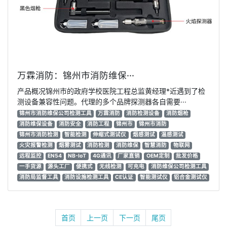
万霖消防：锦州市消防维保···
产品概况锦州市的政府学校医院工程总监黄经理*近遇到了检
测设备兼容性问题。代理的多个品牌探测器各自需要···
锦州市消防维保公司检测工具
万霖消防
消防检测设备
消防烟枪
消防维保设备
消防安全
消防工程
锦州市
锦州市消防
锦州市消防检测
智能检测
伸缩式测试仪
烟感测试
温感测试
火灾报警检测
烟雾测试
消防检测
消防维保
智慧消防
物联网
远程监控
EN54
NB-IoT
4G通讯
厂家直销
OEM定制
批发价格
一手货源
源头工厂
便携式
无线检测
可充电
消防维保公司检测工具
消防局监督工具
消防设施检测工具
CE认证
智能测试仪
铝合金测试仪
首页
上一页
下一页
尾页