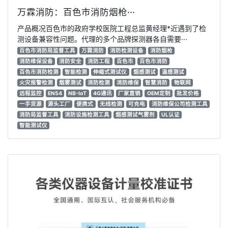
万霖消防：百色市消防烟枪···
产品概况百色市的政府学校医院工程总监黄经理*近遇到了检
测设备兼容性问题。代理的多个品牌探测器各自需要···
百色市消防局监督工具
万霖消防
消防检测设备
消防烟枪
消防维保设备
消防安全
消防工程
百色市
百色市消防
百色市消防检测
智能检测
伸缩式测试仪
烟感测试
温感测试
火灾报警检测
烟雾测试
消防检测
消防维保
智慧消防
物联网
远程监控
EN54
NB-IoT
4G通讯
厂家直销
OEM定制
批发价格
一手货源
源头工厂
便携式
无线检测
可充电
消防维保公司检测工具
消防局监督工具
消防设施检测工具
烟感测试气雾剂
UL认证
智能测试仪