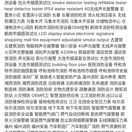
测设备
包头市烟感测试仪
smoke detector testing
refillable tester
heat detector tester
IP54 water resistant
4G无线声光报警器
安
置房小区
安置房小区消防
长春
长春消防检测
消火栓测压接头
无线
防爆压力表
乌鲁木齐
乌鲁木齐消防
乌鲁木齐安装
仓储物流中心
仓
储物流中心消防
鹤岗市消防检测设备OEM定制
鹤岗市消防检测设备
鹤岗市烟感测试仪
LCD display status
electronic signature
shopping mall fire equipment
adjustable smoke output
古建筑
古建筑消防
物联网声光报警器
银川安装
4G声光报警
无线声光报警
火灾声光警报器
消防声光报警
433MHz
即装即用
酒店宾馆
酒店宾
馆消防
声光联动
高分贝报警
大连市烟温复合测试仪
大连市消防检
测设备
大连市烟感测试仪
building floor plan
医院消防设备
呼和浩
特市消防烟感套装
呼和浩特市消防
呼和浩特市烟感
呼和浩特市安装
消防烟感
深圳厂家
独居老人智能安防产品
温州消防
温州养老
湘西
湘西消防
湘西消防改造
沿街商铺
沿街商铺消防
生命通道
消防设备
制造商
消防演练
消防验收
文物古建安全
疏散通道
消防设计
微型消
防站
火灾预防
OEM代工
智慧消防供应商
江汉消防检测
出口认证
消防维保检测设备
接地电阻测试仪
江汉
无线安全型压力表
哈尔滨
哈尔滨消防
哈尔滨安装
地下车库
地下车库消防
智能燃气报警器
家
庭消防安全设备
智能燃气阀门
燃气自动切断阀
厨房燃气报警器
厨
房火灾报警器
家庭燃气报警器
防尘耐用烟雾报警器
无线隔膜压力表
福州
福州消防
福州安装
汽车制造厂
汽车制造厂消防
燃气泄漏检测