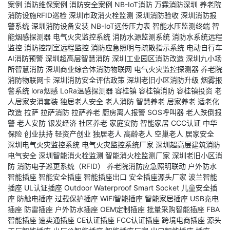
案例
消防维保案例
消防安全案例
NB-IoT消防
万霖消防深圳
养老院
消防设施RFID巡检
深圳市政消火栓监测
深圳消防验收
深圳消防报
警系统
深圳消防设备安装
NB-IoT远传压力表
智能水压监测终端
智
能烟感探测器
电气火灾监控系统
消防水源监测系统
消防水系统远程
监控
消防控制室远程监控
消防应急照明与疏散指示系统
电动自行车
AI消防预警
深圳超高层智慧消防
深圳工业园区消防改造
深圳九小场
所智慧消防
深圳商业综合体消防物联网
电气火灾监控探测器
养老院
消防物联网卡
深圳消防安全评估政策
深圳老旧小区消防升级
烟雾报
警系统
lora烟感
LoRa温感探测器
容桂镇
容桂镇消防
容桂镇投资
老
人居家安消套装
独居老人安全
老人消防
智慧养老
居家养老
适老化
改造
拉萨
拉萨消防
拉萨养老
厨房离人报警
SOS呼叫器
老人跌倒报
警
老人安防
银发经济
社区养老
家庭安防
智能家居
CCC认证
中华
保险
创业扶持
轻资产创业
独居老人
高龄老人
空巢老人
居家安全
深圳电气火灾监控系统
电气火灾监控系统厂家
深圳超高层建筑消防
电气安全
深圳智能消火栓监测
智能消火栓监测厂家
深圳老旧小区消
防
消防电子巡更系统（RFID）
养老院消防应急照明联动
户外防水
智能插座
智能安全插座
智能插座出口
安全插座源头厂家
波兰智能
插座
UL认证插座
Outdoor Waterproof Smart Socket
儿童安全插
座
防触电插座
过载保护插座
WiFi智能插座
智能家居插座
USB充电
插座
防雷插座
户外防水插座
OEM定制插座
批量采购智能插座
FBA
智能插座
速卖通插座
CE认证插座
FCC认证插座
跨境电商插座
源头