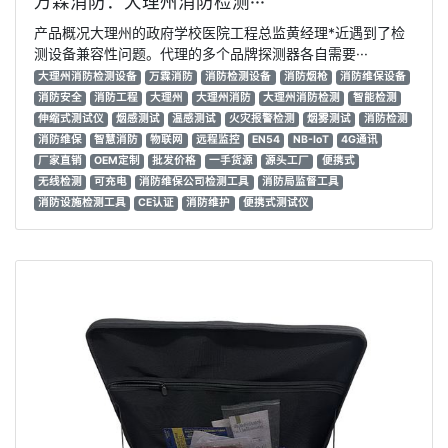
万霖消防：大理州消防检测···
产品概况大理州的政府学校医院工程总监黄经理*近遇到了检
测设备兼容性问题。代理的多个品牌探测器各自需要···
大理州消防检测设备
万霖消防
消防检测设备
消防烟枪
消防维保设备
消防安全
消防工程
大理州
大理州消防
大理州消防检测
智能检测
伸缩式测试仪
烟感测试
温感测试
火灾报警检测
烟雾测试
消防检测
消防维保
智慧消防
物联网
远程监控
EN54
NB-IoT
4G通讯
厂家直销
OEM定制
批发价格
一手货源
源头工厂
便携式
无线检测
可充电
消防维保公司检测工具
消防局监督工具
消防设施检测工具
CE认证
消防维护
便携式测试仪