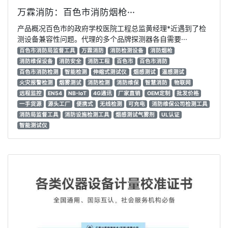
万霖消防：百色市消防烟枪···
产品概况百色市的政府学校医院工程总监黄经理*近遇到了检
测设备兼容性问题。代理的多个品牌探测器各自需要···
百色市消防局监督工具
万霖消防
消防检测设备
消防烟枪
消防维保设备
消防安全
消防工程
百色市
百色市消防
百色市消防检测
智能检测
伸缩式测试仪
烟感测试
温感测试
火灾报警检测
烟雾测试
消防检测
消防维保
智慧消防
物联网
远程监控
EN54
NB-IoT
4G通讯
厂家直销
OEM定制
批发价格
一手货源
源头工厂
便携式
无线检测
可充电
消防维保公司检测工具
消防局监督工具
消防设施检测工具
烟感测试气雾剂
UL认证
智能测试仪