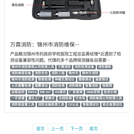
万霖消防：锦州市消防维保···
产品概况锦州市的政府学校医院工程总监黄经理*近遇到了检
测设备兼容性问题。代理的多个品牌探测器各自需要···
锦州市消防维保公司检测工具
万霖消防
消防检测设备
消防烟枪
消防维保设备
消防安全
消防工程
锦州市
锦州市消防
锦州市消防检测
智能检测
伸缩式测试仪
烟感测试
温感测试
火灾报警检测
烟雾测试
消防检测
消防维保
智慧消防
物联网
远程监控
EN54
NB-IoT
4G通讯
厂家直销
OEM定制
批发价格
一手货源
源头工厂
便携式
无线检测
可充电
消防维保公司检测工具
消防局监督工具
消防设施检测工具
CE认证
智能测试仪
铝合金测试仪
首页
上一页
下一页
尾页