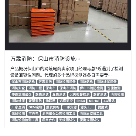
万霖消防：保山市消防设施···
产品概况保山市的跨境电商卖家项目经理马总*近遇到了检测
设备兼容性问题。代理的多个品牌探测器各自需要专···
保山市消防烟枪
万霖消防
消防检测设备
消防烟枪
消防维保设备
消防安全
消防工程
保山市
保山市消防
保山市消防检测
智能检测
伸缩式测试仪
烟感测试
温感测试
火灾报警检测
烟雾测试
消防检测
消防维保
智慧消防
物联网
远程监控
EN54
NB-IoT
4G通讯
厂家直销
OEM定制
批发价格
一手货源
源头工厂
便携式
无线检测
可充电
消防维保公司检测工具
消防局监督工具
消防设施检测工具
项目合作
无线测试仪
便携式测试仪