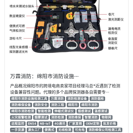
万霖消防：绵阳市消防设施···
产品概况绵阳市的跨境电商卖家项目经理马总*近遇到了检测
设备兼容性问题。代理的多个品牌探测器各自需要专···
绵阳市消防设施检测工具
万霖消防
消防检测设备
消防烟枪
消防维保设备
消防安全
消防工程
绵阳市
绵阳市消防
绵阳市消防检测
智能检测
伸缩式测试仪
烟感测试
温感测试
火灾报警检测
烟雾测试
消防检测
消防维保
智慧消防
物联网
远程监控
EN54
NB-IoT
4G通讯
厂家直销
OEM定制
批发价格
一手货源
源头工厂
便携式
无线检测
可充电
消防维保公司检测工具