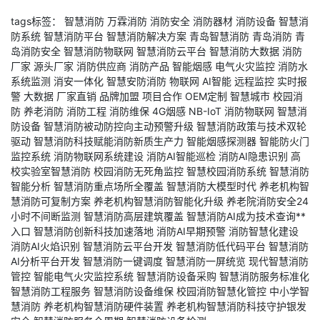
tags标签：
智慧消防
万霖消防
消防安全
消防器材
消防设备
智慧消
防系统
智慧消防平台
智慧消防解决方案
青岛智慧消防
青岛消防
青
岛消防安全
智慧消防物联网
智慧消防云平台
智慧消防大数据
消防
厂家
源头厂家
消防供应商
消防产品
智能烟感
电气火灾监控
消防水
系统监测
消安一体化
智慧安防消防
物联网
AI智能
远程监控
实时报
警
大数据
厂家直销
品牌加盟
项目合作
OEM定制
智慧城市
校园消
防
养老消防
消防工程
消防维保
4G烟感
NB-IoT
消防物联网
智慧消
防设备
智慧消防被动防控向主动预警升级
智慧消防政策与技术双轮
驱动
智慧消防科技赋能消防新质生产力
智能烟感探测器
智能防火门
监控系统
消防物联网系统建设
消防AI智能巡检
消防AI隐患识别
高
校实验室智慧消防
校园消防无死角监控
智慧校园消防系统
智慧消防
智能分析
智慧消防重点场所全覆盖
智慧消防大模型时代
养老机构智
慧消防可复制方案
养老机构智慧消防智能化升级
养老院消防安全24
小时不间断监测
智慧消防高层建筑覆盖
智慧消防AI成为技术查询**
入口
智慧消防创新科技加速落地
消防AI早期预警
消防智慧化建设
消防AI火焰识别
智慧消防云平台开发
智慧消防低代码平台
智慧消防
AI分析平台开发
智慧消防一键调度
智慧消防一屏统览
现代智慧消防
管控
智能电气火灾监控系统
智慧消防设备采购
智慧消防服务标准化
智慧消防工程服务
智慧消防设备维保
校园消防智慧化管控
中小学智
慧消防
养老机构智慧消防硬件装置
养老机构智慧消防科技守护银发