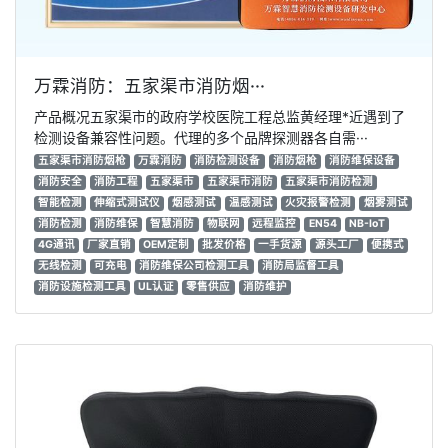
万霖消防：五家渠市消防烟···
产品概况五家渠市的政府学校医院工程总监黄经理*近遇到了
检测设备兼容性问题。代理的多个品牌探测器各自需···
五家渠市消防烟枪
万霖消防
消防检测设备
消防烟枪
消防维保设备
消防安全
消防工程
五家渠市
五家渠市消防
五家渠市消防检测
智能检测
伸缩式测试仪
烟感测试
温感测试
火灾报警检测
烟雾测试
消防检测
消防维保
智慧消防
物联网
远程监控
EN54
NB-IoT
4G通讯
厂家直销
OEM定制
批发价格
一手货源
源头工厂
便携式
无线检测
可充电
消防维保公司检测工具
消防局监督工具
消防设施检测工具
UL认证
零售供应
消防维护