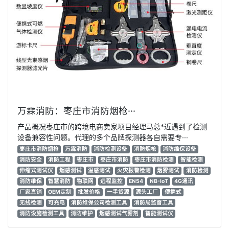
万霖消防：枣庄市消防烟枪···
产品概况枣庄市的跨境电商卖家项目经理马总*近遇到了检测
设备兼容性问题。代理的多个品牌探测器各自需要专···
枣庄市消防烟枪
万霖消防
消防检测设备
消防烟枪
消防维保设备
消防安全
消防工程
枣庄市
枣庄市消防
枣庄市消防检测
智能检测
伸缩式测试仪
烟感测试
温感测试
火灾报警检测
烟雾测试
消防检测
消防维保
智慧消防
物联网
远程监控
EN54
NB-IoT
4G通讯
厂家直销
OEM定制
批发价格
一手货源
源头工厂
便携式
无线检测
可充电
消防维保公司检测工具
消防局监督工具
消防设施检测工具
消防维护
烟感测试气雾剂
智能测试仪