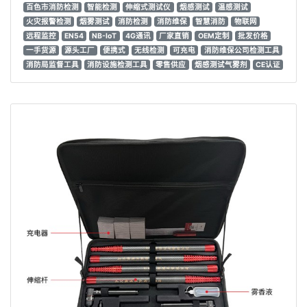
百色市消防检测
智能检测
伸缩式测试仪
烟感测试
温感测试
火灾报警检测
烟雾测试
消防检测
消防维保
智慧消防
物联网
远程监控
EN54
NB-IoT
4G通讯
厂家直销
OEM定制
批发价格
一手货源
源头工厂
便携式
无线检测
可充电
消防维保公司检测工具
消防局监督工具
消防设施检测工具
零售供应
烟感测试气雾剂
CE认证