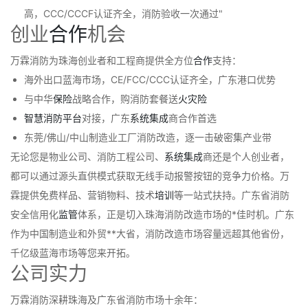
高，CCC/CCCF认证齐全，消防验收一次通过"
创业
合作
机会
万霖消防为珠海创业者和工程商提供全方位
合作
支持：
海外出口蓝海市场，CE/FCC/CCC认证齐全，广东港口优势
与中华
保险
战略合作，购消防套餐送
火灾险
智慧消防
平台
对接，广东
系统
集成
商合作首选
东莞/佛山/中山制造业工厂消防改造，逐一击破密集产业带
无论您是物业公司、消防工程公司、
系统
集成
商还是个人创业者，
都可以通过源头直供模式获取无线手动报警按钮的竞争力价格。万
霖提供免费样品、营销物料、技术
培训
等一站式扶持。广东省消防
安全信用化
监管
体系，正是切入珠海消防改造市场的*佳时机。广东
作为中国制造业和外贸**大省，消防改造市场容量远超其他省份，
千亿级蓝海市场等您来开拓。
公司实力
万霖消防深耕珠海及广东省消防市场十余年：