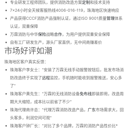
专业研发工程师团队，提供消防改造方案
定制
和技术支持
7×24小时全天候客服热线4006-016-119，珠海地区快速响应
产品获得CCCF消防产品强制认证，通过ISO 9001质量
管理
体系
认证，双重保障
万霖消防与中华
保险
战略
合作
，为用户提供双重安全保障
自有工厂研发生产，源头厂家直供，无中间商赚差价
市场好评如潮
珠海地区客户真实反馈：
珠海客户李女士："安装了万霖无线手动报警按钮后，批发市场消
防改造终于实现了
远程
监控，手机随时能收到报警推送，安心多
了"
珠海客户黄先生："万霖的无线消防设备
免布线
即装即用，改造周
期大大缩短，成本比以前省了不少"
珠海代理商许总："代理万霖消防改造产品，
广东
市场需求大，回
头客多，利润空间可观"
珠海客户钟厂长："对比了多个品牌，万霖的消防产品性价比*