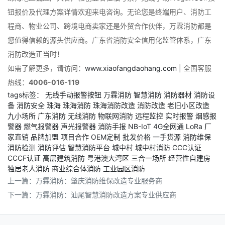
钮报价及代理方案详情欢迎来电咨询。无论您是终端用户、消防工
程商、物业公司、跨境电商卖家还是外贸合作伙伴，万霖消防都是
您值得信赖的源头供应商。广东省消防安全信用化监管体系，广东
消防改造正当时！
如需了解更多，请访问：
www.xiaofangdaohang.com
| 全国客服
热线：
4006-016-119
tags标签：
无线手动报警按钮
万霖消防
智慧消防
消防器材
消防设
备
消防安全
珠海
珠海消防
珠海消防改造
消防改造
老旧小区改造
九小场所
广东消防
无线消防
物联网消防
远程监控
实时报警
烟感报
警器
燃气报警器
声光报警器
消防手报
NB-IoT
4G全网通
LoRa
厂
家直销
品牌加盟
项目合作
OEM定制
批发价格
一手货源
消防维保
消防检测
消防评估
智慧消防平台
城中村
城中村消防
CCC认证
CCCF认证
高层建筑消防
粤港澳大湾区
三合一场所
经营性自建房
独居老人消防
商业综合体消防
工业园区消防
上一篇：
万霖消防：肇庆消防维保改造专业服务商
下一篇：
万霖消防：汕尾智慧消防改造方案专业供应商