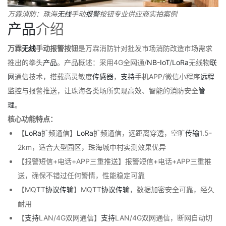
万霖消防：珠海
无线
手动
报警
按钮专业供应商实拍案例
产品
介绍
万霖
无线
手动报警按钮
是万霖消防针对批发市场消防改造市场需求
推出的拳头
产品
。产品概述：采用4G全网通/
NB-IoT
/
LoRa
无线物
联
网
通信技术，搭载高灵敏度
传感器
，
支持
手机APP/微信小程序
远程
监控与报警推送，让珠海各类场所实现高效、智能的消防安全
管
理
。
核心功能特点：
【
LoRa
扩频通信】
LoRa
扩频通信，远距离穿透，空旷
传输
1.5-
2km，适合大型园区，珠海城中村实测效果优异
【报警短信+电话+APP三重推送】报警短信+电话+APP三重推
送，确保不错过任何警情，性能稳定可靠
【MQTT
协议
传输
】MQTT
协议
传输
，数据加密安全可靠，经久
耐用
【
支持
LAN/4G双网通信】
支持
LAN/4G双网通信，断网自动切