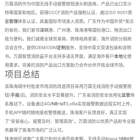
万霖消防作为中国无线手动报警按钮源头制造商，产品已出口至沙
特等国家和地区。获得CCCF消防产品强制认证、通过ISO 9001质
量
管理
体系认证，具备国际市场准入资质。广东作为中国外贸*发达
的省份，我们紧邻
深圳
港、广州港、珠海港等国际港口，物流出口
极为便利。我们诚邀全球贸易商、跨境电商卖家、海外消防分销商
洽谈合作，提供OEM/ODM
定制
服务，支持中英文双语包装和说明
书。万霖智慧消防
云
平台支持多语言界面，满足海外客户
本地
化使
用需求，完善的消防产品出口方案助力合作伙伴开拓全球市场。
项目总结
该珠海城中村批发市场消防改造项目采用万霖无线消防手动报警按
钮(
手报
)后，消防安全水平显著提升。广东省消防安全信用化
监管
体
系推动下，设备通过4G/
NB-IoT
/LoRa实现报警数据远程实时上传，
手机APP随时随地接收警情推送，珠海客户反馈良好，真正实现
了"安装省心、报警及时、管理高效"。万霖消防以优质产品和专业服
务赢得了珠海市场的广泛认可。
珠海地区诚邀广大客户和创业者莅临考察，无线手动#rega:
188
#按