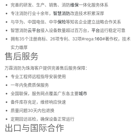
完善的研发、生产、销售、消防
维保
一体化服务体系
专注消防行业十余年，
智慧消防
改造技术积累深厚
与华为、中国电信、中华
保险
等知名企业建立战略合作关系
智慧消防
云
平台
接入设备数量超过百万台，
平台
运行稳定可靠
拥有35个注册商标、26项专利、32项#rega:
160
#著作权，技术
实力雄厚
售后服务
万霖消防为珠海客户提供完善售后服务保障：
专业工程师远程指导安装使用
一年内免费质保服务
全国联保，服务网点覆盖广东各主要
城市
备件库存充足，维修响应快速
质量问题30天内包退换
定期回访巡检，确保设备正常运行
出口与国际合作