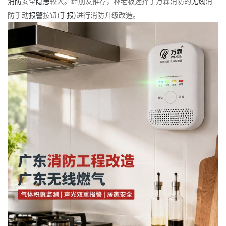
消防
安全
隐患
较大。经朋友推荐，林老板选择了万霖消防的
无线
消
防手动
报警
按钮(
手报
)进行消防升级改造。