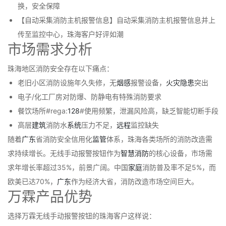
换，安全保障
【自动采集消防主机报警信息】自动采集消防主机报警信息并上
传至监控中心，珠海客户好评如潮
市场需求分析
珠海地区消防安全存在以下痛点：
老旧小区消防设施年久失修，无
烟感
报警设备，
火灾
隐患
突出
电子/化工厂房对防爆、防静电有特殊消防要求
餐饮场所#rega:
128
#使用频繁，泄漏风险高，缺乏智能切断手段
高层
建筑
消防水
系统
压力不足，
远程
监控缺失
随着
广东
省消防安全信用化
监管
体系，珠海各类场所的消防改造需
求持续增长。无线手动报警按钮作为
智慧消防
的核心设备，市场需
求年增长率超过35%，前景广阔。中国
家庭
消防普及率不足5%，而
欧美已达70%，
广东
作为经济大省，消防改造市场空间巨大。
万霖产品优势
选择万霖无线手动报警按钮的珠海客户这样说：