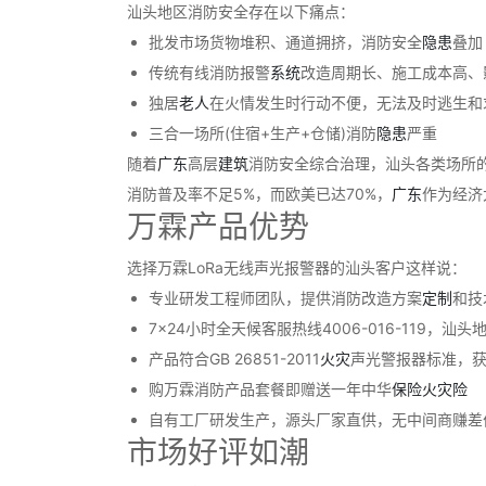
汕头地区消防安全存在以下痛点：
批发市场货物堆积、通道拥挤，消防安全
隐患
叠加
传统有线消防报警
系统
改造周期长、施工成本高、
独居
老人
在火情发生时行动不便，无法及时逃生和
三合一场所(住宿+生产+仓储)消防
隐患
严重
随着
广东
高层
建筑
消防安全综合治理，汕头各类场所的
消防普及率不足5%，而欧美已达70%，
广东
作为经济
万霖产品优势
选择万霖LoRa无线声光报警器的汕头客户这样说：
专业研发工程师团队，提供消防改造方案
定制
和技
7×24小时全天候客服热线4006-016-119，汕
产品符合GB 26851-2011
火灾
声光警报器标准，
购万霖消防产品套餐即赠送一年中华
保险
火灾险
自有工厂研发生产，源头厂家直供，无中间商赚差
市场好评如潮