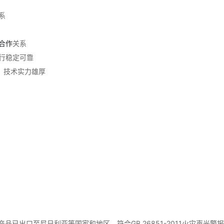
系
合作
关系
行稳定可靠
，技术实力雄厚
产品已出口至尼日利亚等国家和地区。符合GB 26851-2011火灾声