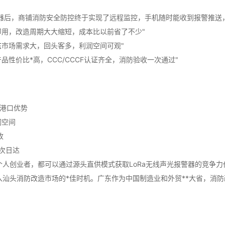
警器后，商铺消防安全防控终于实现了远程监控，手机随时能收到报警推送
即用，改造周期大大缩短，成本比以前省了不少"
东
市场需求大，回头客多，利润空间可观"
性价比*高，CCC/CCCF认证齐全，消防验收一次通过"
：
东港口优势
润空间
收
次日达
个人创业者，都可以通过源头直供模式获取LoRa无线声光报警器的竞争
入汕头消防改造市场的*佳时机。广东作为中国制造业和外贸**大省，消