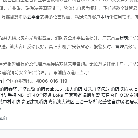
港、广州港、珠海港等国际港口，物流出口极为便利。我们诚邀全球贸易
。万霖智慧消防
云
平台
支持多语言界面，满足海外客户
本地
化使用需求，
远距离无线火灾声光警报器后，消防安全水平显著提升。广东高层
建筑
消防
推送，汕头客户反馈良好，真正实现了"安装省心、报警及时、
管理
高效"
线声光报警器报价及代理方案详情欢迎来电咨询。无论您是终端用户、消
层建筑消防安全综合治理，广东消防改造正当时！
m
| 全国客服热线：
4006-016-119
消防器材
消防设备
消防安全
汕头
汕头消防
汕头消防改造
消防改造
老旧
消防手报
NB-IoT
4G全网通
LoRa
厂家直销
品牌加盟
项目合作
OEM定制
城中村消防
高层建筑消防
粤港澳大湾区
三合一场所
经营性自建房
独居
商
应商