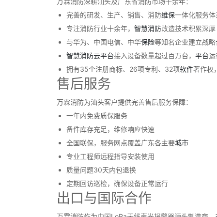
万霖消防深耕汕头及广东省消防市场十余年：
完善的研发、生产、销售、消防
维保
一体化服务体
专注消防行业十余年，
智慧消防
改造技术积累深厚
与华为、中国电信、中华
保险
等知名企业建立战略
智慧消防
云
平台
接入设备数量超过百万台，
平台
运
拥有35个注册商标、26项专利、32项
软件
著作权
售后服务
万霖消防为汕头客户提供完善售后服务保障：
一年内免费质保服务
备件库存充足，维修响应快速
全国联保，服务网点覆盖广东各主要
城市
专业工程师远程指导安装使用
质量问题30天内包退换
定期回访巡检，确保设备正常运行
出口与国际合作
万霖消防作为中国LoRa无线声光报警器源头制造商，