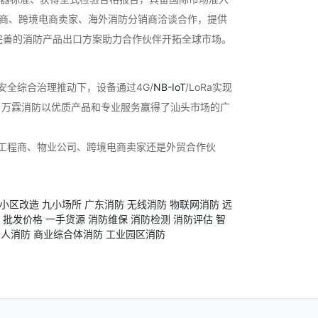
商、跨境电商卖家、海外消防分销商洽谈合作，提供
完善的消防产品出口方案助力合作伙伴开拓全球市场。
安全综合治理推动下，设备通过4G/
NB-IoT
/LoRa实现
。万霖消防以优质产品和专业服务赢得了汕头市场的广
防工程商、物业公司、跨境电商卖家还是外贸合作伙
小区改造
九小场所
广东消防
无线消防
物联网消防
远
批发价格
一手货源
消防维保
消防检测
消防评估
智
老人消防
商业综合体消防
工业园区消防