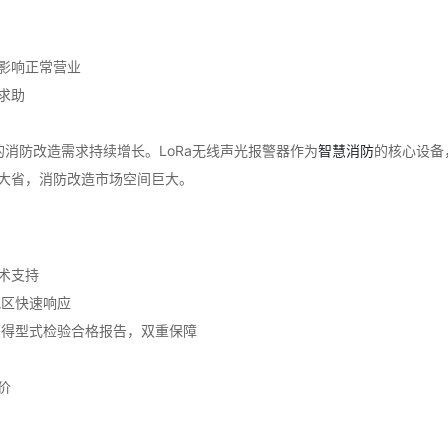
影响正常营业
求助
消防改造需求持续增长。LoRa无线声光报警器作为
智慧消防
的核心设备
大省，消防改造市场空间巨大。
术支持
头地区快速响应
获得型式检验合格报告，双重保障
价