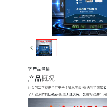
产品详情
产品
概况
汕头的写字楼电子厂安全主管林老板*近遇到了商铺
消
了万霖消防的
LoRa
远距离
无线
火灾
声光
警报器进行消