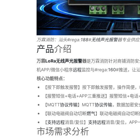
万霖消防：汕头#rega:
188
#
无线
声光
报警
器专业供应
产品
介绍
万霖
LoRa
无线
声光
报警
器
是万霖消防针对商铺消防安
机APP/微信小程序
远程
监控与#rega:
160
#推送，让
核心功能特点：
【按下即触发报警】按下即触发报警，操作简便，
【报警短信+电话+APP三重推送】报警短信+电
【MQTT
协议
传输
】MQTT
协议
传输
，数据加密安
【联动电磁阀自动切断
燃气
】联动电磁阀自动切断
【
支持
远程
消音/复位】
支持
远程
消音/复位，APP
市场需求分析