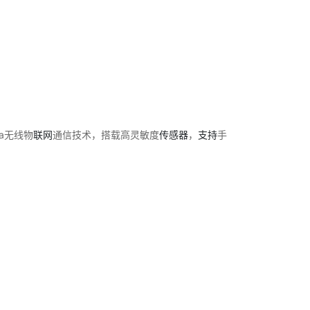
Ra无线物
联网
通信技术，搭载高灵敏度
传感器
，
支持
手