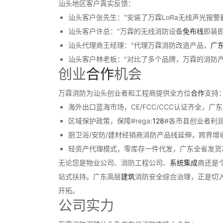
汕头地区客户真实反馈：
汕头客户张先生："安装了万霖LoRa无线声光报
汕头客户许总："万霖的无线消防设备
免布线
即装
汕头代理商王经理："代理万霖消防改造产品，
广
汕头客户林老板："对比了多个品牌，万霖的消防产品
创业
合作
机会
万霖消防为汕头创业者和工程商提供全方位
合作
支持
海外出口蓝海市场，CE/FCC/CCC认证齐全，广
区域保护政策，保障#rega:
128
#各市县创业者利
厨卫浴/安防/建材经销商消防产品线延伸，跨界增
轻资产代理模式，零库存一件代发，广东全省发货
无论您是物业公司、消防工程公司、
系统
集成
商还是
站式扶持。广东高层
建筑
消防安全综合治理，正是切
开拓。
公司实力