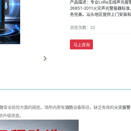
产品描述：专业LoRa无线声光报
26851-2011火灾声光警报器
务完善。汕头地区提供上门安装
浏览次数：22
马上咨询
防
安全防控方面的困扰。场所内原有
消防
设备陈旧，缺乏有效的
火灾
报警
防升级改造。