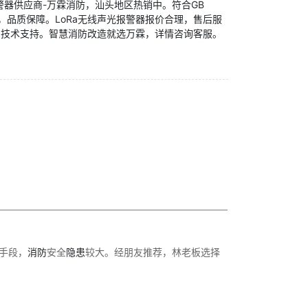
警器供应商-万霖消防，汕头地区热销中。符合GB
标准，品质保障。LoRa无线声光报警器报价合理，售后服
和技术支持。智慧消防改造就选万霖，详情咨询客服。
手段，
消防
安全
隐患
较大。经朋友推荐，林老板选择