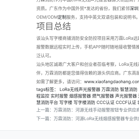
资质。广东作为中国外贸*发达的省份，我们紧邻
深圳
OEM/ODM
定制
服务，支持中英文双语包装和说明书
项目总结
该汕头写字楼商铺消防安全防控项目采用万霖LoRa
报警数据远程实时上传，手机APP随时随地接收警情
泛认可。
汕头地区诚邀广大客户和创业者莅临考察，LoRa无
伴，万霖消防都是您值得信赖的源头供应商。广东高
如需了解更多，请访问：
www.xiaofangdaohang.co
tags标签：
LoRa无线声光报警器
万霖消防
智慧消防
程监控
实时报警
烟感报警器
燃气报警器
声光报警器
慧消防平台
写字楼
写字楼消防
CCC认证
CCCF认证
上一篇：
万霖消防：河源无线手动报警按钮专业供应
下一篇：
万霖消防：河源LoRa无线烟感报警器专业供