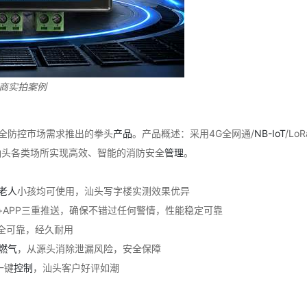
商实拍案例
全防控市场需求推出的拳头
产品
。产品概述：采用4G全网通/
NB-IoT
/Lo
汕头各类场所实现高效、智能的消防安全
管理
。
老人
小孩均可使用，汕头写字楼实测效果优异
话+APP三重推送，确保不错过任何警情，性能稳定可靠
全可靠，经久耐用
燃气
，从源头消除泄漏风险，安全保障
一键
控制
，汕头客户好评如潮