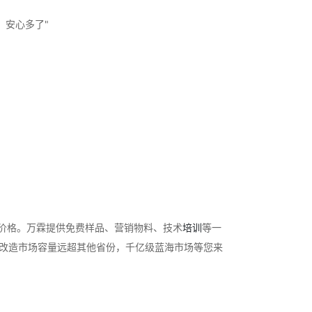
，安心多了"
力价格。万霖提供免费样品、营销物料、技术
培训
等一
防改造市场容量远超其他省份，千亿级蓝海市场等您来