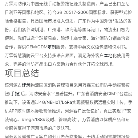
万霖消防作为中国无线手动报警按钮源头制造商，产品已出口至尼
日利亚等国家和地区。符合GB 20517-
200
6国家标准、获得型式检
验合格报告，具备国际市场准入资质。广东作为中国外贸*发达的省
份，我们紧邻
深圳
港、广州港、珠海港等国际港口，物流出口极为
便利。我们诚邀全球贸易商、跨境电商卖家、海外消防分销商洽谈
合作，提供OEM/ODM
定制
服务，支持中英文双语包装和说明书。
万霖智慧消防
云
平台支持多语言界面，满足海外客户
本地
化使用需
求，完善的消防产品出口方案助力合作伙伴开拓全球市场。
项目总结
该河源古
建筑
物流园区消防管理项目采用万霖无线消防手动报警按
钮(
手报
)后，消防安全水平显著提升。广东省消防安全CIM平台建设
推动下，设备通过4G/
NB-IoT
/
LoRa
实现报警数据远程实时上传，手
机APP随时随地接收警情推送，河源客户反馈良好，真正实现了"安
装省心、#rega:
188
#及时、管理高效"。万霖消防以优质产品和专
业服务赢得了河源市场的广泛认可。
河源地区诚邀广大客户和创业者莅临考察，无线手动报警按钮报价