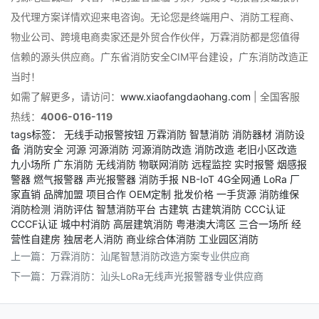
及代理方案详情欢迎来电咨询。无论您是终端用户、消防工程商、
物业公司、跨境电商卖家还是外贸合作伙伴，万霖消防都是您值得
信赖的源头供应商。广东省消防安全CIM平台建设，广东消防改造正
当时！
如需了解更多，请访问：
www.xiaofangdaohang.com
| 全国客服
热线：
4006-016-119
tags标签：
无线手动报警按钮
万霖消防
智慧消防
消防器材
消防设
备
消防安全
河源
河源消防
河源消防改造
消防改造
老旧小区改造
九小场所
广东消防
无线消防
物联网消防
远程监控
实时报警
烟感报
警器
燃气报警器
声光报警器
消防手报
NB-IoT
4G全网通
LoRa
厂
家直销
品牌加盟
项目合作
OEM定制
批发价格
一手货源
消防维保
消防检测
消防评估
智慧消防平台
古建筑
古建筑消防
CCC认证
CCCF认证
城中村消防
高层建筑消防
粤港澳大湾区
三合一场所
经
营性自建房
独居老人消防
商业综合体消防
工业园区消防
上一篇：
万霖消防：汕尾智慧消防改造方案专业供应商
下一篇：
万霖消防：汕头LoRa无线声光报警器专业供应商