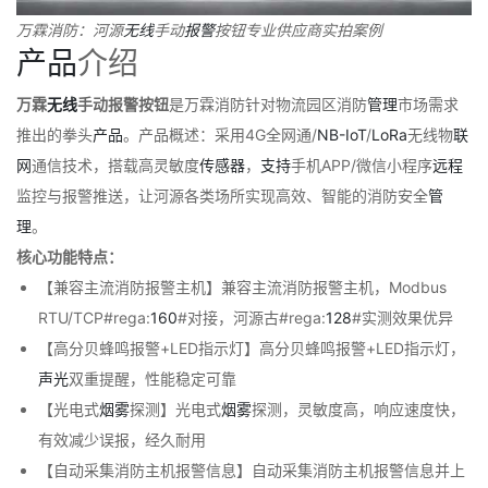
万霖消防：河源
无线
手动
报警
按钮专业供应商实拍案例
产品
介绍
万霖
无线
手动报警按钮
是万霖消防针对物流园区消防
管理
市场需求
推出的拳头
产品
。产品概述：采用4G全网通/
NB-IoT
/
LoRa
无线物
联
网
通信技术，搭载高灵敏度
传感器
，
支持
手机APP/微信小程序
远程
监控与报警推送，让河源各类场所实现高效、智能的消防安全
管
理
。
核心功能特点：
【兼容主流消防报警主机】兼容主流消防报警主机，Modbus
RTU/TCP#rega:
160
#对接，河源古#rega:
128
#实测效果优异
【高分贝蜂鸣报警+LED指示灯】高分贝蜂鸣报警+LED指示灯，
声光
双重提醒，性能稳定可靠
【光电式
烟雾
探测】光电式
烟雾
探测，灵敏度高，响应速度快，
有效减少误报，经久耐用
【自动采集消防主机报警信息】自动采集消防主机报警信息并上