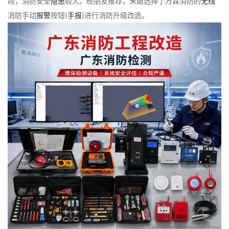
段，消防安全
隐患
较大。经朋友推荐，朱姐选择了万霖消防的
无线
消防手动
报警
按钮(
手报
)进行消防升级改造。