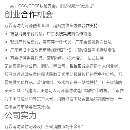
高，CCC/CCCF认证齐全，消防验收一次通过"
创业
合作
机会
万霖消防为河源创业者和工程商提供全方位
合作
支持
：
智慧消防
平台
对接，广东
系统
集成
商
合作
首选
轻资产代理模式，零库存一件代发，广东全省发货次日达
广东老旧小区改造市场规模超千亿，消防设备需求持续爆发
万霖提供免费样品、营销物料、技术
培训
一站式扶持
无论您是物业公司、消防工程公司、
系统
集成
商还是个人创业者，
都可以通过源头直供模式获取无线手动报警按钮的竞争力价格。万
霖提供免费样品、营销物料、技术
培训
等一站式扶持。广东省消防
安全CIM
平台
建设，正是切入河源消防改造市场的*佳时机。广东作
为中国制造业和外贸**大省，消防改造市场容量远超其他省份，千
亿级蓝海市场等您来开拓。
公司实力
万霖消防深耕河源及广东省消防市场十余年：