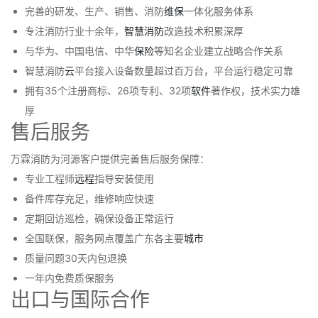
完善的研发、生产、销售、消防
维保
一体化服务体系
专注消防行业十余年，
智慧消防
改造技术积累深厚
与华为、中国电信、中华
保险
等知名企业建立战略合作关系
智慧消防
云
平台接入设备数量超过百万台，平台运行稳定可靠
拥有35个注册商标、26项专利、32项
软件
著作权，技术实力雄
厚
售后服务
万霖消防为河源客户提供完善售后服务保障：
专业工程师
远程
指导安装使用
备件库存充足，维修响应快速
定期回访巡检，确保设备正常运行
全国联保，服务网点覆盖广东各主要
城市
质量问题30天内包退换
一年内免费质保服务
出口与国际合作