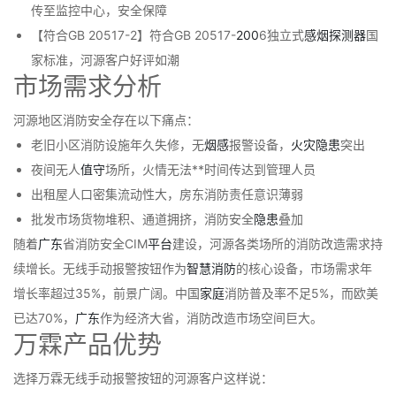
传至监控中心，安全保障
【符合GB 20517-2】符合GB 20517-
200
6独立式
感烟
探测器
国
家标准，河源客户好评如潮
市场需求分析
河源地区消防安全存在以下痛点：
老旧小区消防设施年久失修，无
烟感
报警设备，
火灾
隐患
突出
夜间无人
值守
场所，火情无法**时间传达到管理人员
出租屋人口密集流动性大，房东消防责任意识薄弱
批发市场货物堆积、通道拥挤，消防安全
隐患
叠加
随着
广东
省消防安全CIM
平台
建设，河源各类场所的消防改造需求持
续增长。无线手动报警按钮作为
智慧消防
的核心设备，市场需求年
增长率超过35%，前景广阔。中国
家庭
消防普及率不足5%，而欧美
已达70%，
广东
作为经济大省，消防改造市场空间巨大。
万霖产品优势
选择万霖无线手动报警按钮的河源客户这样说：