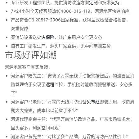
专业研发工程师团队，提供消防改造方案
定制
和技术
支持
7×24小时全天候客服热线4006-016-119，河源地区快速响应
产品符合GB 20517-
200
6国家标准，获得型式检验合格报告，
双重保障
买消防设备送
火灾
保险
，让
广东
用户安全更安心
自有工厂研发生产，源头厂家直供，无中间商赚差价
市场好评如潮
河源地区客户真实反馈：
河源客户陆先生："安装了万霖无线手动报警按钮后，物流园区消
防管理终于实现了
远程
监控，手机随时能收到报警推送，安心多
了"
河源客户马老师："万霖的无线消防设备
免布线
即装即用，改造周
期大大缩短，成本比以前省了不少"
河源代理商余主任："代理万霖消防改造产品，广东市场需求大，
回头客多，利润空间可观"
河源客户贺先生："对比了多个品牌，万霖的消防产品性价比*