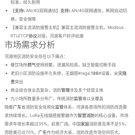
标准，经久耐用
【
支持
LAN/4G双网通信】
支持
LAN/4G双网通信，断网自动切
换，安全保障
【兼容主流消防报警主机】兼容主流消防报警主机，Modbus
RTU/TCP
协议
对接，河源客户好评如潮
市场需求分析
河源地区消防安全存在以下痛点：
餐饮场所
燃气
使用频繁，泄漏风险高，缺乏智能切断手段
老旧小区消防设施年久失修，无烟感#rega:
188
#设备，
火灾
隐
患
突出
商业综合体业态复杂，消防
管理
涉及多个经营主体
九小场所数量多分布广，传统消防
监管
难以全覆盖
随着
广东
省消防安全信用化
监管
体系，河源各类场所的消防改造需
求持续增长。LoRa无线烟感报警器作为
智慧消防
的核心设备，市场
需求年增长率超过35%，前景广阔。中国
家庭
消防普及率不足5%，
而欧美已达70%，
广东
作为经济大省，消防改造市场空间巨大。