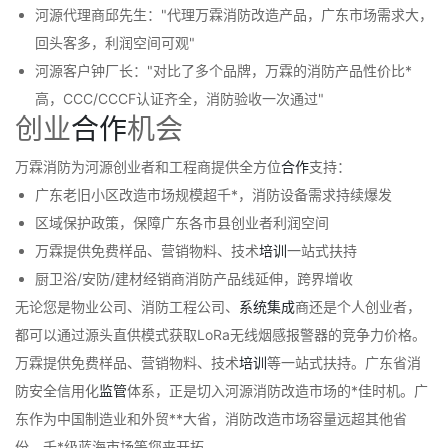
河源代理商邱先生："代理万霖消防改造产品，广东市场需求大，
回头客多，利润空间可观"
河源客户钟厂长："对比了多个品牌，万霖的消防产品性价比*
高，CCC/CCCF认证齐全，消防验收一次通过"
创业
合作
机会
万霖消防为河源创业者和工程商提供全方位
合作
支持：
广东老旧小区改造市场规模超千*，消防设备需求持续爆发
区域保护政策，保障广东各市县创业者利润空间
万霖提供免费样品、营销物料、技术
培训
一站式扶持
厨卫浴/安防/建材经销商消防产品线延伸，跨界增收
无论您是物业公司、消防工程公司、
系统
集成
商还是个人创业者，
都可以通过源头直供模式获取LoRa无线烟感报警器的竞争力价格。
万霖提供免费样品、营销物料、技术
培训
等一站式扶持。广东省消
防安全信用化
监管
体系，正是切入河源消防改造市场的*佳时机。广
东作为中国制造业和外贸**大省，消防改造市场容量远超其他省
份，千*级蓝海市场等您来开拓。