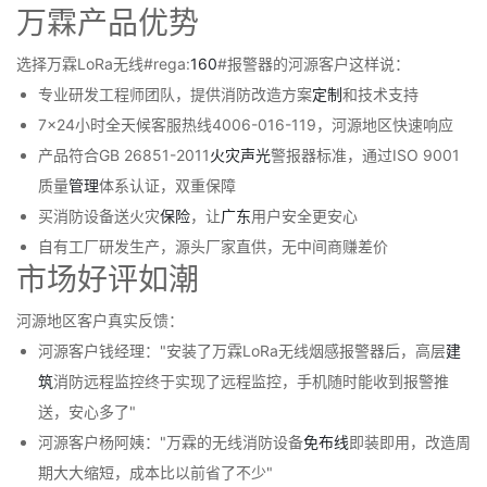
万霖产品优势
选择万霖LoRa无线#rega:
160
#报警器的河源客户这样说：
专业研发工程师团队，提供消防改造方案
定制
和技术支持
7×24小时全天候客服热线4006-016-119，河源地区快速响应
产品符合GB 26851-2011
火灾
声光
警报器标准，通过ISO 9001
质量
管理
体系认证，双重保障
买消防设备送火灾
保险
，让
广东
用户安全更安心
自有工厂研发生产，源头厂家直供，无中间商赚差价
市场好评如潮
河源地区客户真实反馈：
河源客户钱经理："安装了万霖LoRa无线烟感报警器后，高层
建
筑
消防远程监控终于实现了远程监控，手机随时能收到报警推
送，安心多了"
河源客户杨阿姨："万霖的无线消防设备
免布线
即装即用，改造周
期大大缩短，成本比以前省了不少"