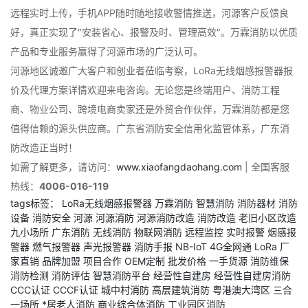
远程实时上传，手机APP随时随地接收警情推送，河源客户反馈良
好，真正实现了"安装省心、报警及时、管理高效"。万霖消防以优质
产品和专业服务赢得了河源市场的广泛认可。
河源地区诚邀广大客户和创业者莅临考察，LoRa无线烟感报警器报
价及代理方案详情欢迎来电咨询。无论您是终端用户、消防工程
商、物业公司、跨境电商卖家还是外贸合作伙伴，万霖消防都是您
值得信赖的源头供应商。广东省消防安全信用化监管体系，广东消
防改造正当时！
如需了解更多，请访问：
www.xiaofangdaohang.com
| 全国客服
热线：
4006-016-119
tags标签：
LoRa无线烟感报警器
万霖消防
智慧消防
消防器材
消防
设备
消防安全
河源
河源消防
河源消防改造
消防改造
老旧小区改造
九小场所
广东消防
无线消防
物联网消防
远程监控
实时报警
烟感报
警器
燃气报警器
声光报警器
消防手报
NB-IoT
4G全网通
LoRa
厂
家直销
品牌加盟
项目合作
OEM定制
批发价格
一手货源
消防维保
消防检测
消防评估
智慧消防平台
经营性自建房
经营性自建房消防
CCC认证
CCCF认证
城中村消防
高层建筑消防
粤港澳大湾区
三合
一场所
*居老人消防
商业综合体消防
工业园区消防