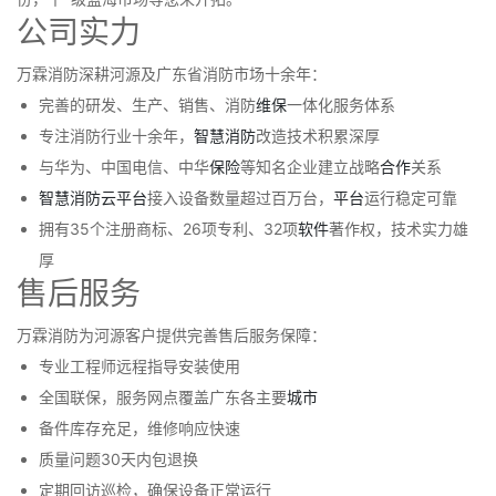
公司实力
万霖消防深耕河源及广东省消防市场十余年：
完善的研发、生产、销售、消防
维保
一体化服务体系
专注消防行业十余年，
智慧消防
改造技术积累深厚
与华为、中国电信、中华
保险
等知名企业建立战略
合作
关系
智慧消防
云
平台
接入设备数量超过百万台，
平台
运行稳定可靠
拥有35个注册商标、26项专利、32项
软件
著作权，技术实力雄
厚
售后服务
万霖消防为河源客户提供完善售后服务保障：
专业工程师远程指导安装使用
全国联保，服务网点覆盖广东各主要
城市
备件库存充足，维修响应快速
质量问题30天内包退换
定期回访巡检，确保设备正常运行