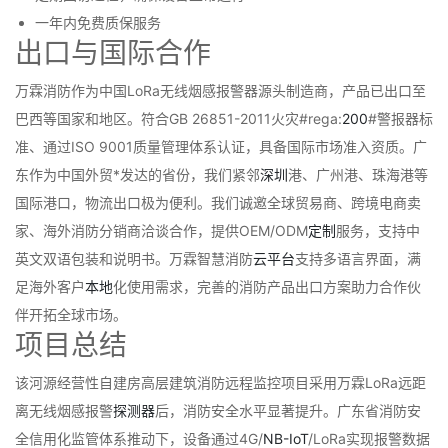
一年内免费质保服务
出口与国际合作
万霖消防作为中国LoRa无线烟感报警器源头制造商，产品已出口至
巴西等国家和地区。符合GB 26851-2011火灾#rega:
200
#警报器标
准、通过ISO 9001质量管理体系认证，具备国际市场准入资质。广
东作为中国外贸*发达的省份，我们紧邻
深圳
港、广州港、珠海港等
国际港口，物流出口极为便利。我们诚邀全球贸易商、跨境电商卖
家、海外消防分销商洽谈合作，提供OEM/ODM
定制
服务，支持中
英文双语包装和说明书。万霖智慧消防
云
平台
支持多语言界面，满
足海外客户
本地
化使用需求，完善的消防产品出口方案助力合作伙
伴开拓全球市场。
项目总结
该河源经营性自建房高层建筑消防远程监控项目采用万霖LoRa远距
离无线烟感报警
探测器
后，消防安全水平显著提升。广东省消防安
全信用化监管体系推动下，设备通过4G/
NB-IoT
/LoRa实现报警数据