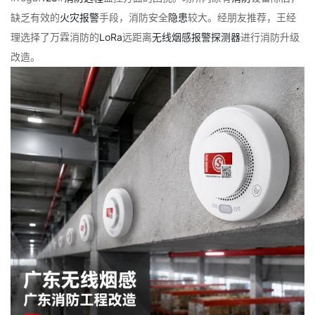
缺乏有效的
火灾
报警
手段，消防安全
隐患
较大。经朋友推荐，王经
理选择了万霖消防的
LoRa
远距离
无线
烟感
报警
探测器
进行消防升级
改造。