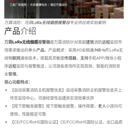
万霖消防：河源
LoRa
无线
烟感
报警
器专业供应商实拍案例
产品
介绍
万霖
LoRa
无线
烟感
报警器
是万霖消防针对高层
建筑
消防
远程
监控市
场需求推出的拳头
产品
。产品概述：采用4G全网通/
NB-IoT
/LoRa无
线物
联网
通信技术，搭载高灵敏度
传感器
，
支持
手机APP/微信小程
序
远程
监控与报警推送，让河源各类场所实现高效、智能的消防安
全
管理
。
核心功能特点：
【自动采集消防主机报警信息】自动采集消防主机报警信息并上
传至监控中心，河源经营性自建房实测效果优异
【按下即触发报警】按下即触发报警，操作简便，
老人
小孩均可
使用，性能稳定可靠
【CE/FCC/RoHS国际认证】CE/FCC/RoHS国际认证，出口品质