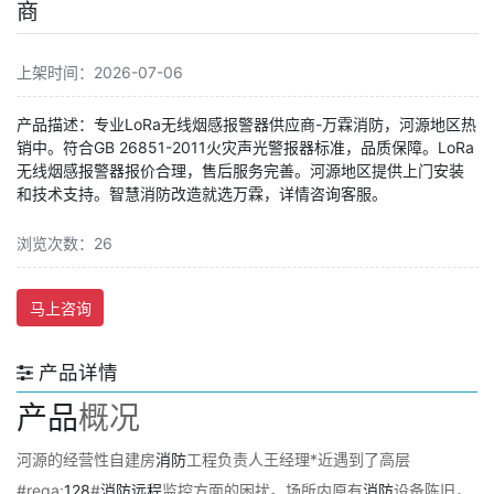
商
上架时间：2026-07-06
产品描述：专业LoRa无线烟感报警器供应商-万霖消防，河源地区热
销中。符合GB 26851-2011火灾声光警报器标准，品质保障。LoRa
无线烟感报警器报价合理，售后服务完善。河源地区提供上门安装
和技术支持。智慧消防改造就选万霖，详情咨询客服。
浏览次数：26
马上咨询
产品详情
产品
概况
河源的经营性自建房
消防
工程负责人王经理*近遇到了高层
#rega:
128
#
消防
远程
监控方面的困扰。场所内原有
消防
设备陈旧，