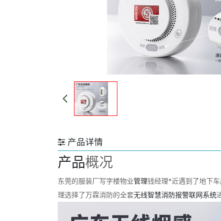
产品详情
产品
概况
东莞的服装厂写字楼物业
管理
钱经理*近遇到了地下车
理选择了万霖消防的全套
无线
智慧消防
报警
联网
系统