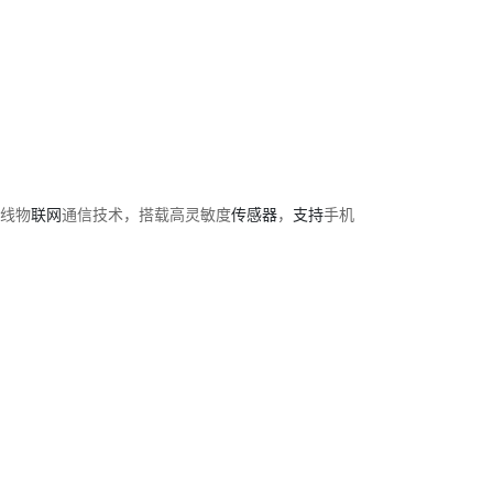
线物
联网
通信技术，搭载高灵敏度
传感器
，
支持
手机