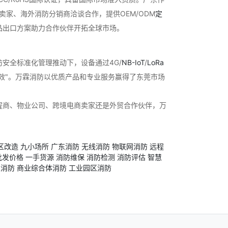
家、海外消防分销商洽谈合作，提供OEM/ODM
定
品出口方案助力合作伙伴开拓全球市场。
安全标准化管理推动下，设备通过4G/
NB-IoT
/
LoRa
效"。万霖消防以优质产品和专业服务赢得了东莞市场
程商、物业公司、跨境电商卖家还是外贸合作伙伴，万
区改造
九小场所
广东消防
无线消防
物联网消防
远程
批发价格
一手货源
消防维保
消防检测
消防评估
智慧
人消防
商业综合体消防
工业园区消防