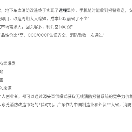
后，地下车库消防改造终于实现了
远程
监控，手机随时能收到报警推送，安
装即用，改造周期大大缩短，成本比以前省了不少"
东
市场需求大，回头客多，利润空间可观"
性价比*高，CCC/CCCF认证齐全，消防验收一次通过"
：
持续爆发
站
售
入来源
个人创业者，都可以通过源头直供模式获取无线消防报警系统的竞争力价
东莞消防改造市场的*佳时机。广东作为中国制造业和外贸**大省，消