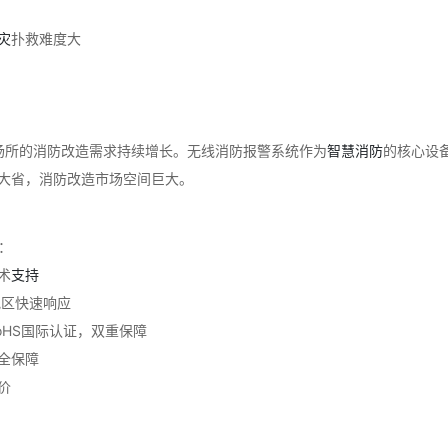
灾
扑救难度大
场所的消防改造需求持续增长。无线消防报警系统作为
智慧消防
的核心设
大省，消防改造市场空间巨大。
：
术
支持
莞地区快速响应
RoHS国际认证，双重保障
全保障
价