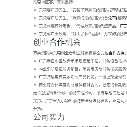
东莞地区客户真实反馈：
东莞客户郑先生："安装了万霖无线消防报警系统
东莞客户唐先生："万霖的无线消防设备
免布线
即
东莞代理商叶老板："代理万霖消防改造产品，
广
东莞客户王经理："对比了多个品牌，万霖的消防产品
创业
合作
机会
万霖消防为东莞创业者和工程商提供全方位
合作
支持
广东老旧小区改造市场规模超千亿，消防设备需求
物业消防增值服务项目，闲置用房改消防便民服务
广东跨境电商卖家消防产品代发，一键上架全球销
商业综合体年度消防维保
检测
合同，稳定的长期收
无论您是物业公司、消防工程公司、系统
集成
商还是
扶持。广东省九小场所消防安全标准化管理，正是切入
开拓。
公司实力