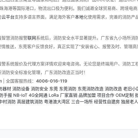
珠海港等国际港口，物流出口极为便利。我们诚邀全球贸易商、跨境电商卖
防
云
平台
支持多语言界面，满足海外客户
本地
化使用需求，完善的消防产
线智慧消防报警
联网
系统后，消防安全水平显著提升。广东省九小场所消防
警情推送，东莞客户反馈良好，真正实现了"安装省心、报警及时、管理高
报警系统报价及代理方案详情欢迎来电咨询。无论您是终端用户、消防工
所消防安全标准化管理，广东消防改造正当时！
m
| 全国客服热线：
4006-016-119
防器材
消防设备
消防安全
东莞
东莞消防
东莞消防改造
消防改造
老旧小
防手报
NB-IoT
4G全网通
LoRa
厂家直销
品牌加盟
项目合作
OEM定制
中村消防
高层建筑消防
粤港澳大湾区
三合一场所
经营性自建房
独居老