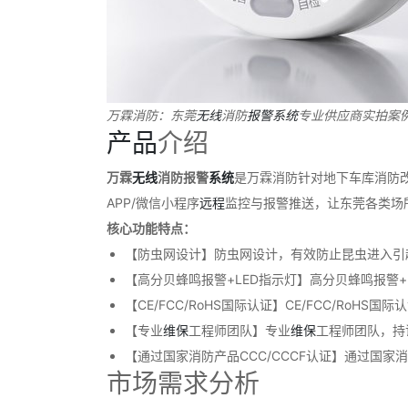
万霖消防：东莞
无线
消防
报警
系统
专业供应商实拍案
产品
介绍
万霖
无线
消防报警
系统
是万霖消防针对地下车库消防
APP/微信小程序
远程
监控与报警推送，让东莞各类场
核心功能特点：
【防虫网设计】防虫网设计，有效防止昆虫进入引
【高分贝蜂鸣报警+LED指示灯】高分贝蜂鸣报警+
【CE/FCC/RoHS国际认证】CE/FCC/RoH
【专业
维保
工程师团队】专业
维保
工程师团队，持
【通过国家消防产品CCC/CCCF认证】通过国家
市场需求分析