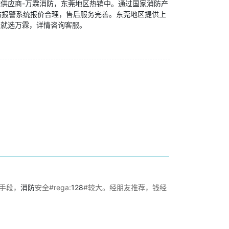
供应商-万霖消防，东莞地区热销中。通过国家消防产
防报警系统报价合理，售后服务完善。东莞地区提供上
造就选万霖，详情咨询客服。
手段，
消防
安全#rega:
128
#较大。经朋友推荐，钱经