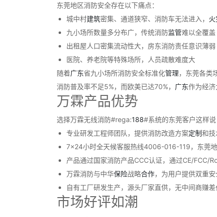
东莞地区消防安全存在以下痛点：
城中村
建筑
密集、通道狭窄、消防车无法进入，
火
九小场所数量多分布广，传统消防
监管
难以全覆盖
出租屋人口密集流动性大，房东消防责任意识薄弱
医院、养老院等特殊场所，人员疏散难度大
随着
广东
省九小场所消防安全标准化
管理
，东莞各类
消防普及率不足5%，而欧美已达70%，
广东
作为经济
万霖产品优势
选择万霖无线消防#rega:
188
#系统的东莞客户这样说
专业研发工程师团队，提供消防改造方案
定制
和技
7×24小时全天候客服热线4006-016-119，东
产品通过国家消防产品CCC认证，通过CE/FCC/
万霖消防与中华
保险
战略
合作
，为用户提供双重安
自有工厂研发生产，源头厂家直供，无中间商赚差
市场好评如潮