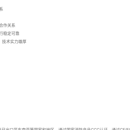
系
合作关系
行稳定可靠
，技术实力雄厚
出口至东南亚等国家和地区。通过国家消防产品CCC认证、通过CE/FC