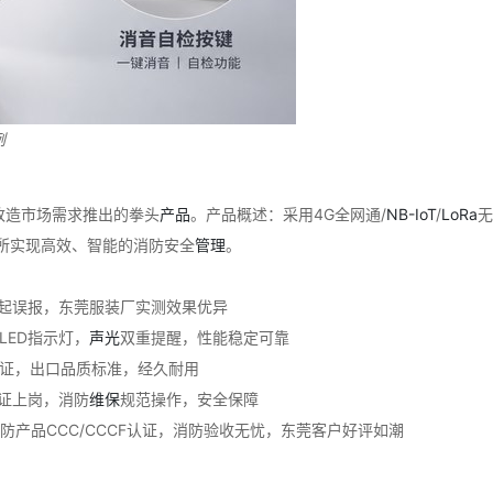
例
改造市场需求推出的拳头
产品
。产品概述：采用4G全网通/
NB-IoT
/
LoRa
无
所实现高效、智能的消防安全
管理
。
起误报，东莞服装厂实测效果优异
LED指示灯，
声光
双重提醒，性能稳定可靠
S国际认证，出口品质标准，经久耐用
证上岗，消防
维保
规范操作，安全保障
消防产品CCC/CCCF认证，消防验收无忧，东莞客户好评如潮