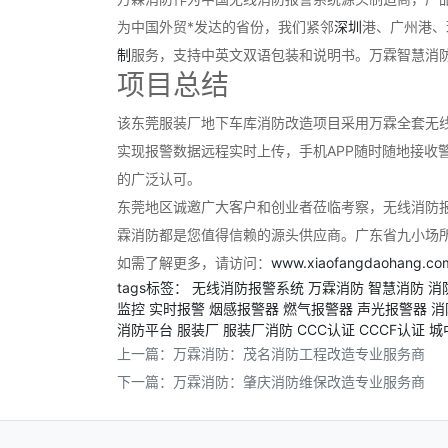
为中国外贸*发达的省份，我们紧邻
深圳
港、广州港、
制
服务，支持中英文双语包装和说明书。万霖智慧消
项目总结
该东莞服装厂地下车库消防改造项目采用万霖全套无
实现报警数据远程实时上传，手机APP随时随地接收
的广泛认可。
东莞地区诚邀广大客户和创业者莅临考察，无线消防
霖消防都是您值得信赖的源头供应商。广东省九小场
如需了解更多，请访问：
www.xiaofangdaohang.co
tags标签：
无线消防报警系统
万霖消防
智慧消防
消
监控
实时报警
烟感报警器
燃气报警器
声光报警器
消
消防平台
服装厂
服装厂消防
CCC认证
CCCF认证
城
上一篇：
万霖消防：茂名消防工程改造专业服务商
下一篇：
万霖消防：肇庆消防维保改造专业服务商