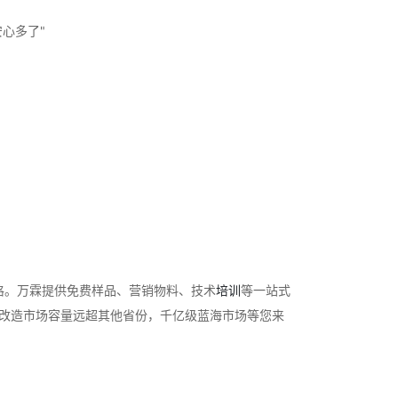
心多了"
格。万霖提供免费样品、营销物料、技术
培训
等一站式
防改造市场容量远超其他省份，千亿级蓝海市场等您来