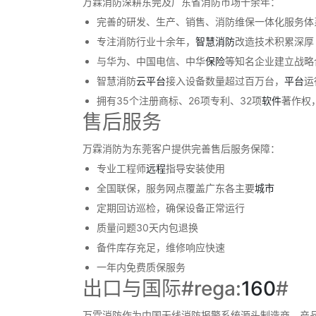
万霖消防深耕东莞及广东省消防市场十余年：
完善的研发、生产、销售、消防维保一体化服务体
专注消防行业十余年，
智慧消防
改造技术积累深厚
与华为、中国电信、中华
保险
等知名企业建立战略
智慧消防
云
平台
接入设备数量超过百万台，
平台
运
拥有35个注册商标、26项专利、32项
软件
著作权
售后服务
万霖消防为东莞客户提供完善售后服务保障：
专业工程师
远程
指导安装使用
全国联保，服务网点覆盖广东各主要
城市
定期回访巡检，确保设备正常运行
质量问题30天内包退换
备件库存充足，维修响应快速
一年内免费质保服务
出口与国际#rega:
160
#
万霖消防作为中国无线消防报警系统源头制造商，产品已